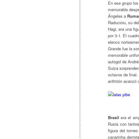
En ese grupo los
memorable desper
Ángeles a
Ruma
Raducioiu, su de
Hagi, era una fig
por 3-1. El cuad
elenco norteamer
Grande fue la sor
memorable unifor
autogol de André
Suiza sorprendent
octavos de final
anfitrión avanzó
Brasil
era el amp
Rusia con tanto
figura del torne
canarinha derrot