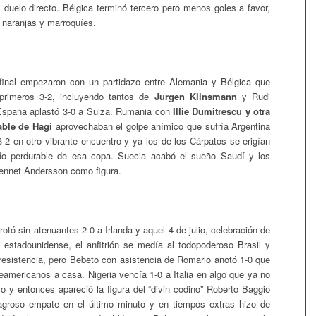
l duelo directo. Bélgica terminó tercero pero menos goles a favor,
 naranjas y marroquíes.
final empezaron con un partidazo entre Alemania y Bélgica que
primeros 3-2, incluyendo tantos de
Jurgen Klinsmann
y Rudi
 España aplastó 3-0 a Suiza. Rumania con
Illie Dumitrescu y otra
ble de Hagi
aprovechaban el golpe anímico que sufría Argentina
3-2 en otro vibrante encuentro y ya los de los Cárpatos se erigían
o perdurable de esa copa. Suecia acabó el sueño Saudí y los
ennet Andersson como figura.
otó sin atenuantes 2-0 a Irlanda y aquel 4 de julio, celebración de
 estadounidense, el anfitrión se medía al todopoderoso Brasil y
 resistencia, pero Bebeto con asistencia de Romario anotó 1-0 que
eamericanos a casa. Nigeria vencía 1-0 a Italia en algo que ya no
vo y entonces apareció la figura del “divin codino” Roberto Baggio
agroso empate en el último minuto y en tiempos extras hizo de