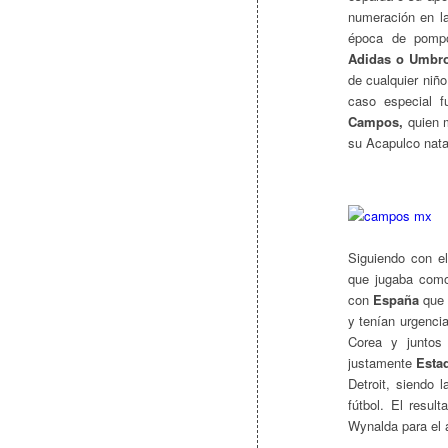
numeración en la
época de pompo
Adidas o Umbr
de cualquier niñ
caso especial f
Campos,
quien m
su Acapulco nata
Siguiendo con el
que jugaba como
con
España
que 
y tenían urgencia
Corea y juntos 
justamente
Esta
Detroit, siendo 
fútbol. El resul
Wynalda para el a