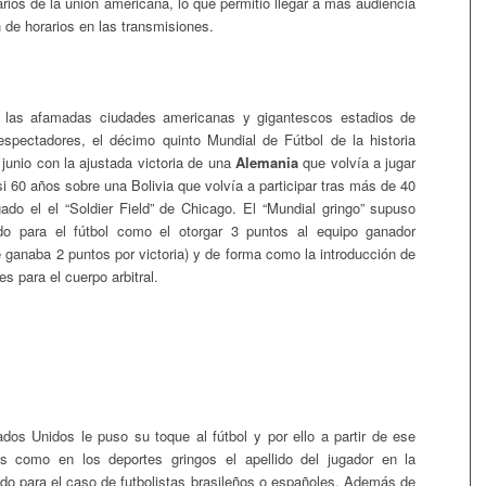
rios de la unión americana, lo que permitió llegar a más audiencia
n de horarios en las transmisiones.
las afamadas ciudades americanas y gigantescos estadios de
spectadores, el décimo quinto Mundial de Fútbol de la historia
junio con la ajustada victoria de una
Alemania
que volvía a jugar
si 60 años sobre una Bolivia que volvía a participar tras más de 40
gado el el “Soldier Field” de Chicago. El “Mundial gringo” supuso
o para el fútbol como el otorgar 3 puntos al equipo ganador
e ganaba 2 puntos por victoria) y de forma como la introducción de
es para el cuerpo arbitral.
dos Unidos le puso su toque al fútbol y por ello a partir de ese
s como en los deportes gringos el apellido del jugador en la
do para el caso de futbolistas brasileños o españoles. Además de