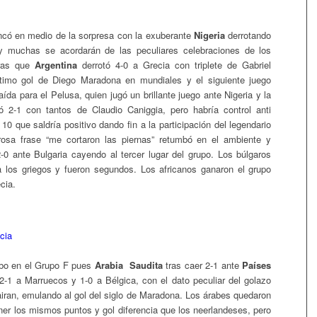
có en medio de la sorpresa con la exuberante
Nigeria
derrotando
 muchas se acordarán de las peculiares celebraciones de los
ras que
Argentina
derrotó 4-0 a Grecia con triplete de Gabriel
último gol de Diego Maradona en mundiales y el siguiente juego
caída para el Pelusa, quien jugó un brillante juego ante Nigeria y la
nfó 2-1 con tantos de Claudio Caniggia, pero habría control anti
l 10 que saldría positivo dando fin a la participación del legendario
orosa frase “me cortaron las piernas” retumbó en el ambiente y
-0 ante Bulgaria cayendo al tercer lugar del grupo. Los búlgaros
 los griegos y fueron segundos. Los africanos ganaron el grupo
cia.
ubo en el Grupo F pues
Arabia Saudita
tras caer 2-1 ante
Países
 2-1 a Marruecos y 1-0 a Bélgica, con el dato peculiar del golazo
ran, emulando al gol del siglo de Maradona. Los árabes quedaron
ner los mismos puntos y gol diferencia que los neerlandeses, pero