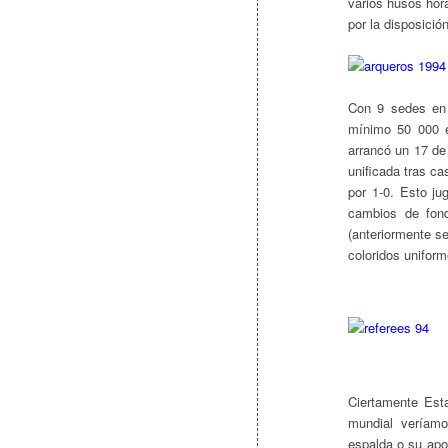
varios husos hora
por la disposició
Con 9 sedes en 
mínimo 50 000 e
arrancó un 17 de 
unificada tras ca
por 1-0. Esto ju
cambios de fond
(anteriormente s
coloridos uniform
Ciertamente Esta
mundial veríamo
espalda o su apo