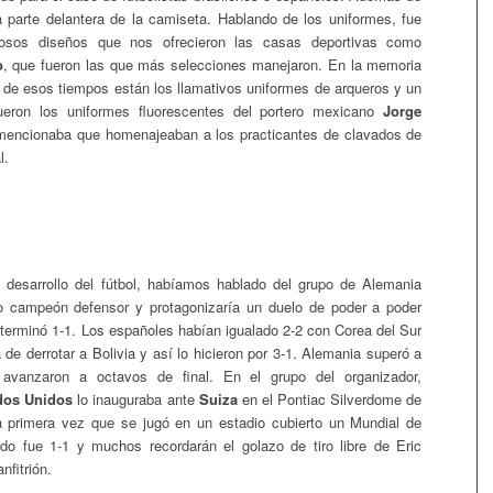
 parte delantera de la camiseta. Hablando de los uniformes, fue
sos diseños que nos ofrecieron las casas deportivas como
o
, que fueron las que más selecciones manejaron. En la memoria
o de esos tiempos están los llamativos uniformes de arqueros y un
ueron los uniformes fluorescentes del portero mexicano
Jorge
encionaba que homenajeaban a los practicantes de clavados de
l.
 desarrollo del fútbol, habíamos hablado del grupo de Alemania
 campeón defensor y protagonizaría un duelo de poder a poder
terminó 1-1. Los españoles habían igualado 2-2 con Corea del Sur
 de derrotar a Bolivia y así lo hicieron por 3-1. Alemania superó a
avanzaron a octavos de final. En el grupo del organizador,
dos Unidos
lo inauguraba ante
Suiza
en el Pontiac Silverdome de
la primera vez que se jugó en un estadio cubierto un Mundial de
tado fue 1-1 y muchos recordarán el golazo de tiro libre de Eric
nfitrión.