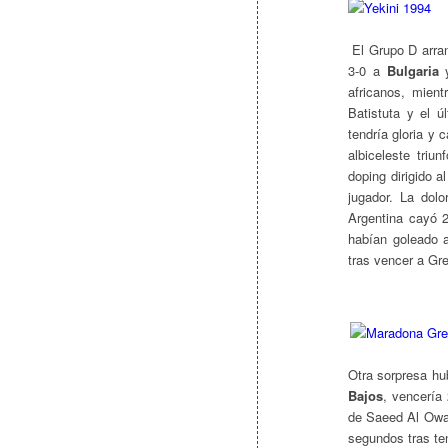
El Grupo D arran
3-0 a
Bulgaria
y
africanos, mient
Batistuta y el 
tendría gloria y 
albiceleste triu
doping dirigido a
jugador. La dol
Argentina cayó 2
habían goleado a
tras vencer a Gre
Otra sorpresa h
Bajos
, vencería
de Saeed Al Owai
segundos tras te