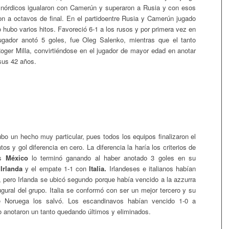
 nórdicos igualaron con Camerún y superaron a Rusia y con esos
ron a octavos de final. En el partidoentre Rusia y Camerún jugado
 hubo varios hitos. Favoreció 6-1 a los rusos y por primera vez en
ugador anotó 5 goles, fue Oleg Salenko, mientras que el tanto
Roger Milla, convirtiéndose en el jugador de mayor edad en anotar
sus 42 años.
bo un hecho muy particular, pues todos los equipos finalizaron el
s y gol diferencia en cero. La diferencia la haría los criterios de
es
México
lo terminó ganando al haber anotado 3 goles en su
e
Irlanda
y el empate 1-1 con
Italia.
Irlandeses e italianos habían
, pero Irlanda se ubicó segundo porque había vencido a la azzurra
ugural del grupo. Italia se conformó con ser un mejor tercero y su
te Noruega los salvó. Los escandinavos habían vencido 1-0 a
o anotaron un tanto quedando últimos y eliminados.