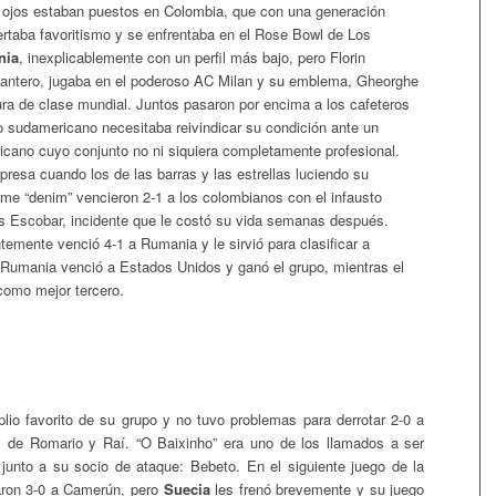
 ojos estaban puestos en Colombia, que con una generación
taba favoritismo y se enfrentaba en el Rose Bowl de Los
nia
, inexplicablemente con un perfil más bajo, pero Florin
lantero, jugaba en el poderoso AC Milan y su emblema, Gheorghe
ura de clase mundial. Juntos pasaron por encima a los cafeteros
ro sudamericano necesitaba reivindicar su condición ante un
icano cuyo conjunto no ni siquiera completamente profesional.
presa cuando los de las barras y las estrellas luciendo su
me “denim” vencieron 2-1 a los colombianos con el infausto
s Escobar, incidente que le costó su vida semanas después.
emente venció 4-1 a Rumania y le sirvió para clasificar a
. Rumania venció a Estados Unidos y ganó el grupo, mientras el
 como mejor tercero.
lio favorito de su grupo y no tuvo problemas para derrotar 2-0 a
s de Romario y Raí. “O Baixinho” era uno de los llamados a ser
o junto a su socio de ataque: Bebeto. En el siguiente juego de la
aron 3-0 a Camerún, pero
Suecia
les frenó brevemente y su juego