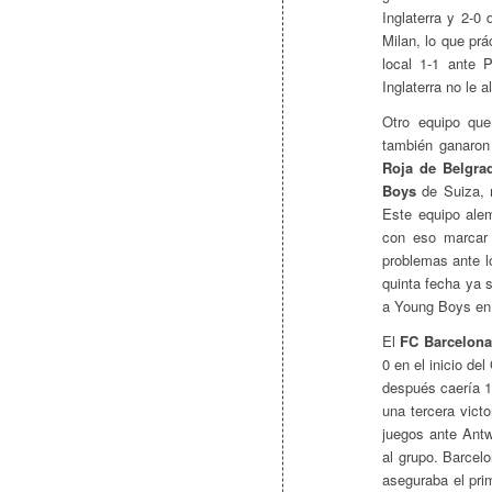
Inglaterra y 2-0
Milan, lo que pr
local 1-1 ante 
Inglaterra no le 
Otro equipo qu
también ganaron
Roja de Belgra
Boys
de Suiza, 
Este equipo ale
con eso marcar 
problemas ante l
quinta fecha ya s
a Young Boys en
El
FC Barcelona
0 en el inicio de
después caería 1-
una tercera vict
juegos ante Antw
al grupo. Barcel
aseguraba el pri