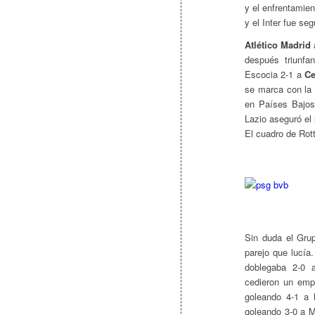
y el enfrentamien
y el Inter fue se
Atlético Madrid
después triunf
Escocia 2-1 a
Ce
se marca con la 
en Países Bajos
Lazio aseguró el
El cuadro de Rot
Sin duda el Grup
parejo que lucía.
doblegaba 2-0
cedieron un emp
goleando 4-1 a l
goleando 3-0 a M