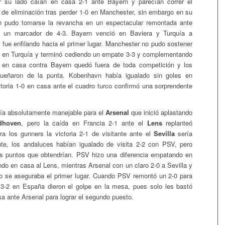
 su lado caían en casa 2-1 ante Bayern y parecían correr el
 de eliminación tras perder 1-0 en Manchester, sin embargo en su
 pudo tomarse la revancha en un espectacular remontada ante
y un marcador de 4-3. Bayern venció en Baviera y Turquía a
 fue enfilando hacia el primer lugar. Manchester no pudo sostener
ra en Turquía y terminó cediendo un empate 3-3 y complementando
 en casa contra Bayern quedó fuera de toda competición y los
ueñaron de la punta. Kobenhavn había igualado sin goles en
toria 1-0 en casa ante el cuadro turco confirmó una sorprendente
ía absolutamente manejable para el
Arsenal
que inició aplastando
dhoven
, pero la caída en Francia 2-1 ante el
Lens
replanteó
ra los gunners la victoria 2-1 de visitante ante el
Sevilla
sería
nte, los andaluces habían igualado de visita 2-2 con PSV, pero
os puntos que obtendrían. PSV hizo una diferencia empatando en
ndo en casa al Lens, mientras Arsenal con un claro 2-0 a Sevilla y
lo se aseguraba el primer lugar. Cuando PSV remontó un 2-0 para
 3-2 en España dieron el golpe en la mesa, pues solo les bastó
sa ante Arsenal para lograr el segundo puesto.