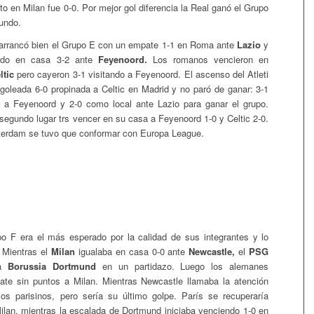
to en Milan fue 0-0. Por mejor gol diferencia la Real ganó el Grupo
gundo.
arrancó bien el Grupo E con un empate 1-1 en Roma ante
Lazio
y
ando en casa 3-2 ante
Feyenoord.
Los romanos vencieron en
ltic
pero cayeron 3-1 visitando a Feyenoord. El ascenso del Atleti
goleada 6-0 propinada a Celtic en Madrid y no paró de ganar: 3-1
 a Feyenoord y 2-0 como local ante Lazio para ganar el grupo.
 segundo lugar trs vencer en su casa a Feyenoord 1-0 y Celtic 2-0.
terdam se tuvo que conformar con Europa League.
o F era el más esperado por la calidad de sus integrantes y lo
 Mientras el
Milan
igualaba en casa 0-0 ante
Newcastle,
el
PSG
 a
Borussia Dortmund
en un partidazo. Luego los alemanes
ate sin puntos a Milan. Mientras Newcastle llamaba la atención
os parisinos, pero sería su último golpe. París se recuperaría
ilan, mientras la escalada de Dortmund iniciaba venciendo 1-0 en