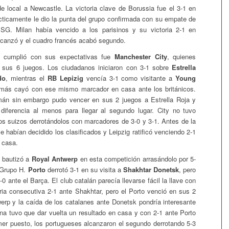
 de local a Newcastle. La victoria clave de Borussia fue el 3-1 en
ácticamente le dio la punta del grupo confirmada con su empate de
PSG. Milan había vencido a los parisinos y su victoria 2-1 en
alcanzó y el cuadro francés acabó segundo.
e cumplió con sus expectativas fue
Manchester City
, quienes
 sus 6 juegos. Los ciudadanos iniciaron con 3-1 sobre
Estrella
do
, mientras el
RB Lepizig
vencía 3-1 como visitante a
Young
más cayó con ese mismo marcador en casa ante los británicos.
mán sin embargo pudo vencer en sus 2 juegos a Estrella Roja y
diferencia al menos para llegar al segundo lugar. City no tuvo
os suizos derrotándolos con marcadores de 3-0 y 3-1. Antes de la
e habían decidido los clasificados y Leipzig ratificó venciendo 2-1
 casa.
bautizó a
Royal Antwerp
en esta competición arrasándolo por 5-
l Grupo H.
Porto
derrotó 3-1 en su visita a
Shakhtar Donetsk
, pero
0 ante el Barça. El club catalán parecía llevarse fácil la llave con
oria consecutiva 2-1 ante Shakhtar, pero el Porto venció en sus 2
erp y la caída de los catalanes ante Donetsk pondría interesante
ona tuvo que dar vuelta un resultado en casa y con 2-1 ante Porto
mer puesto, los portugueses alcanzaron el segundo derrotando 5-3