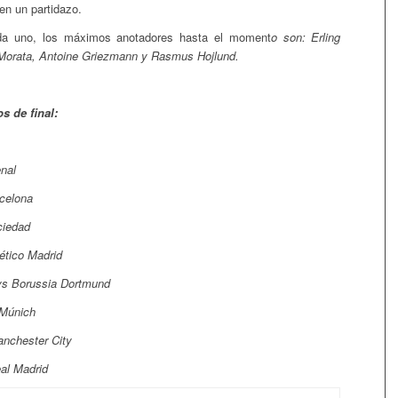
en un partidazo.
da uno, los máximos anotadores hasta el moment
o son: Erling
 Morata, Antoine Griezmann y Rasmus Hojlund.
s de final:
nal
celona
ciedad
lético Madrid
s Borussia Dortmund
 Múnich
nchester City
al Madrid