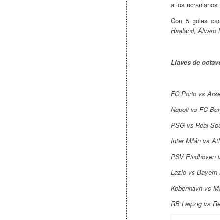
a los ucranianos 
Con 5 goles ca
Haaland, Álvaro
Llaves de octavo
FC Porto vs Arse
Napoli vs FC Bar
PSG vs Real So
Inter Milán vs At
PSV Eindhoven v
Lazio vs Bayern
Kobenhavn vs Ma
RB Leipzig vs Re