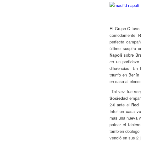
El Grupo C tuvo
cómodamente
R
perfecta campañ
último suspiro 
Napoli
sobre
Br
en un partidazo 
diferencias. En
triunfo en Berlí
en casa al elenc
Tal vez fue sor
Sociedad
emparó
2-0 ante el
Red 
Inter en casa v
mas una nueva vi
patear el table
también doblegó e
venció en sus 2 