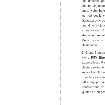
Los daneses por
destino planeado
casa, Kobenhavn
los red devils 
Galatasaray y se
una victoria cla
a una caída 1-0
alemanes se ad
Múnich y con vic
clasificación.
El Grupo B parec
4-0 a
PSV Ein
expectativas. Pa
clave, previame
serían los últim
Francia y vencie
6-0 al equipo ga
transformarlo en
igualar 1-1 en ca