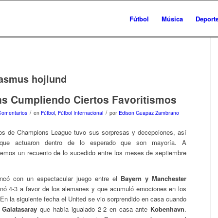
Fútbol
Música
Deport
asmus hojlund
s Cumpliendo Ciertos Favoritismos
/
/
Comentarios
en
Fútbol
,
Fútbol Internacional
por
Edison Guapaz Zambrano
os de Champions League tuvo sus sorpresas y decepciones, así
que actuaron dentro de lo esperado que son mayoría. A
remos un recuento de lo sucedido entre los meses de septiembre
ncó con un espectacular juego entre el
Bayern y Manchester
nó 4-3 a favor de los alemanes y que acumuló emociones en los
 En la siguiente fecha el United se vio sorprendido en casa cuando
l
Galatasaray
que había igualado 2-2 en casa ante
Kobenhavn
.