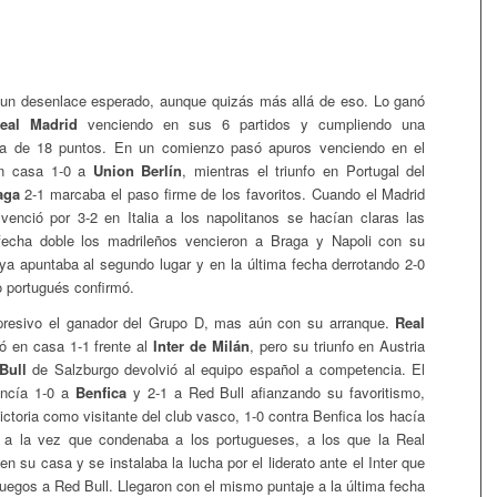
 un desenlace esperado, aunque quizás más allá de eso. Lo ganó
eal Madrid
venciendo en sus 6 partidos y cumpliendo una
a de 18 puntos. En un comienzo pasó apuros venciendo en el
en casa 1-0 a
Union Berlín
, mientras el triunfo en Portugal del
aga
2-1 marcaba el paso firme de los favoritos. Cuando el Madrid
venció por 3-2 en Italia a los napolitanos se hacían claras las
 fecha doble los madrileños vencieron a Braga y Napoli con su
n ya apuntaba al segundo lugar y en la última fecha derrotando 2-0
o portugués confirmó.
presivo el ganador del Grupo D, mas aún con su arranque.
Real
 en casa 1-1 frente al
Inter de Milán
, pero su triunfo en Austria
Bull
de Salzburgo devolvió al equipo español a competencia. El
encía 1-0 a
Benfica
y 2-1 a Red Bull afianzando su favoritismo,
ctoria como visitante del club vasco, 1-0 contra Benfica los hacía
ro a la vez que condenaba a los portugueses, a los que la Real
n su casa y se instalaba la lucha por el liderato ante el Inter que
juegos a Red Bull. Llegaron con el mismo puntaje a la última fecha