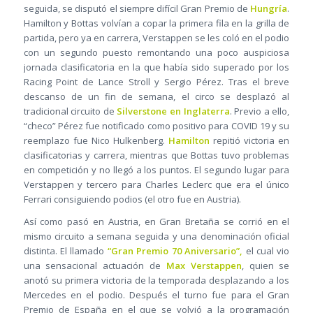
seguida, se disputó el siempre difícil Gran Premio de
Hungría
.
Hamilton y Bottas volvían a copar la primera fila en la grilla de
partida, pero ya en carrera, Verstappen se les coló en el podio
con un segundo puesto remontando una poco auspiciosa
jornada clasificatoria en la que había sido superado por los
Racing Point de Lance Stroll y Sergio Pérez. Tras el breve
descanso de un fin de semana, el circo se desplazó al
tradicional circuito de
Silverstone en Inglaterra
. Previo a ello,
“checo” Pérez fue notificado como positivo para COVID 19 y su
reemplazo fue Nico Hulkenberg.
Hamilton
repitió victoria en
clasificatorias y carrera, mientras que Bottas tuvo problemas
en competición y no llegó a los puntos. El segundo lugar para
Verstappen y tercero para Charles Leclerc que era el único
Ferrari consiguiendo podios (el otro fue en Austria).
Así como pasó en Austria, en Gran Bretaña se corrió en el
mismo circuito a semana seguida y una denominación oficial
distinta. El llamado
“Gran Premio 70 Aniversario”,
el cual vio
una sensacional actuación de
Max Verstappen
, quien se
anotó su primera victoria de la temporada desplazando a los
Mercedes en el podio. Después el turno fue para el Gran
Premio de España en el que se volvió a la programación