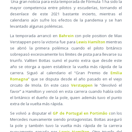
Una gran noticia para esta temporada de Fórmula 1 ha sido la
mayor competencia entre pilotos y escuderías, tornando el
desenlace de este 2021 bastante incierto, mientras el
calendario aún sufre los efectos de la pandemia y se han
levantado algunas polémicas.
La temporada arrancó en
Bahrein
con pole position de Max
Verstappen pero la victoria fue para
Lewis Hamilton
mientras
se abrió la primera polémica cuando el piloto británico
sobrepasó excesivamente los límites de pista para llevarse su
triunfo. Valtteri Bottas sumó el punto extra que desde este
año se otorga a quien establece la vuelta más rápida de la
carrera. Siguió al calendario el “Gran Premio de
Emilia
Romagna
” que se disputa desde el año pasado en el viejo
circuito de Imola. En este caso
Verstappen
le “devolvió el
favor” a Hamilton y venció en esta carrera cuando había sido
el británico el dueño de la pole, quien además tuvo el punto
extra de la vuelta más rápida.
Se volvió a disputar el
GP de Portugal en Portimão c
on los
Mercedes nuevamente siendo protagonistas. Bottas aseguró
la pole y también tuvo la vuelta más rápida de la carrera
nuevamente ganada por
Lewis Hamilton.
Otro triunfo del