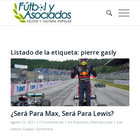
Listado de la etiqueta:
pierre gasly
¿Será Para Max, Será Para Lewis?
/
/
/
agosto 22, 2021
0 Comentarios
en
Deportes
,
Internacional
por
Edison Guapaz Zambrano