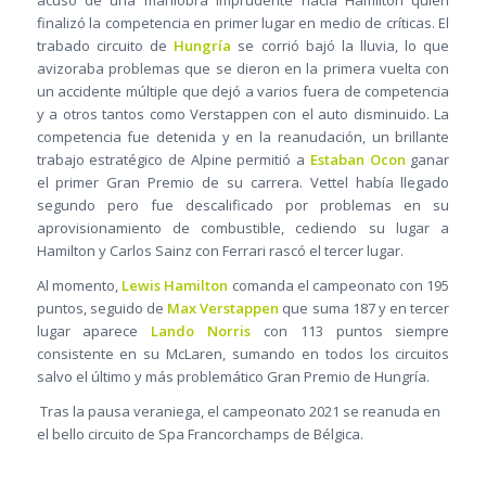
acusó de una maniobra imprudente hacia Hamilton quien
finalizó la competencia en primer lugar en medio de críticas. El
trabado circuito de
Hungría
se corrió bajó la lluvia, lo que
avizoraba problemas que se dieron en la primera vuelta con
un accidente múltiple que dejó a varios fuera de competencia
y a otros tantos como Verstappen con el auto disminuido. La
competencia fue detenida y en la reanudación, un brillante
trabajo estratégico de Alpine permitió a
Estaban Ocon
ganar
el primer Gran Premio de su carrera. Vettel había llegado
segundo pero fue descalificado por problemas en su
aprovisionamiento de combustible, cediendo su lugar a
Hamilton y Carlos Sainz con Ferrari rascó el tercer lugar.
Al momento,
Lewis Hamilton
comanda el campeonato con 195
puntos, seguido de
Max Verstappen
que suma 187 y en tercer
lugar aparece
Lando Norris
con 113 puntos siempre
consistente en su McLaren, sumando en todos los circuitos
salvo el último y más problemático Gran Premio de Hungría.
Tras la pausa veraniega, el campeonato 2021 se reanuda en
el bello circuito de Spa Francorchamps de Bélgica.