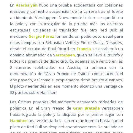
En
Azerbaiyán
hubo una prueba accidentada con colisiones
masivas y de hecho suspensión de la carrera tras el fuerte
accidente de Verstappen. Nuevamente Leclerc se quedó con
la pole y con lo irregular de la prueba más las diversas
estrategias utilizadas el triunfador fue otro Red Bull: el
mexicano
Sergio Pérez
formando un podio poco usual para
estos tiempos con Sebastian Vettel y Pierre Gasly. Después,
desde el circuito de Paul Ricard en
Francia
se estableció un
dominio abrumador de V
erstappen
, quien se llevó el triunfo y
todos los premios de dicho circuito, además que venció en las
2 carreras celebradas en Austria, la primera con la
denominación de “Gran Premio de Estiria” como sucedió el
año pasado, así como el propiamente dicho circuito austriaco.
El piloto neerlandés en ese momento alcanzó una ventaja de
32 puntos sobre Hamilton.
Las últimas pruebas del momento estuvieron rodeadas de
polémica. En el Gran Premio de
Gran Bretaña
Verstappen
había logrado la pole y la disputa por el primer lugar con
Hamilton
una vez iniciada la carrera fue intensa hasta que el
piloto de Red Bull se despistó aparatosamente. De su lado se