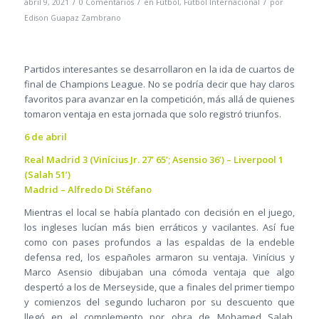
/
/
/
abril 9, 2021
0 Comentarios
en
Fútbol
,
Fútbol Internacional
por
Edison Guapaz Zambrano
Partidos interesantes se desarrollaron en la ida de cuartos de
final de Champions League. No se podría decir que hay claros
favoritos para avanzar en la competición, más allá de quienes
tomaron ventaja en esta jornada que solo registró triunfos.
6 de abril
Real Madrid 3 (Vinícius Jr. 27’ 65’; Asensio 36’) – Liverpool 1
(Salah 51’)
Madrid – Alfredo Di Stéfano
Mientras el local se había plantado con decisión en el juego,
los ingleses lucían más bien erráticos y vacilantes. Así fue
como con pases profundos a las espaldas de la endeble
defensa red, los españoles armaron su ventaja. Vinícius y
Marco Asensio dibujaban una cómoda ventaja que algo
despertó a los de Merseyside, que a finales del primer tiempo
y comienzos del segundo lucharon por su descuento que
llegó en el complemento por obra de Mohamed Salah.