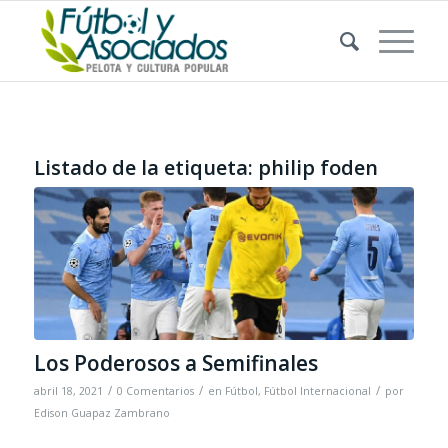
Listado de la etiqueta:
philip foden
Los Poderosos a Semifinales
/
/
/
abril 18, 2021
0 Comentarios
en
Fútbol
,
Fútbol Internacional
por
Edison Guapaz Zambrano