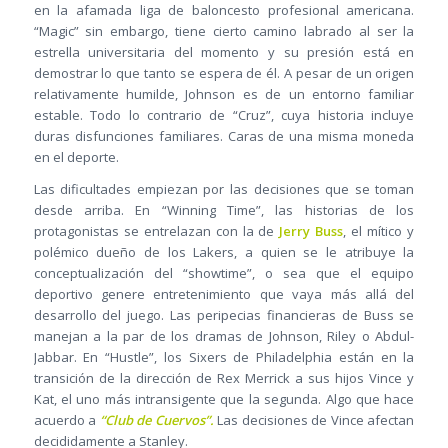
en la afamada liga de baloncesto profesional americana.
“Magic” sin embargo, tiene cierto camino labrado al ser la
estrella universitaria del momento y su presión está en
demostrar lo que tanto se espera de él. A pesar de un origen
relativamente humilde, Johnson es de un entorno familiar
estable. Todo lo contrario de “Cruz”, cuya historia incluye
duras disfunciones familiares. Caras de una misma moneda
en el deporte.
Las dificultades empiezan por las decisiones que se toman
desde arriba. En “Winning Time”, las historias de los
protagonistas se entrelazan con la de
Jerry Buss
, el mítico y
polémico dueño de los Lakers, a quien se le atribuye la
conceptualización del “showtime”, o sea que el equipo
deportivo genere entretenimiento que vaya más allá del
desarrollo del juego. Las peripecias financieras de Buss se
manejan a la par de los dramas de Johnson, Riley o Abdul-
Jabbar. En “Hustle”, los Sixers de Philadelphia están en la
transición de la dirección de Rex Merrick a sus hijos Vince y
Kat, el uno más intransigente que la segunda. Algo que hace
acuerdo a
“Club de Cuervos”.
Las decisiones de Vince afectan
decididamente a Stanley.