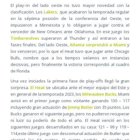
El play–in del lado oeste no tuvo mayor novedad con la
clasificación. Los
Lakers,
que acabaron la temporada regular
en la séptima posición de la conferencia del Oeste, se
impusieron a Minnesota y lo obligaron a jugar contra el
vencedor de New Orleans ante Oklahoma. En ese juego los
Timberwolves
superaron al Thunder y así entraron a las
fases finales. Del lado Oeste,
Atlanta sorprendió a Miami
y
los vencieron, por lo que el Heat tuvo que jugar ante Chicago
Bulls, nombre que a los tiempos veíamos en instancias
decisivas, pero finalmente la victoria correspondió al cuadro
de Florida.
Una vez iniciados la primera fase de play-offs llegó la gran
sorpresa.
El Heat
se ubicaba ante el mejor equipo del Este y
en general de la temporada 2023, los
Milwaukee Bucks
. Miami
avisó en el primer juego como visitante ganando 130 – 117
incluyendo gran actuación de
Jimmy Butler
con 35 puntos. Los
Bucks ganaron el siguiente juego, pero no pudieron recuperar
ni lucir su poderío de todo el año. El Heat venció en los
siguientes juegos desarrollados en su casa: 121 – 99 y 119 –
114,este último juego con descomunal actuación de Butler que