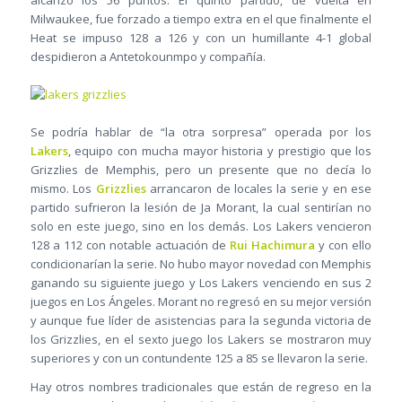
alcanzó los 56 puntos. El quinto partido, de vuelta en
Milwaukee, fue forzado a tiempo extra en el que finalmente el
Heat se impuso 128 a 126 y con un humillante 4-1 global
despidieron a Antetokounmpo y compañía.
Se podría hablar de “la otra sorpresa” operada por los
Lakers
, equipo con mucha mayor historia y prestigio que los
Grizzlies de Memphis, pero un presente que no decía lo
mismo. Los
Grizzlies
arrancaron de locales la serie y en ese
partido sufrieron la lesión de Ja Morant, la cual sentirían no
solo en este juego, sino en los demás. Los Lakers vencieron
128 a 112 con notable actuación de
Rui Hachimura
y con ello
condicionarían la serie. No hubo mayor novedad con Memphis
ganando su siguiente juego y Los Lakers venciendo en sus 2
juegos en Los Ángeles. Morant no regresó en su mejor versión
y aunque fue líder de asistencias para la segunda victoria de
los Grizzlies, en el sexto juego los Lakers se mostraron muy
superiores y con un contundente 125 a 85 se llevaron la serie.
Hay otros nombres tradicionales que están de regreso en la