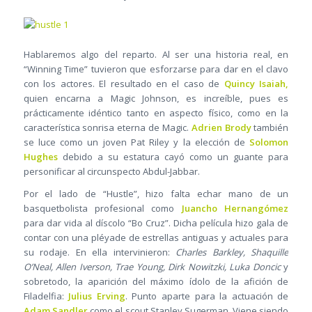
Hablaremos algo del reparto. Al ser una historia real, en
“Winning Time” tuvieron que esforzarse para dar en el clavo
con los actores. El resultado en el caso de
Quincy Isaiah,
quien encarna a Magic Johnson, es increíble, pues es
prácticamente idéntico tanto en aspecto físico, como en la
característica sonrisa eterna de Magic.
Adrien Brody
también
se luce como un joven Pat Riley y la elección de
Solomon
Hughes
debido a su estatura cayó como un guante para
personificar al circunspecto Abdul-Jabbar.
Por el lado de “Hustle”, hizo falta echar mano de un
basquetbolista profesional como
Juancho Hernangómez
para dar vida al díscolo “Bo Cruz”. Dicha película hizo gala de
contar con una pléyade de estrellas antiguas y actuales para
su rodaje. En ella intervinieron:
Charles Barkley, Shaquille
O’Neal, Allen Iverson, Trae Young, Dirk Nowitzki, Luka Doncic
y
sobretodo, la aparición del máximo ídolo de la afición de
Filadelfia:
Julius Erving
. Punto aparte para la actuación de
Adam Sandler
como el scout Stanley Sugerman. Viene siendo