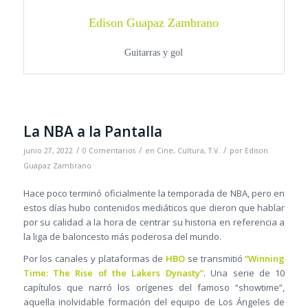
Edison Guapaz Zambrano
Guitarras y gol
La NBA a la Pantalla
/
/
/
junio 27, 2022
0 Comentarios
en
Cine
,
Cultura
,
T.V.
por
Edison
Guapaz Zambrano
Hace poco terminó oficialmente la temporada de NBA, pero en
estos días hubo contenidos mediáticos que dieron que hablar
por su calidad a la hora de centrar su historia en referencia a
la liga de baloncesto más poderosa del mundo.
Por los canales y plataformas de
HBO
se transmitió
“Winning
Time: The Rise of the Lakers Dynasty”
. Una serie de 10
capítulos que narró los orígenes del famoso “showtime”,
aquella inolvidable formación del equipo de Los Ángeles de