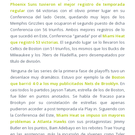
Phoenix Suns tuvieron el mejor registro de temporada
regular
con 64 victorias con el obvio primer lugar en su
Conferencia del lado Oeste, quedando muy lejos de los
Memphis Grizzlies que ocuparon el segundo puesto de dicha
Conferencia con 56 triunfos. Ambos mejores registros de lo
que sucedió en Este, Conferencia “ganada” por el
Miami Heat
que registró 53 victorias.
El segundo lugar se lo llevaron los
Celtics de Boston con 51 triunfos, los mismos que los Bucks de
Milwaukee y los 76ers de Filadelfia, pero desempatados por
título de división.
Ninguna de las series de la primera fase de playoffs tuvo un
desenlace muy dramático. Estuvo por ejemplo la de
Boston
que barrió 4-0 a los muy publicitados Nets de Brooklyn.
En
casi todos lo partidos Jayson Tatum, estrella de los de Boston,
fue líder en puntos anotados. Se habla de fracaso para
Brookyn por su constelación de estrellas que apenas
pudieron acceder a post temporada vía Play in. Siguiendo con
la Conferencia del Este,
Miami Heat se impuso sin mayores
problemas a Atlanta Hawks
con sus protagonistas: Jimmy
Butler en los puntos, Bam Adebayo en los rebotes Trae Young
en las asistencias, más la incursión de jóvenes como Tyler