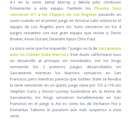
4-1 en la serie. Jamal Murray y Nikola Jokic conducen
firmemente a este equipo. También los
Phoenix Suns
vencieron 4-1 a los Clippers de Los Ángeles
pasando un
susto cuando en el primer juego en Arizona salió victorioso el
equipo de Los Ángeles pero los Suns vencieron en los 4
juegos restantes con ese gran equipo que reúne a: Devin
Booker, Kevin Durant, Deandre Ayton Chris Paul.
La única serie que ha requerido 7 juegos es la de
Sacramento
ante los Golden State Warriors.
Este duelo californiano tuvo
un desarrollo al principio sin novedades, con los Kings
venciendo los 2 primeros juegos desarrollados en
Sacramento mientras los Warriors vencieron en San
Francisco, pero mientras parecía que Golden State se llevaba
la serie venciendo en un quinto juego clave por 123 a 116 con
Stephen Curry y Kevon Looney luciéndose en la Arena de
Sacramento, los Kings vencieron increíblemente en San
Francisco en el juego 6. Así es como los de De’Aaron Fox y
Domantas Sabonis le pusieorn aún más suspenso a esta
serie.