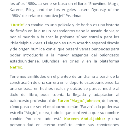
los años 1980s. La serie se basa en el libro: ”Showtime: Magic,
Kareem, Riley, and the Los Angeles Lakers Dynasty of the
1980s” del relator deportivo Jeff Pearlman.
“Hustle”
en cambio es una película y de hecho es una historia
de ficción en la que un cazatalentos tiene la misión de viajar
por el mundo y buscar la próxima súper estrella para los
Philadelphia 76ers. El elegido es un muchacho español díscolo
y de origen humilde con el que pasará varias peripecias para
poder introducirlo a la mayor exigencia del baloncesto
estadounidense. Difundida en cines y en la plataforma
Netflix
.
Tenemos similitudes en el planteo de un drama a partir de la
construcción de una carrera en el deporte estadounidense. La
una se basa en hechos reales y quizás se parece mucho al
título del libro, pues cuenta la llegada y adaptación al
baloncesto profesional de
Earvin “Magic” Johnson
, de hecho,
cómo pasa de ser el muchacho común “Earvin” a la poderosa
estrella “Magic”, o sea, todo lo que conllevó a que su nombre
cambie. Por otro lado está
Kareem Abdul-Jabbar
y una
personalidad en eterno conflicto entre sus convicciones