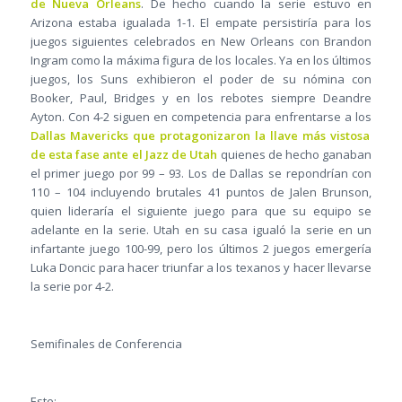
de Nueva Orleans
. De hecho cuando la serie estuvo en
Arizona estaba igualada 1-1. El empate persistiría para los
juegos siguientes celebrados en New Orleans con Brandon
Ingram como la máxima figura de los locales. Ya en los últimos
juegos, los Suns exhibieron el poder de su nómina con
Booker, Paul, Bridges y en los rebotes siempre Deandre
Ayton. Con 4-2 siguen en competencia para enfrentarse a los
Dallas Mavericks que protagonizaron la llave más vistosa
de esta fase ante el Jazz de Utah
quienes de hecho ganaban
el primer juego por 99 – 93. Los de Dallas se repondrían con
110 – 104 incluyendo brutales 41 puntos de Jalen Brunson,
quien lideraría el siguiente juego para que su equipo se
adelante en la serie. Utah en su casa igualó la serie en un
infartante juego 100-99, pero los últimos 2 juegos emergería
Luka Doncic para hacer triunfar a los texanos y hacer llevarse
la serie por 4-2.
Semifinales de Conferencia
Este: