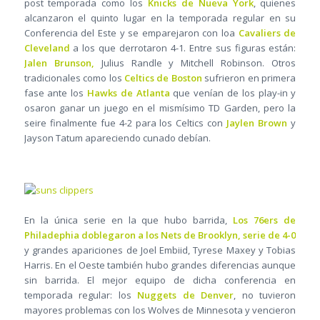
post temporada como los
Knicks de Nueva York
, quienes
alcanzaron el quinto lugar en la temporada regular en su
Conferencia del Este y se emparejaron con loa
Cavaliers de
Cleveland
a los que derrotaron 4-1. Entre sus figuras están:
Jalen Brunson,
Julius Randle y Mitchell Robinson. Otros
tradicionales como los
Celtics de Boston
sufrieron en primera
fase ante los
Hawks de Atlanta
que venían de los play-in y
osaron ganar un juego en el mismísimo TD Garden, pero la
seire finalmente fue 4-2 para los Celtics con
Jaylen Brown
y
Jayson Tatum apareciendo cunado debían.
En la única serie en la que hubo barrida,
Los 76ers de
Philadephia doblegaron a los Nets de Brooklyn, serie de 4-0
y grandes apariciones de Joel Embiid, Tyrese Maxey y Tobias
Harris. En el Oeste también hubo grandes diferencias aunque
sin barrida. El mejor equipo de dicha conferencia en
temporada regular: los
Nuggets de Denver
, no tuvieron
mayores problemas con los Wolves de Minnesota y vencieron