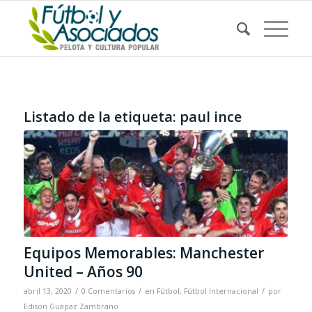
Listado de la etiqueta:
paul ince
Equipos Memorables: Manchester
United – Años 90
/
/
/
abril 13, 2020
0 Comentarios
en
Fútbol
,
Fútbol Internacional
por
Edison Guapaz Zambrano