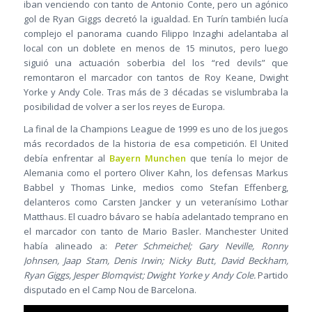
iban venciendo con tanto de Antonio Conte, pero un agónico
gol de Ryan Giggs decretó la igualdad. En Turín también lucía
complejo el panorama cuando Filippo Inzaghi adelantaba al
local con un doblete en menos de 15 minutos, pero luego
siguió una actuación soberbia del los “red devils” que
remontaron el marcador con tantos de Roy Keane, Dwight
Yorke y Andy Cole. Tras más de 3 décadas se vislumbraba la
posibilidad de volver a ser los reyes de Europa.
La final de la Champions League de 1999 es uno de los juegos
más recordados de la historia de esa competición. El United
debía enfrentar al
Bayern Munchen
que tenía lo mejor de
Alemania como el portero Oliver Kahn, los defensas Markus
Babbel y Thomas Linke, medios como Stefan Effenberg,
delanteros como Carsten Jancker y un veteranísimo Lothar
Matthaus. El cuadro bávaro se había adelantado temprano en
el marcador con tanto de Mario Basler. Manchester United
había alineado a:
Peter Schmeichel; Gary Neville, Ronny
Johnsen, Jaap Stam, Denis Irwin; Nicky Butt, David Beckham,
Ryan Giggs, Jesper Blomqvist; Dwight Yorke y Andy Cole.
Partido
disputado en el Camp Nou de Barcelona.