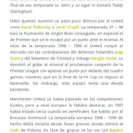
final de esa temporada su retiro y su lugar lo tomaría Teddy
Sheringham.
Hubo quienes tuvieron un paso poco dichoso por el United
como
Karel Poborsky
o
Jordi Cruyff.
La temporada 97 – 98
tuvo la frustración de ningún título conseguido, en especial el
de Premier que se le escapó por un punto ante el Arsenal. Al
inicio de la temporada 1998 – 1999 el United rompió el
mercado con las contrataciones del defensor holandés
Jaap
Stam
y del delantero de Trinidad y Tobago
Dwight Yorke
. Le
devolvió el golpe al Arsenal al proclamarse campeón de la
Premier League con apenas un punto por delante del cuadro
gunner, mientras que en la final de la FA Cup se impuso al
Newcastle. Sin embargo, este equipo tenía una deuda
pendiente.
Manchester United se había paseado en las competiciones
locales, pero a nivel europeo le faltaba destacar, en 1997
había estado cerca cuando en semifinales fue batido por el
Borussia Dortmund. La temporada europea 1998 – 1999 de
hecho debía iniciarla desde fases previas donde eliminó al
Lodz
de Polonia. En fase de grupos se las vio con
Bayern