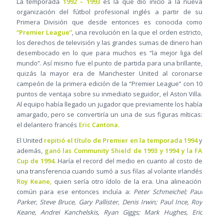
La temporada
1992 – 1993
es la que dio inicio a la nueva
organización del fútbol profesional inglés a partir de su
Primera División que desde entonces es conocida como
“Premier League”
, una revolución en la que el orden estricto,
los derechos de televisión y las grandes sumas de dinero han
desembocado en lo que para muchos es “la mejor liga del
mundo”. Así mismo fue el punto de partida para una brillante,
quizás la mayor era de Manchester United al coronarse
campeón de la primera edición de la “Premier League” con 10
puntos de ventaja sobre su inmediato seguidor, el Aston Villa.
Al equipo había llegado un jugador que previamente los había
amargado, pero se convertiría un una de sus figuras míticas:
el delantero francés
Eric Cantona.
El United
repitió el título de Premier en la temporada 1994
y
además,
ganó las Community Shield de 1993 y 1994 y la FA
Cup de 1994.
Haría el record del medio en cuanto al costo de
una transferencia cuando sumó a sus filas al volante irlandés
Roy Keane,
quien sería otro ídolo de la era. Una alineación
común para ese entonces incluía a:
Peter Schmeichel; Paul
Parker, Steve Bruce, Gary Pallister, Denis Irwin; Paul Ince, Roy
Keane, Andrei Kanchelskis, Ryan Giggs; Mark Hughes, Eric