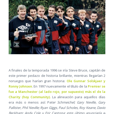
A finales de la temporada 1996 se iría Steve Bruce, capitán de
este primer pedazo de historia brillante, mientras llegarían 2
noruegos que harían gran historia:
Ole Gunnar Solskjaer y
Ronny Johnsen
. En 1997 nuevamente el título de la
Premier se
fue a Manchester (al lado rojo, por supuesto) más el de la
Charity (hoy Community).
La alineación para aquellos días
era más o menos así: P
eter Schmeichel; Gary Neville, Gary
Pallister, Phil Neville; Ryan Giggs, Paul Scholes, Roy Keane, David
Beckham; Andy Cole y Eric Cantona; este último anunciaría al