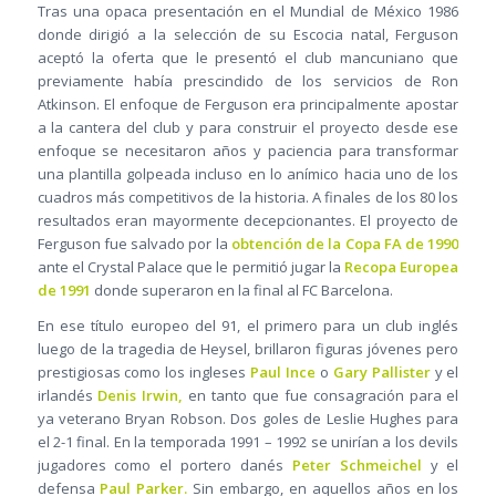
Tras una opaca presentación en el Mundial de México 1986
donde dirigió a la selección de su Escocia natal, Ferguson
aceptó la oferta que le presentó el club mancuniano que
previamente había prescindido de los servicios de Ron
Atkinson. El enfoque de Ferguson era principalmente apostar
a la cantera del club y para construir el proyecto desde ese
enfoque se necesitaron años y paciencia para transformar
una plantilla golpeada incluso en lo anímico hacia uno de los
cuadros más competitivos de la historia. A finales de los 80 los
resultados eran mayormente decepcionantes. El proyecto de
Ferguson fue salvado por la
obtención de la Copa FA de 1990
ante el Crystal Palace que le permitió jugar la
Recopa Europea
de 1991
donde superaron en la final al FC Barcelona.
En ese título europeo del 91, el primero para un club inglés
luego de la tragedia de Heysel, brillaron figuras jóvenes pero
prestigiosas como los ingleses
Paul Ince
o
Gary Pallister
y el
irlandés
Denis Irwin,
en tanto que fue consagración para el
ya veterano Bryan Robson. Dos goles de Leslie Hughes para
el 2-1 final. En la temporada 1991 – 1992 se unirían a los devils
jugadores como el portero danés
Peter Schmeichel
y el
defensa
Paul Parker.
Sin embargo, en aquellos años en los