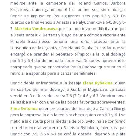
medirse ante la campeona del Roland Garros, Barbora
Krejcikova, quien ganó por 6-1 el primer set, sin embargo,
Bencic se impuso en los siguientes sets por 6-2 y 6-3. En
cuartos de final venció a Anastasia Palyuchenkova 6-0, 3-6 y 6-
3.
Marketa Vondrousova
por su lado tuvo un difícil arranque
a 3 sets ante Kiki Bertens y luego de una cómoda victoria ante
Mihaela Buzarnescu tendría una difícil prueba ante la
consentida de la organización: Naomi Osaka (recordar que se
encargó de prender el pebetero olímpico) a la cual doblegó
por 6-1 y 6-4 dando menuda sorpresa. Después aprovechó lo
estropeada que se encontraba Paula Badosa, que supuso el
retiro a la española para alcanzar semifinales.
Bencic debía enfrentarse a la kazaja
Elena Rybakina
, quien
en cuartos de final doblegó a Garbiñe Muguruza. La suiza
venció en 3 esforzados sets: 7-6 (7-2), 4-6 y 6-3. Vondrousova
se las iba a ver con una de las pocas favoritas sobrevivientes:
Elina Svitolina
quien en cuartos de final dejó a Camilia Giorgi,
pero la sorpresa la dio la tenisita checa quien con 6-3 y 6-1 se
metió a la disputa por la medalla de oro. Svitolina se conformó
con el bronce al vencer en 3 sets a Rybakina, mientras que
Bencic con 7-5, 2-6 y 6-3 se ciñó la dorada, dejando la plata