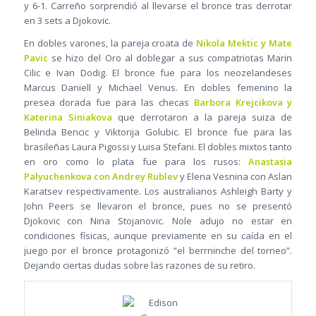
y 6-1. Carreño sorprendió al llevarse el bronce tras derrotar
en 3 sets a Djokovic.
En dobles varones, la pareja croata de
Nikola Mektic y Mate
Pavic
se hizo del Oro al doblegar a sus compatriotas Marin
Cilic e Ivan Dodig. El bronce fue para los neozelandeses
Marcus Daniell y Michael Venus. En dobles femenino la
presea dorada fue para las checas
Barbora Krejcikova y
Katerina Siniakova
que derrotaron a la pareja suiza de
Belinda Bencic y Viktorija Golubic. El bronce fue para las
brasileñas Laura Pigossi y Luisa Stefani. El dobles mixtos tanto
en oro como lo plata fue para los rusos:
Anastasia
Palyuchenkova con Andrey Rublev
y Elena Vesnina con Aslan
Karatsev respectivamente. Los australianos Ashleigh Barty y
John Peers se llevaron el bronce, pues no se presentó
Djokovic con Nina Stojanovic. Nole adujo no estar en
condiciones físicas, aunque previamente en su caída en el
juego por el bronce protagonizó “el berrninche del torneo”.
Dejando ciertas dudas sobre las razones de su retiro.