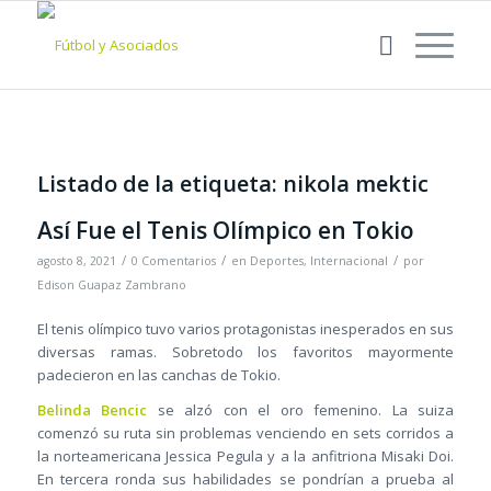
Listado de la etiqueta:
nikola mektic
Así Fue el Tenis Olímpico en Tokio
/
/
/
agosto 8, 2021
0 Comentarios
en
Deportes
,
Internacional
por
Edison Guapaz Zambrano
El tenis olímpico tuvo varios protagonistas inesperados en sus
diversas ramas. Sobretodo los favoritos mayormente
padecieron en las canchas de Tokio.
Belinda Bencic
se alzó con el oro femenino. La suiza
comenzó su ruta sin problemas venciendo en sets corridos a
la norteamericana Jessica Pegula y a la anfitriona Misaki Doi.
En tercera ronda sus habilidades se pondrían a prueba al