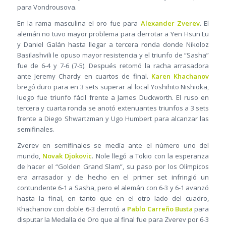
para Vondrousova.
En la rama masculina el oro fue para
Alexander Zverev
. El
alemán no tuvo mayor problema para derrotar a Yen Hsun Lu
y Daniel Galán hasta llegar a tercera ronda donde Nikoloz
Basilashvili le opuso mayor resistencia y el triunfo de “Sasha”
fue de 6-4 y 7-6 (7-5). Después retomó la racha arrasadora
ante Jeremy Chardy en cuartos de final.
Karen Khachanov
bregó duro para en 3 sets superar al local Yoshihito Nishioka,
luego fue triunfo fácil frente a James Duckworth. El ruso en
tercera y cuarta ronda se anotó extenuantes triunfos a 3 sets
frente a Diego Shwartzman y Ugo Humbert para alcanzar las
semifinales.
Zverev en semifinales se medía ante el número uno del
mundo,
Novak Djokovic
. Nole llegó a Tokio con la esperanza
de hacer el “Golden Grand Slam”, su paso por los Olímpicos
era arrasador y de hecho en el primer set infringió un
contundente 6-1 a Sasha, pero el alemán con 6-3 y 6-1 avanzó
hasta la final, en tanto que en el otro lado del cuadro,
Khachanov con doble 6-3 derrotó a
Pablo Carreño Busta
para
disputar la Medalla de Oro que al final fue para Zverev por 6-3