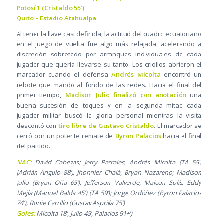
Potosí 1 (Cristaldo 55’)
Quito – Estadio Atahualpa
Al tener la llave casi definida, la actitud del cuadro ecuatoriano
en el juego de vuelta fue algo más relajada, acelerando a
discreción sobretodo por arranques individuales de cada
jugador que quería llevarse su tanto. Los criollos abrieron el
marcador cuando el defensa
Andrés Micolta
encontró un
rebote que mandó al fondo de las redes. Hacia el final del
primer tiempo,
Madison Julio finalizó con anotación
una
buena sucesión de toques y en la segunda mitad cada
jugador militar buscó la gloria personal mientras la visita
descontó con
tiro libre de Gustavo Cristaldo
. El marcador se
cerró con un potente remate de
Byron Palacios
hacia el final
del partido.
NAC:
David Cabezas; Jerry Parrales, Andrés Micolta (TA 55’)
(Adrián Angulo 88’), Jhonnier Chalá, Bryan Nazareno; Madison
Julio (Bryan Oña 65’), Jefferson Valverde, Maicon Solís, Eddy
Mejía (Manuel Balda 45’) (TA 59’); Jorge Ordóñez (Byron Palacios
74’), Ronie Carrillo (Gustav Asprilla 75’)
Goles:
Micolta 18’, Julio 45’, Palacios 91+’)