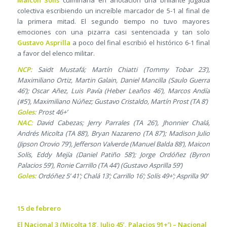
Maicon Solís
culminaría en anotación una brillante jugada
colectiva escribiendo un increíble marcador de 5-1 al final de
la primera mitad. El segundo tiempo no tuvo mayores
emociones con una pizarra casi sentenciada y tan solo
Gustavo Asprilla
a poco del final escribió el histórico 6-1 final
a favor del elenco militar.
NCP:
Saidt Mustafá; Martín Chiatti (Tommy Tobar 23’),
Maximiliano Ortiz, Martin Galain, Daniel Mancilla (Saulo Guerra
46’); Oscar Añez, Luis Pavía (Heber Leaños 46’), Marcos Andía
(#5’), Maximiliano Núñez; Gustavo Cristaldo, Martín Prost (TA 8’)
Goles:
Prost 46+’
NAC:
David Cabezas; Jerry Parrales (TA 26’), Jhonnier Chalá,
Andrés Micolta (TA 88’), Bryan Nazareno (TA 87’); Madison Julio
(Jipson Orovio 79’), Jefferson Valverde (Manuel Balda 88’), Maicon
Solís, Eddy Mejía (Daniel Patiño 58’); Jorge Ordóñez (Byron
Palacios 59’), Ronie Carrillo (TA 44’) (Gustavo Asprilla 59’)
Goles:
Ordóñez 5’ 41’; Chalá 13’; Carrillo 16’; Solís 49+’; Asprilla 90’
15 de febrero
El Nacional 3 (Micolta 18’, Julio 45’, Palacios 91+’) – Nacional