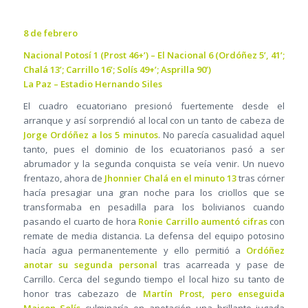
8 de febrero
Nacional Potosí 1 (Prost 46+’) – El Nacional 6 (Ordóñez 5’, 41’;
Chalá 13’; Carrillo 16’; Solís 49+’; Asprilla 90’)
La Paz – Estadio Hernando Siles
El cuadro ecuatoriano presionó fuertemente desde el
arranque y así sorprendió al local con un tanto de cabeza de
Jorge Ordóñez a los 5 minutos
. No parecía casualidad aquel
tanto, pues el dominio de los ecuatorianos pasó a ser
abrumador y la segunda conquista se veía venir. Un nuevo
frentazo, ahora de
Jhonnier Chalá en el minuto 13
tras córner
hacía presagiar una gran noche para los criollos que se
transformaba en pesadilla para los bolivianos cuando
pasando el cuarto de hora
Ronie Carrillo aumentó cifras
con
remate de media distancia. La defensa del equipo potosino
hacía agua permanentemente y ello permitió a
Ordóñez
anotar su segunda personal
tras acarreada y pase de
Carrillo. Cerca del segundo tiempo el local hizo su tanto de
honor tras cabezazo de
Martín Prost, pero enseguida