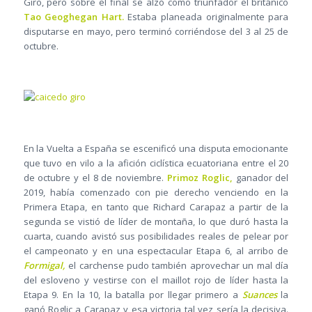
Giro, pero sobre el final se alzó como triunfador el británico
Tao Geoghegan Hart.
Estaba planeada originalmente para
disputarse en mayo, pero terminó corriéndose del 3 al 25 de
octubre.
En la Vuelta a España se escenificó una disputa emocionante
que tuvo en vilo a la afición ciclística ecuatoriana entre el 20
de octubre y el 8 de noviembre.
Primoz Roglic,
ganador del
2019, había comenzado con pie derecho venciendo en la
Primera Etapa, en tanto que Richard Carapaz a partir de la
segunda se vistió de líder de montaña, lo que duró hasta la
cuarta, cuando avistó sus posibilidades reales de pelear por
el campeonato y en una espectacular Etapa 6, al arribo de
Formigal,
el carchense pudo también aprovechar un mal día
del esloveno y vestirse con el maillot rojo de líder hasta la
Etapa 9. En la 10, la batalla por llegar primero a
Suances
la
ganó Roglic a Carapaz y esa victoria tal vez sería la decisiva.