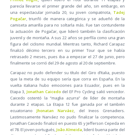
parecía llevarse el primer grande del año, sin embargo, en
una espectacular jornada 20, su joven compatriota,
Tadej
Pogačar
, triunfó de manera categórica y se adueñó de la
camiseta amarilla para no soltarla más. Fue tan contundente
la actuación de Pogačar, que lideró también la clasificación
juvenil y de montaña. A sus 22 años se perfila como una gran
figura del ciclismo mundial. Mientras tanto, Richard Carapaz
finalizó décimo tercero en su primer Tour que se había
retrasado 2 meses, pues iba a empezar el 27 de junio, pero
finalmente se corrió del 29 de agosto al 20 de septiembre.
Carapaz no pudo defender su título del Giro d’Italia, puesto
que la meta de su equipo sería que corra en España. En la
vuelta italiana hubo emociones para Ecuador, pues en la
Etapa 3,
Jonathan Caicedo
del EF Pro Cycling salió vencedor.
Caicedo ostentó la “maglia azurra” de líder de montaña
durante 2 etapas. La Etapa 12 fue ganada por el también
ecuatoriano
Jhonatan Narváez
, del Ineos Grenadiers.
Lastimosamente Narváez no pudo finalizar la competencia.
Jonathan Caicedo finalizó en puesto 65 y Jefferson Cepeda en
el 78. El joven portugués,
João Almeida
, lideró buena parte del