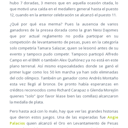
hubo 7 doradas, 3 menos que en aquella ocasión citada, lo
que motivó una caída en el medallero general hasta el puesto
12, cuando en la anterior celebración se alcanzó el puesto 11.
¿Qué por qué esa merma? Pues la ausencia de varios
ganadores de la presea dorada como la gran Neisi Dajomes
que por actual reglamento no podía participar en su
competición de levantamiento de pesas, pues en la categoría
solo competiría Tamara Salazar, quien se lesionó antes de su
evento y tampoco pudo competir. Tampoco participó Alfredo
Campo en el BMX o también Alex Quiñónez ya no está en este
plano terrenal. Así mismo especialidades donde se ganó el
primer lugar como los 50 km marcha ya han sido eliminadas
del ciclo olímpico. También un ganador como Andrés Montaño
esta vez llegó al bronce. De pronto había esperanzas en
créditos reconocidos como Richard Carapaz o Glenda Morejón
quienes “solo” (por favor léase bien las comillas) alcanzaron
la medalla de plata.
Pero hasta acá con lo malo, hay que ver las grandes historias
que dieron estos juegos. Una de las esperadas fue
Angie
Palacios
quien alcanzó el Oro en Levantamiento de Pesas