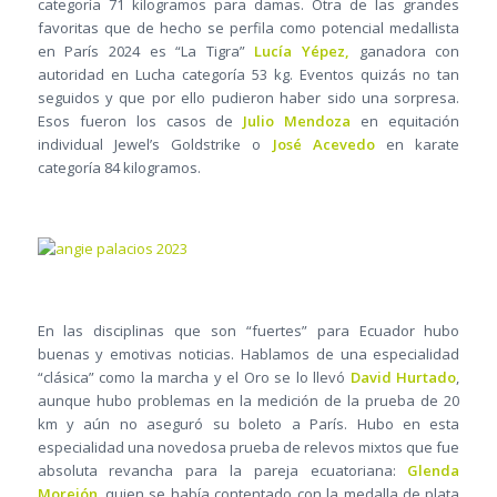
categoría 71 kilogramos para damas. Otra de las grandes
favoritas que de hecho se perfila como potencial medallista
en París 2024 es “La Tigra”
Lucía Yépez,
ganadora con
autoridad en Lucha categoría 53 kg. Eventos quizás no tan
seguidos y que por ello pudieron haber sido una sorpresa.
Esos fueron los casos de
Julio Mendoza
en equitación
individual Jewel’s Goldstrike o
José Acevedo
en karate
categoría 84 kilogramos.
En las disciplinas que son “fuertes” para Ecuador hubo
buenas y emotivas noticias. Hablamos de una especialidad
“clásica” como la marcha y el Oro se lo llevó
David Hurtado
,
aunque hubo problemas en la medición de la prueba de 20
km y aún no aseguró su boleto a París. Hubo en esta
especialidad una novedosa prueba de relevos mixtos que fue
absoluta revancha para la pareja ecuatoriana:
Glenda
Morejón
, quien se había contentado con la medalla de plata