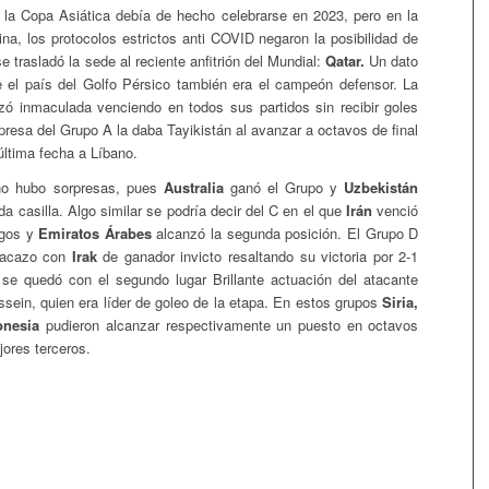
 la Copa Asiática debía de hecho celebrarse en 2023, pero en la
ina, los protocolos estrictos anti COVID negaron la posibilidad de
se trasladó la sede al reciente anfitrión del Mundial:
Qatar.
Un dato
 el país del Golfo Pérsico también era el campeón defensor. La
zó inmaculada venciendo en todos sus partidos sin recibir goles
presa del Grupo A la daba Tayikistán al avanzar a octavos de final
última fecha a Líbano.
no hubo sorpresas, pues
Australia
ganó el Grupo y
Uzbekistán
a casilla. Algo similar se podría decir del C en el que
Irán
venció
egos y
Emiratos Árabes
alcanzó la segunda posición. El Grupo D
tacazo con
Irak
de ganador invicto resaltando su victoria por 2-1
se quedó con el segundo lugar Brillante actuación del atacante
sein, quien era líder de goleo de la etapa. En estos grupos
Siria,
onesia
pudieron alcanzar respectivamente un puesto en octavos
jores terceros.