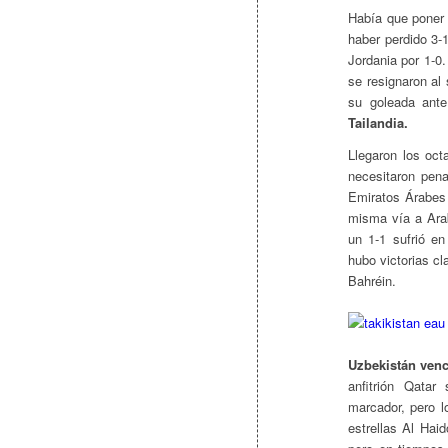
Había que poner 
haber perdido 3
Jordania por 1-0
se resignaron al
su goleada ant
Tailandia.
Llegaron los oct
necesitaron pen
Emiratos Árabes 
misma vía a Arab
un 1-1 sufrió en
hubo victorias c
Bahréin.
Uzbekistán venc
anfitrión Qatar
marcador, pero l
estrellas Al Haid