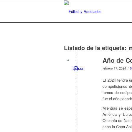
Listado de la etiqueta:
m
Año de Co
/
febrero 17, 2024
0
El 2024 tendrá u
competiciones de
torneo de equip
fue el año pasado
Mientras se esp
América y Euro
Oceanía de Nacio
cabo la Copa Asiá