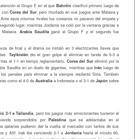
atención al Grupo E en el que
Bahréin
clasificó primero luego de
-1 con
Corea del Sur
, pero triunfado en sus juegos ante Malasia y
. Ante esos mismos rivales los coreanos no pasaron del empate y
 segundo lugar, mientras Jordania se coló por la ventana gracias a
e Malasia.
Arabia Saudita
ganó el Grupo F y el segundo fue
avos de final y el drama se instaló en 3 electrizantes llaves que
ales.
Tayikistán
dio el gran golpe al eliminar en tanda de 5-3 a
tras el 1-1 en tiempo reglamentario.
Corea del Sur
eliminó por la
ia Saudita en un duelo de gigantes, mientras que
Irán
luego de
 los penales para eliminar a la siempre resilente Siria. También
laras como el 4-0 de
Australia
a Indonesia o el 3-1 de
Japón
sobre
ió 2-1 a Tailandia
, pero los juegos más emocionantes tuvieron al
 siendo sorprendidos por
Palestina
que se adelantaba en el
os qataríes pudieron dar la vuelta al marcador con tantos de sus
os y Afif. Irak iba venciendo 2-1 a
Jordania
hasta el minuto 90,