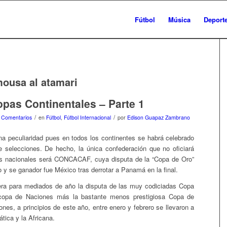
Fútbol
Música
Deport
ousa al atamari
pas Continentales – Parte 1
/
/
 Comentarios
en
Fútbol
,
Fútbol Internacional
por
Edison Guapaz Zambrano
na peculiaridad pues en todos los continentes se habrá celebrado
 selecciones. De hecho, la única confederación que no oficiará
os nacionales será CONCACAF, cuya disputa de la “Copa de Oro”
 y se ganador fue México tras derrotar a Panamá en la final.
era para mediados de año la disputa de las muy codiciadas Copa
copa de Naciones más la bastante menos prestigiosa Copa de
nes, a principios de este año, entre enero y febrero se llevaron a
tica y la Africana.