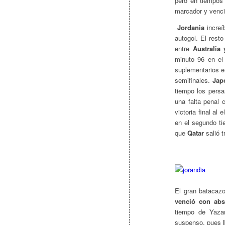
pero en tiempos 
marcador y venció
Jordania
increí
autogol. El rest
entre
Australia
minuto 96 en el
suplementarios e
semifinales.
Jap
tiempo los persa
una falta penal 
victoria final al
en el segundo ti
que
Qatar
salió t
El gran batacaz
venció con abs
tiempo de Yaza
suspenso, pues