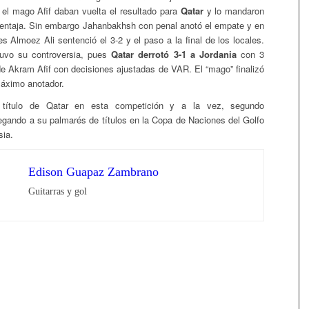
l mago Afif daban vuelta el resultado para
Qatar
y lo mandaron
entaja. Sin embargo Jahanbakhsh con penal anotó el empate y en
es Almoez Ali sentenció el 3-2 y el paso a la final de los locales.
tuvo su controversia, pues
Qatar derrotó 3-1 a Jordania
con 3
de Akram Afif con decisiones ajustadas de VAR. El “mago” finalizó
áximo anotador.
título de Qatar en esta competición y a la vez, segundo
egando a su palmarés de títulos en la Copa de Naciones del Golfo
sia.
Edison Guapaz Zambrano
Guitarras y gol