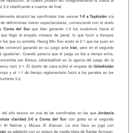
de reposición, el cuadro jordano dio milagrosamente la vuelta al
 3-2 clasificando a cuartos de final.
blemente alcanzó las semifinales tras vence
r 1-0 a Taykistán
vía
o de definiciones fueron espectaculares, comenzando con el duelo
 y Corea del Sur
que iban ganando 1-0 los oceánicos hasta el
 que llegó el empate coreano de penal, lo que forzó a tiempos
n los que su estrella, Heung Min Son anotó el 2-1 que los puso en
ón
comenzó ganando en su juego ante
Irán
, pero en el segundo
s igualarían. Cuando parecía que el juego se iba a tiempo extra,
convertida por Alireza Jahanbakhsh en la agonía del juego dio la
 elenco iraní 2-1. El dueño de casa sufrió el empate de
Uzbekistán
empo y el 1-1 de tiempo reglamentario forzó a los penales en los
riunfante 3-2.
o del año estuvo en una de las semifinales en las que
Jordania
oluta claridad 2-0 a Corea del Sur
con goles en el segundo
n Al Naimat y Mousa Al Atamari. La otra llave se jugó con
Irán
se adelantó con un golazo de media tijera de Sardar Azmoun.