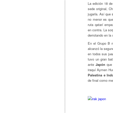
La edición 18 de
sede original, Ch
jugarla. Así que 
no menor es que
ruta qatarí empe
en contra. La sor
derrotando en la 
En el Grupo B 
alcanzó la segund
en todos sus ju
tuvo un gran ba
ante
Japón
que 
iraquí Aymen Hus
Palestina e Ind
de final como me