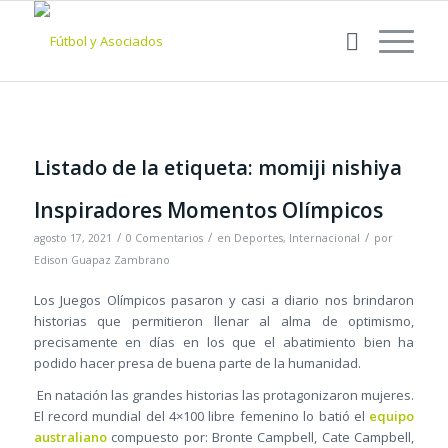
Listado de la etiqueta:
momiji nishiya
Inspiradores Momentos Olímpicos
/
/
/
agosto 17, 2021
0 Comentarios
en
Deportes
,
Internacional
por
Edison Guapaz Zambrano
Los Juegos Olímpicos pasaron y casi a diario nos brindaron
historias que permitieron llenar al alma de optimismo,
precisamente en días en los que el abatimiento bien ha
podido hacer presa de buena parte de la humanidad.
En natación las grandes historias las protagonizaron mujeres.
El record mundial del 4×100 libre femenino lo batió el
equipo
australiano
compuesto por: Bronte Campbell, Cate Campbell,