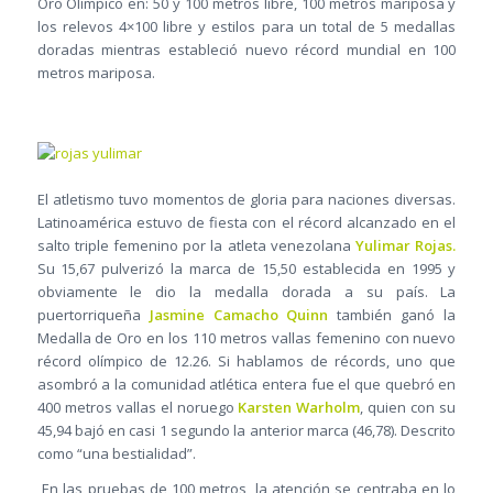
Oro Olímpico en: 50 y 100 metros libre, 100 metros mariposa y
los relevos 4×100 libre y estilos para un total de 5 medallas
doradas mientras estableció nuevo récord mundial en 100
metros mariposa.
El atletismo tuvo momentos de gloria para naciones diversas.
Latinoamérica estuvo de fiesta con el récord alcanzado en el
salto triple femenino por la atleta venezolana
Yulimar Rojas.
Su 15,67 pulverizó la marca de 15,50 establecida en 1995 y
obviamente le dio la medalla dorada a su país. La
puertorriqueña
Jasmine Camacho Quinn
también ganó la
Medalla de Oro en los 110 metros vallas femenino con nuevo
récord olímpico de 12.26. Si hablamos de récords, uno que
asombró a la comunidad atlética entera fue el que quebró en
400 metros vallas el noruego
Karsten Warholm
, quien con su
45,94 bajó en casi 1 segundo la anterior marca (46,78). Descrito
como “una bestialidad”.
En las pruebas de 100 metros, la atención se centraba en lo