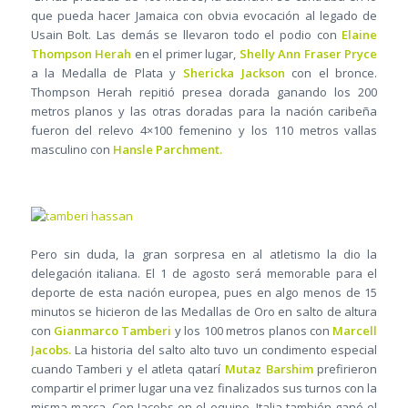
que pueda hacer Jamaica con obvia evocación al legado de
Usain Bolt. Las demás se llevaron todo el podio con
Elaine
Thompson Herah
en el primer lugar,
Shelly Ann Fraser Pryce
a la Medalla de Plata y
Shericka Jackson
con el bronce.
Thompson Herah repitió presea dorada ganando los 200
metros planos y las otras doradas para la nación caribeña
fueron del relevo 4×100 femenino y los 110 metros vallas
masculino con
Hansle Parchment.
Pero sin duda, la gran sorpresa en al atletismo la dio la
delegación italiana. El 1 de agosto será memorable para el
deporte de esta nación europea, pues en algo menos de 15
minutos se hicieron de las Medallas de Oro en salto de altura
con
Gianmarco Tamberi
y los 100 metros planos con
Marcell
Jacobs.
La historia del salto alto tuvo un condimento especial
cuando Tamberi y el atleta qatarí
Mutaz Barshim
prefirieron
compartir el primer lugar una vez finalizados sus turnos con la
misma marca. Con Jacobs en el equipo, Italia también ganó el