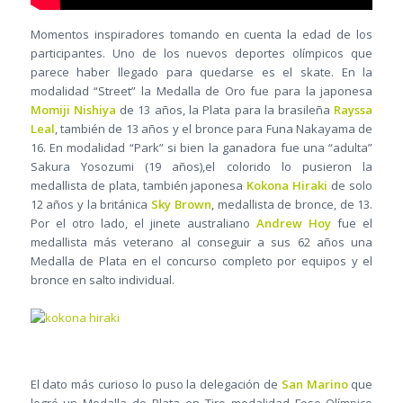
Momentos inspiradores tomando en cuenta la edad de los
participantes. Uno de los nuevos deportes olímpicos que
parece haber llegado para quedarse es el skate. En la
modalidad “Street” la Medalla de Oro fue para la japonesa
Momiji Nishiya
de 13 años, la Plata para la brasileña
Rayssa
Leal
, también de 13 años y el bronce para Funa Nakayama de
16. En modalidad “Park” si bien la ganadora fue una “adulta”
Sakura Yosozumi (19 años),el colorido lo pusieron la
medallista de plata, también japonesa
Kokona Hiraki
de solo
12 años y la británica
Sky Brown
, medallista de bronce, de 13.
Por el otro lado, el jinete australiano
Andrew Hoy
fue el
medallista más veterano al conseguir a sus 62 años una
Medalla de Plata en el concurso completo por equipos y el
bronce en salto individual.
El dato más curioso lo puso la delegación de
San Marino
que
logró un Medalla de Plata en Tiro modalidad Foso Olímpico