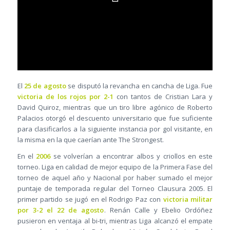
El
25 de agosto
se disputó la revancha en cancha de Liga. Fue
victoria de los rojos por 2-1
con tantos de Cristian Lara y
David Quiroz, mientras que un tiro libre agónico de Roberto
Palacios otorgó el descuento universitario que fue suficiente
para clasificarlos a la siguiente instancia por gol visitante, en
la misma en la que caerían ante The Strongest.
En el
2006
se volverían a encontrar albos y criollos en este
torneo. Liga en calidad de mejor equipo de la Primera Fase del
torneo de aquel año y Nacional por haber sumado el mejor
puntaje de temporada regular del Torneo Clausura 2005. El
primer partido se jugó en el Rodrigo Paz con
victoria militar
por 3-2 el 22 de agosto
. Renán Calle y Ebelio Ordóñez
pusieron en ventaja al bi-tri, mientras Liga alcanzó el empate