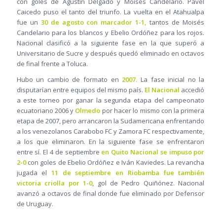
con goles de Agustín Delgado y Moisés Candelario. Pavel
Caicedo puso el tanto del triunfo. La vuelta en el Atahualpa
fue un
30 de agosto con marcador 1-1,
tantos de Moisés
Candelario para los blancos y Ebelio Ordóñez para los rojos.
Nacional clasificó a la siguiente fase en la que superó a
Universitario de Sucre y después quedó eliminado en octavos
de final frente a Toluca.
Hubo un cambio de formato en
2007.
La fase inicial no la
disputarían entre equipos del mismo país.
El Nacional
accedió
a este torneo por ganar la segunda etapa del campeonato
ecuatoriano 2006 y
Olmedo
por hacer lo mismo con la primera
etapa de 2007, pero arrancaron la Sudamericana enfrentando
a los venezolanos Carabobo FC y Zamora FC respectivamente,
a los que eliminaron. En la siguiente fase se enfrentaron
entre sí. El 4 de septiembre
en Quito Nacional se impuso por
2-0
con goles de Ebelio Ordóñez e Iván Kaviedes. La revancha
jugada el
11 de septiembre en Riobamba fue también
victoria criolla por 1-0
, gol de Pedro Quiñónez. Nacional
avanzó a octavos de final donde fue eliminado por Defensor
de Uruguay.