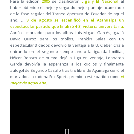
Para la edición
2005
se clasificaron
Liga y El Nacional
al
haber obtenido el mejor y segundo mejor puntaje acumulado
de la fase regular del Torneo Apertura de Ecuador de aquel
año. El
9 de agosto se escenificó en el Atahualpa un
espectacular partido que finalizó 4-3, victoria universitaria.
Abrió el marcador para los albos Luis Miguel Garcés, igualó
David Quiroz para los criollos, Franklin Salas con un
espectacular 3 dedos devolvió la ventaja a la U, Cléber Chalá
entrando en el segundo tiempo anotó la igualdad militar,
Néicer Reasco de nuevo dejó a Liga en ventaja, Leonardo
García devolvía la esperanza a los criollos y finalmente
autogol de Segundo Castillo tras tiro libre de Aguinaga cerró el
marcador. La cadena Fox Sports premió a este partido como
el
mejor de aquel año.