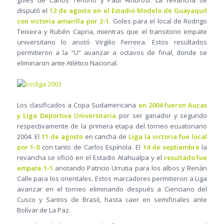
goles de Carlos Tenorio y Paul Ambrosi. La revancha se
disputó el
12 de agosto en el Estadio Modelo de Guayaquil
con victoria amarilla por 2-1.
Goles para el local de Rodrigo
Teixeira y Rubén Capria, mientras que el transitorio empate
universitario lo anotó Virgilio Ferreira. Estos resultados
permitieron a la “U” avanzar a octavos de final, donde se
eliminaron ante Atlético Nacional.
Los clasificados a Copa Sudamericana
en 2004 fueron Aucas
y Liga Deportiva Universitaria
por ser ganador y segundo
respectivamente de la primera etapa del torneo ecuatoriano
2004. El
11 de agosto
en cancha de
Liga la victoria fue local
por 1-0
con tanto de Carlos Espínola. El
14 de septiembre
la
revancha se ofició en el Estadio Atahualpa y el
resultado fue
empate 1-1
anotando Patricio Urrutia para los albos y Renán
Calle para los orientales. Estos marcadores permitieron a Liga
avanzar en el torneo eliminando después a Cienciano del
Cusco y Santos de Brasil, hasta caer en semifinales ante
Bolívar de La Paz.