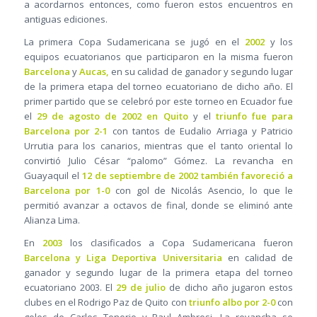
a acordarnos entonces, como fueron estos encuentros en
antiguas ediciones.
La primera Copa Sudamericana se jugó en el
2002
y los
equipos ecuatorianos que participaron en la misma fueron
Barcelona
y
Aucas,
en su calidad de ganador y segundo lugar
de la primera etapa del torneo ecuatoriano de dicho año. El
primer partido que se celebró por este torneo en Ecuador fue
el
29 de agosto de 2002 en Quito
y el
triunfo fue para
Barcelona por 2-1
con tantos de Eudalio Arriaga y Patricio
Urrutia para los canarios, mientras que el tanto oriental lo
convirtió Julio César “palomo” Gómez. La revancha en
Guayaquil el
12 de septiembre de 2002 también favoreció a
Barcelona por 1-0
con gol de Nicolás Asencio, lo que le
permitió avanzar a octavos de final, donde se eliminó ante
Alianza Lima.
En
2003
los clasificados a Copa Sudamericana fueron
Barcelona y Liga Deportiva Universitaria
en calidad de
ganador y segundo lugar de la primera etapa del torneo
ecuatoriano 2003. El
29 de julio
de dicho año jugaron estos
clubes en el Rodrigo Paz de Quito con
triunfo albo por 2-0
con