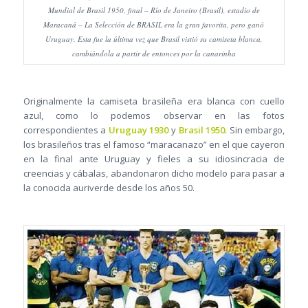
Mundial de Brasil 1950, final – Río de Janeiro (Brasil), estadio de
Maracaná – La Selección de BRASIL era la gran favorita, pero ganó
Uruguay. Esta fue la última vez que Brasil vistió su camiseta blanca,
cambiándola a partir de entonces por la canarinha
Originalmente la camiseta brasileña era blanca con cuello
azul, como lo podemos observar en las fotos
correspondientes a
Uruguay 1930
y
Brasil 1950
. Sin embargo,
los brasileños tras el famoso “maracanazo” en el que cayeron
en la final ante Uruguay y fieles a su idiosincracia de
creencias y cábalas, abandonaron dicho modelo para pasar a
la conocida auriverde desde los años 50.