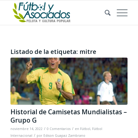
Listado de la etiqueta:
mitre
Historial de Camisetas Mundialistas –
Grupo G
/
/
noviembre 14, 2022
0 Comentarios
en
Fútbol
,
Fútbol
/
Internacional
por
Edison Guapaz Zambrano