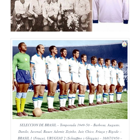
SELECCION DE BRASIL – Temporada 1949-50 – Barbosa, Augusto,
Danilo, Juvenal, Bauer, Ademir, Zizinho, Jair, Chico, Friaça y Bigode –
BRASIL 1 (Friaça), URUGUAY 2 (Schiaffino y Ghiggia) – 16/07/1950 –