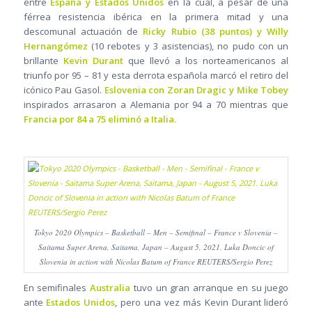
entre
España y Estados Unidos
en la cual, a pesar de una
férrea resistencia ibérica en la primera mitad y una
descomunal actuación de
Ricky Rubio (38 puntos) y Willy
Hernangómez
(10 rebotes y 3 asistencias), no pudo con un
brillante
Kevin Durant
que llevó a los norteamericanos al
triunfo por 95 – 81 y esta derrota española marcó el retiro del
icónico Pau Gasol.
Eslovenia con Zoran Dragic y Mike Tobey
inspirados arrasaron a Alemania por 94 a 70 mientras que
Francia por 84 a 75 eliminó a Italia.
Tokyo 2020 Olympics – Basketball – Men – Semifinal – France v Slovenia –
Saitama Super Arena, Saitama, Japan – August 5, 2021. Luka Doncic of
Slovenia in action with Nicolas Batum of France REUTERS/Sergio Perez
En semifinales
Australia
tuvo un gran arranque en su juego
ante
Estados Unidos
, pero una vez más Kevin Durant lideró