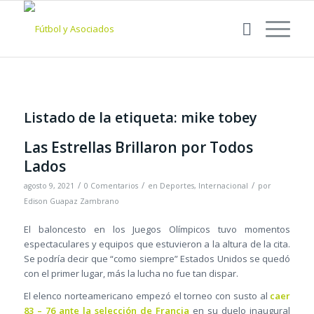
Listado de la etiqueta:
mike tobey
Las Estrellas Brillaron por Todos
Lados
/
/
/
agosto 9, 2021
0 Comentarios
en
Deportes
,
Internacional
por
Edison Guapaz Zambrano
El baloncesto en los Juegos Olímpicos tuvo momentos
espectaculares y equipos que estuvieron a la altura de la cita.
Se podría decir que “como siempre” Estados Unidos se quedó
con el primer lugar, más la lucha no fue tan dispar.
El elenco norteamericano empezó el torneo con susto al
caer
83 – 76 ante la selección de Francia
en su duelo inaugural