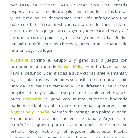
por Fase de Grupos, Evan Fournier tuvo una jornada
espectacular para el elenco galo. Todo el poder de las barras
y las estrellas se desparramó ante Irán infringiendo una
paliza de 120 – 66 con destacada actuación de Damian Lilard.
Francia ganó sus juegos ante Nigeria y República Checa y así
se quedó con el primer lugar de su grupo. Estados Unidos
también triunfó ante los checos y accedieron a cuartos de
final en segundo lugar.
Australia
dominó el Grupo B y ganó sus 3 juegos con
actuación destacada de
Patrick Mills
, en dicha llave Italia se
llevó el segundo lugar gracias a sus victorias ante Alemania y
Nigeria, mientras los alemanes se clasificaron a cuartos como
uno de los mejores terceros y una diferencia de puntos
negativa no muy amplia. La sorpresa se instaló en el Grupo C,
pues
Eslovenia
lo ganó con mucha autoridad haciendo
partidos brillantes ante rivales en teoría superiores como
Argentina y España
, además de infringir una paliza a Japón.
En un duelo interesantísimo entre España y Argentina el
triunfo fue hispánico por 81 – 71 y un duelo aparte entre su
estrella Ricky Rubio y el jugador albiceleste Nicolás
Laprovittola. Los sudamericanos fueron a cuartos de final