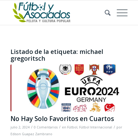
Listado de la etiqueta:
michael
gregoritsch
No Hay Solo Favoritos en Cuartos
/
/
/
julio 2, 2024
0 Comentarios
en
Fútbol
,
Fútbol Internacional
por
Edison Guapaz Zambrano