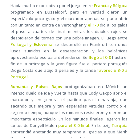
Había mucha expectativa por el juego entre
Francia y Bélgica
programado en Dusseldorf, pero en verdad dieron un
espectáculo poco grato y el marcador apenas se pudo abrir
con un tanto en contra de Vertonghen y
el 1-0
dio a los galos
el paso a cuartos de final, mientras los diablos rojos se
despidieron del torneo con una pobre imagen. El juego entre
Portugal y Eslovenia
se desarrolló en Frankfurt con unos
lusos sumidos en la desesperación y los balcánicos
aprovechando eso para defenderse. Se
llegó al 0-0
hasta el
fin de la prórroga y la gran figura fue el portero portugués
Diogo Costa que atajó 3 penales y la tanda
favoreció 3-0 a
Portugal.
Rumania y Países Bajos
protagonizaban en Múnich un
intenso duelo de ida y vuelta hasta que Cody Gakpo abrió el
marcador y en general el partido para la naranja, que
sacando sus mejore y tan esperadas virtudes controló el
segundo tiempo, aunque los rumanos resistieron y dieron un
importante espectáculo. En los minutos finales llegaron los
tantos de Donyell Malen
para el 3-0 final
. En Leipzig
Turquía
sorprendió anotando muy temprano a gracias a que Merih