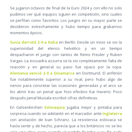
Se jugaron octavos de final de la Euro 2024 y con ello no solo
pudimos ver qué equipos siguen en competición, sino cuales
se perfilan como favoritos. Los juegos en su mayor parte se
decidieron estrechamente y hubo tiempo para grabarnos
momentos épicos.
Suiza derrotó 2-0 a Italia
en Berlín. Desde un inicio se vio la
superioridad del elenco helvético y en un tiempo
despacharon el juego con tantos de Remo Freuler y Ruben
Vargas. La escuadra azzurra se la vio completamente falta de
reacción y en general su paso fue opaco por la copa.
Alemania venció 2-0 a Dinamarca
en Dortmund. El anfitrión
fue notablemente superior a su rival, pero hubo algo de
nervio para concretar las ocasiones generadas y el arco se
les abrió tras un penal que hizo efectivo Kai Havertz. Poco
después Jamal Musiala escribió cifras definitivas.
En Gelsenkirchen
Eslovaquia
jugaba mejor y pintaba para
sorpresa cuando se adelantó en el marcador ante
Inglaterra
con anotación de Ivan Schranz. La resistencia eslovaca se
hacía sentir y de hecho, parecía que a los británicos no se les
caía una idea, pero cuando el partido llegaba a su fin, Jude