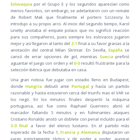
Eslovaquia
por el Grupo E y los segundos aparecían como
menos favoritos, sin embargo, se adelantaron con un remate
de Robert Mak que finalmente el portero Szczesny lo
introdujo a su propio arco. Al inicio del segundo tiempo, Karol
Linetty anotaba el empate polaco que no significó reacción
para sus compañeros, pues siempre los eslovacos jugaron
mejor y así llegaron al tanto del
2-1
final a su favor gracias a la
anotación del central Milan Skriniar. En Sevilla,
España
se
cansó de errar opciones de gol, mientras
Suecia
prefirió
aguantar el juego con orden y el
0-0
resultó frustrante para la
selección ibérica que debutaba en casa.
Una gran noticia fue jugar con estadio lleno en Budapest,
donde
Hungría
debutó ante
Portugal
y hacía un partido
razonable y hasta estuvieron cerca del triunfo mas el VAR se
los negó. En los minutos finales despertó la máquina
portuguesa, así fue como Raphael Guerreiro abrió el
marcador faltando 5 minutos y en fulminantes ataques
Cristiano Ronaldo anotó un doblete con penal incluído para el
3-0 final
a favor del elenco lusitano. En el partido más
esperado de la fecha 1,
Francia y Alemania
disputaron un
juego estrictamente táctico y de poder a poder, aunque