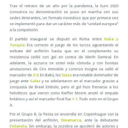
Tras el retraso de un año por la pandemia, la Euro 2020
(conserva su denominación) se puso en marcha con sus
sedes itinerantes, un formato novedoso que por primera vez
se implementó para dar un carácter más de “unidad europea”
a la competición.
El partido inaugural se disputó en Roma entre
Italia y
Turquía.
Era correcto el juego de los turcos aguantando el
embate del anfitrión hasta que en el complemento su
resistencia cedió con gol en contra de Merih Demiral. En
adelante, la azzurra se sintió más cómoda y con bonitas
anotaciones de Ciro Immobile y Lorenzo Insigne se selló el
marcador de
3-0.
En Bakú, los
Suiza
era notable dominador de
juego ante
Gales
y se adelantaron en el marcador gracias a
conquista de Breel Embolo, pero el gol hizo frenarse a los
helvéticos que vieron como Kieffer Moore anotó el empate
británico y así el marcador final fue
1-1
. Todo esto en el Grupo
A.
Por el Grupo B, la fiesta se encendía en Copenhague con la
presentación del anfitrión,
Dinamarca
, ante la debutante
Finlandia
. Sin embargo, la zozobra se apoderó de actores y