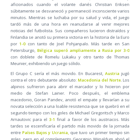
aficionados cuando el volante danés Christian Eriksen
súbitamente se desvaneció y permaneció inconsciente varios
minutos. Mientras se luchaba por su salud y vida, el juego
tardó más de una hora en reanudarse al venir mejores
noticias del futbolista. Sus compañeros lucieron distraídos y
Finlandia se anotó su primera victoria en la historia de la Euro
por
1-0
con tanto de Joel Pohjanpalo. Más tarde en San
Petersburgo,
Bélgica superó ampliamente a Rusia por 3-0
con doblete de Romelu Lukaku y otro tanto de Thomas
Meunier, exhibiendo un juego sólido.
El Grupo C sería el más movido. En Bucarest,
Austria
jugó
contra el otro debutante absoluto:
Macedonia del Norte
. Los
alpinos sufrieron para abrir el marcador y lo hicieron por
medio de Stefan Lainer. Poco después, el emblema
macedonio, Goran Pandev, anotó el empate y llevarían a su
novata selección a una loable resistencia que se quebró en el
segundo tiempo con los goles de Michael Gregoritsch y Marco
Arnautovic para el
3-1
final a favor de los austriacos. Más
tardes se escenificaría el partido más movido de la jornada
entre
Países Bajos y Ucrania,
que tuvo un primer tiempo sin
goles, pero en el complemento Georginio Wijnaldum abrió el