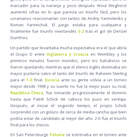
marcador para la naranja y poco después Wout Weghorst
aumentó cifras en lo que parecía un triunfo fácil, pero los
ucranianos reaccionarían con tantos de Andriy Yarmolenko y
Roman Yaremchuk. El juego estaba para cualquiera y
finalmente fue triunfo neerlandés
3-2
tras el gol de Denzel
Dumfries.
Un partido que levantaba mucha expectativa era el que abría
el Grupo D entre
Inglaterra y Croacia
en Wembley y los
primeros minutos fueron movidos, pero los balcánicos se
fueron quedando, mientras que el elenco inglés dominaba sin
mayor puntería salvo el tanto del triunfo de Raheem Sterling
para el
1-0
final.
Escocia
ante su gente volvía a un torneo
mayor desde 1998 y su suerte no fue la mejor pues su rival,
República Checa
, fue tomando progresivamente el dominio
hasta que Patrik Schick de cabeza los puso en ventaja.
Después, al iniciar el segundo tiempo, el propio Schick
sorprendió con un golazo de cerca de media cancha que bien
podría estar de candidato al mejor del año. 2-0 fue el triunfo
final para los checos.
En San Petersburgo
Polonia
se estrenaba en el torneo ante