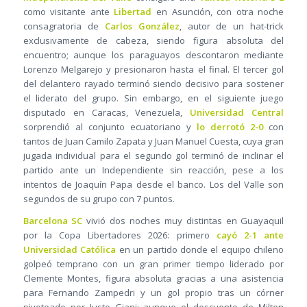
como visitante ante
Libertad
en Asunción, con otra noche
consagratoria de
Carlos González
, autor de un hat-trick
exclusivamente de cabeza, siendo figura absoluta del
encuentro; aunque los paraguayos descontaron mediante
Lorenzo Melgarejo y presionaron hasta el final. El tercer gol
del delantero rayado terminó siendo decisivo para sostener
el liderato del grupo. Sin embargo, en el siguiente juego
disputado en Caracas, Venezuela,
Universidad Central
sorprendió al conjunto ecuatoriano y
lo derrotó 2-0
con
tantos de Juan Camilo Zapata y Juan Manuel Cuesta, cuya gran
jugada individual para el segundo gol terminó de inclinar el
partido ante un Independiente sin reacción, pese a los
intentos de Joaquín Papa desde el banco. Los del Valle son
segundos de su grupo con 7 puntos.
Barcelona SC
vivió dos noches muy distintas en Guayaquil
por la Copa Libertadores 2026: primero
cayó 2-1 ante
Universidad Católica
en un partido donde el equipo chileno
golpeó temprano con un gran primer tiempo liderado por
Clemente Montes, figura absoluta gracias a una asistencia
para Fernando Zampedri y un gol propio tras un córner