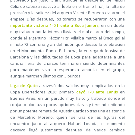
pivoteado por Justo Giani; aunque el descuento de Milton
Céliz de cabeza reactivó al Ídolo en el tramo final, la falta de
precisión y la solidez del arquero Vicente Bernedo evitaron el
empate. Días después, los toreros se recuperaron con una
importante victoria 1-0 frente a Boca Juniors
, en un duelo
muy trabado por la intensa lluvia y el mal estado del campo,
donde el argentino Héctor “Titi” Villalba marcó el único gol al
minuto 72 con una gran definición que desató la celebración
en el Monumental Banco Pichincha; la entrega defensiva de
Barcelona y las dificultades de Boca para adaptarse a una
cancha llena de charcos terminaron siendo determinantes
para mantener viva la esperanza amarilla en el grupo,
aunque marchan últimos con 3 puntos.
Liga de Quito
atravesó dos salidas muy complicadas en la
Copa Libertadores 2026: primero
cayó 1-0 ante Lanús
en
Buenos Aires, en un partido muy físico y trabado donde el
conjunto albo tuvo pocas opciones claras y terminó cediendo
por un potente remate de Agustín Cardozo tras una asistencia
de Marcelino Moreno, quien fue una de las figuras del
encuentro junto al arquero Nahuel Losada; el momento
decisivo llegó justamente después de varios cambios