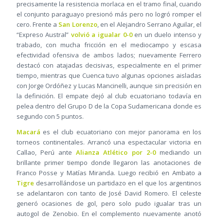
precisamente la resistencia morlaca en el tramo final, cuando
el conjunto paraguayo presionó más pero no logró romper el
cero. Frente a
San Lorenzo
, en el Alejandro Serrano Aguilar, el
“Expreso Austral”
volvió a igualar 0-0
en un duelo intenso y
trabado, con mucha fricción en el mediocampo y escasa
efectividad ofensiva de ambos lados; nuevamente Ferrero
destacó con atajadas decisivas, especialmente en el primer
tiempo, mientras que Cuenca tuvo algunas opciones aisladas
con Jorge Ordóñez y Lucas Mancinelli, aunque sin precisión en
la definición. El empate dejó al club ecuatoriano todavía en
pelea dentro del Grupo D de la Copa Sudamericana donde es
segundo con 5 puntos.
Macará
es el club ecuatoriano con mejor panorama en los
torneos continentales. Arrancó una espectacular victoria en
Callao, Perú ante
Alianza Atlético por 2-0
mediando un
brillante primer tiempo donde llegaron las anotaciones de
Franco Posse y Matías Miranda. Luego recibió en Ambato a
Tigre
desarrollándose un partidazo en el que los argentinos
se adelantaron con tanto de José David Romero. El celeste
generó ocasiones de gol, pero solo pudo igualar tras un
autogol de Zenobio. En el complemento nuevamente anotó