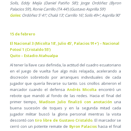
Solís, Eddy Mejía (Daniel Patiño 58’); Jorge Ordóñez (Byron
Palacios 59’), Ronie Carrillo (TA 44’) (Gustavo Asprilla 59’)
Goles:
Ordóñez 5’ 41’; Chalá 13’; Carrillo 16’; Solís 49+’; Asprilla 90’
15 de febrero
El Nacional 3 (Micolta 18’, Julio 45’, Palacios 91+’) – Nacional
Potosí 1 (Cristaldo 55’)
Quito – Estadio Atahualpa
Al tener la llave casi definida, la actitud del cuadro ecuatoriano
en el juego de vuelta fue algo más relajada, acelerando a
discreción sobretodo por arranques individuales de cada
jugador que quería llevarse su tanto. Los criollos abrieron el
marcador cuando el defensa
Andrés Micolta
encontró un
rebote que mandó al fondo de las redes. Hacia el final del
primer tiempo,
Madison Julio finalizó con anotación
una
buena sucesión de toques y en la segunda mitad cada
jugador militar buscó la gloria personal mientras la visita
descontó con
tiro libre de Gustavo Cristaldo
. El marcador se
cerró con un potente remate de
Byron Palacios
hacia el final