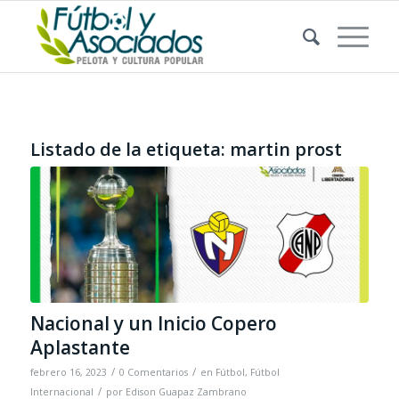
Listado de la etiqueta:
martin prost
Nacional y un Inicio Copero
Aplastante
/
/
febrero 16, 2023
0 Comentarios
en
Fútbol
,
Fútbol
/
Internacional
por
Edison Guapaz Zambrano