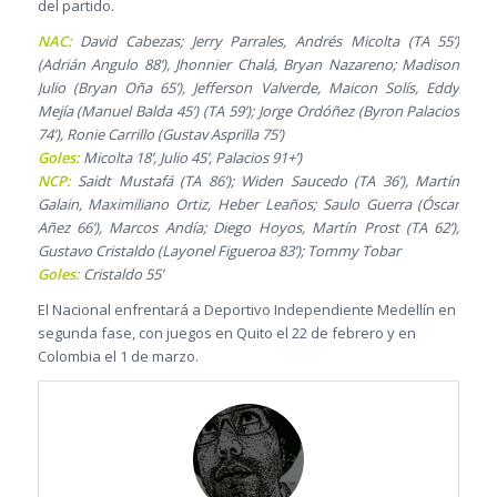
del partido.
NAC:
David Cabezas; Jerry Parrales, Andrés Micolta (TA 55’)
(Adrián Angulo 88’), Jhonnier Chalá, Bryan Nazareno; Madison
Julio (Bryan Oña 65’), Jefferson Valverde, Maicon Solís, Eddy
Mejía (Manuel Balda 45’) (TA 59’); Jorge Ordóñez (Byron Palacios
74’), Ronie Carrillo (Gustav Asprilla 75’)
Goles:
Micolta 18’, Julio 45’, Palacios 91+’)
NCP:
Saidt Mustafá (TA 86’); Widen Saucedo (TA 36’), Martín
Galain, Maximiliano Ortiz, Heber Leaños; Saulo Guerra (Óscar
Añez 66’), Marcos Andía; Diego Hoyos, Martín Prost (TA 62’),
Gustavo Cristaldo (Layonel Figueroa 83’); Tommy Tobar
Goles:
Cristaldo 55’
El Nacional enfrentará a Deportivo Independiente Medellín en
segunda fase, con juegos en Quito el 22 de febrero y en
Colombia el 1 de marzo.