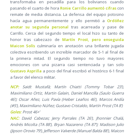
transformaba en pesadilla para los bolivianos cuando
pasando el cuarto de hora
Ronie Carrillo aumentó cifras
con
remate de media distancia. La defensa del equipo potosino
hacía agua permanentemente y ello permitió a
Ordóñez
anotar su segunda personal
tras acarreada y pase de
Carrillo. Cerca del segundo tiempo el local hizo su tanto de
honor tras cabezazo de
Martín Prost, pero enseguida
Maicon Solís
culminaría en anotación una brillante jugada
colectiva escribiendo un increíble marcador de 5-1 al final de
la primera mitad. El segundo tiempo no tuvo mayores
emociones con una pizarra casi sentenciada y tan solo
Gustavo Asprilla
a poco del final escribió el histórico 6-1 final
a favor del elenco militar.
NCP:
Saidt Mustafá; Martín Chiatti (Tommy Tobar 23’),
Maximiliano Ortiz, Martin Galain, Daniel Mancilla (Saulo Guerra
46’); Oscar Añez, Luis Pavía (Heber Leaños 46’), Marcos Andía
(#5’), Maximiliano Núñez; Gustavo Cristaldo, Martín Prost (TA 8’)
Goles:
Prost 46+’
NAC:
David Cabezas; Jerry Parrales (TA 26’), Jhonnier Chalá,
Andrés Micolta (TA 88’), Bryan Nazareno (TA 87’); Madison Julio
(Jipson Orovio 79’), Jefferson Valverde (Manuel Balda 88’), Maicon