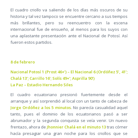
El cuadro criollo va saliendo de los días más oscuros de su
historia y tal vez tampoco se encuentre cercano a sus tiempos
más brillantes, pero su reencuentro con la escena
internacional fue de ensueño, al menos para los suyos con
una aplastante presentación ante el Nacional de Potosí. Así
fueron estos partidos.
8 de febrero
Nacional Potosí 1 (Prost 46+’) – El Nacional 6 (Ordóñez 5’, 41’;
Chalá 13’; Carrillo 16’; Solís 49+’; Asprilla 90’)
La Paz – Estadio Hernando Siles
El cuadro ecuatoriano presionó fuertemente desde el
arranque y así sorprendió al local con un tanto de cabeza de
Jorge Ordóñez a los 5 minutos
. No parecía casualidad aquel
tanto, pues el dominio de los ecuatorianos pasó a ser
abrumador y la segunda conquista se veía venir. Un nuevo
frentazo, ahora de
Jhonnier Chalá en el minuto 13
tras córner
hacía presagiar una gran noche para los criollos que se