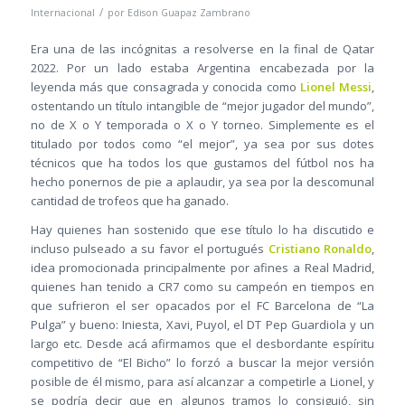
/
Internacional
por
Edison Guapaz Zambrano
Era una de las incógnitas a resolverse en la final de Qatar
2022. Por un lado estaba Argentina encabezada por la
leyenda más que consagrada y conocida como
Lionel Messi
,
ostentando un título intangible de “mejor jugador del mundo”,
no de X o Y temporada o X o Y torneo. Simplemente es el
titulado por todos como “el mejor”, ya sea por sus dotes
técnicos que ha todos los que gustamos del fútbol nos ha
hecho ponernos de pie a aplaudir, ya sea por la descomunal
cantidad de trofeos que ha ganado.
Hay quienes han sostenido que ese título lo ha discutido e
incluso pulseado a su favor el portugués
Cristiano Ronaldo
,
idea promocionada principalmente por afines a Real Madrid,
quienes han tenido a CR7 como su campeón en tiempos en
que sufrieron el ser opacados por el FC Barcelona de “La
Pulga” y bueno: Iniesta, Xavi, Puyol, el DT Pep Guardiola y un
largo etc. Desde acá afirmamos que el desbordante espíritu
competitivo de “El Bicho” lo forzó a buscar la mejor versión
posible de él mismo, para así alcanzar a competirle a Lionel, y
se podría decir que en algunos tramos lo consiguió, sin