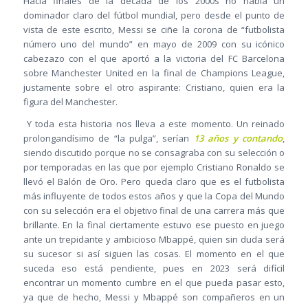
Hacia finales de la década de los 2000s no había un
dominador claro del fútbol mundial, pero desde el punto de
vista de este escrito, Messi se ciñe la corona de “futbolista
número uno del mundo” en mayo de 2009 con su icónico
cabezazo con el que aportó a la victoria del FC Barcelona
sobre Manchester United en la final de Champions League,
justamente sobre el otro aspirante: Cristiano, quien era la
figura del Manchester.
Y toda esta historia nos lleva a este momento. Un reinado
prolongandísimo de “la pulga”, serían
13 años y contando
,
siendo discutido porque no se consagraba con su selección o
por temporadas en las que por ejemplo Cristiano Ronaldo se
llevó el Balón de Oro. Pero queda claro que es el futbolista
más influyente de todos estos años y que la Copa del Mundo
con su selección era el objetivo final de una carrera más que
brillante. En la final ciertamente estuvo ese puesto en juego
ante un trepidante y ambicioso Mbappé, quien sin duda será
su sucesor si así siguen las cosas. El momento en el que
suceda eso está pendiente, pues en 2023 será difícil
encontrar un momento cumbre en el que pueda pasar esto,
ya que de hecho, Messi y Mbappé son compañeros en un