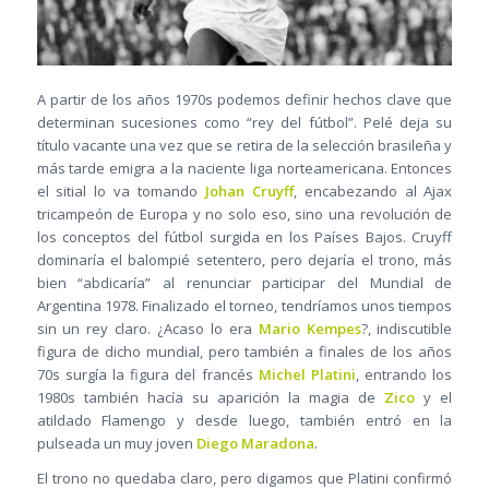
A partir de los años 1970s podemos definir hechos clave que
determinan sucesiones como “rey del fútbol”. Pelé deja su
título vacante una vez que se retira de la selección brasileña y
más tarde emigra a la naciente liga norteamericana. Entonces
el sitial lo va tomando
Johan Cruyff
, encabezando al Ajax
tricampeón de Europa y no solo eso, sino una revolución de
los conceptos del fútbol surgida en los Países Bajos. Cruyff
dominaría el balompié setentero, pero dejaría el trono, más
bien “abdicaría” al renunciar participar del Mundial de
Argentina 1978. Finalizado el torneo, tendríamos unos tiempos
sin un rey claro. ¿Acaso lo era
Mario Kempes
?, indiscutible
figura de dicho mundial, pero también a finales de los años
70s surgía la figura del francés
Michel Platini
, entrando los
1980s también hacía su aparición la magia de
Zico
y el
atildado Flamengo y desde luego, también entró en la
pulseada un muy joven
Diego Maradona
.
El trono no quedaba claro, pero digamos que Platini confirmó