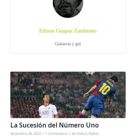
Edison Guapaz Zambrano
Guitarras y gol
La Sucesión del Número Uno
/
/
diciembre 28, 2022
1 Comentario
en
Fútbol
,
Fútbol