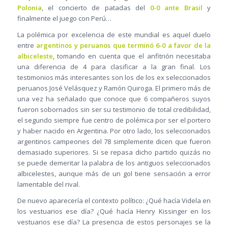
Polonia
, el concierto de patadas del
0-0 ante Brasil
y
finalmente el juego con Perú…
La polémica por excelencia de este mundial es aquel duelo
entre
argentinos y peruanos que terminó 6-0 a favor de la
albiceleste
, tomando en cuenta que el anfitrión necesitaba
una diferencia de 4 para clasificar a la gran final. Los
testimonios más interesantes son los de los ex seleccionados
peruanos José Velásquez y Ramón Quiroga. El primero más de
una vez ha señalado que conoce que 6 compañeros suyos
fueron sobornados sin ser su testimonio de total credibilidad,
el segundo siempre fue centro de polémica por ser el portero
y haber nacido en Argentina. Por otro lado, los seleccionados
argentinos campeones del 78 simplemente dicen que fueron
demasiado superiores. Si se repasa dicho partido quizás no
se puede demeritar la palabra de los antiguos seleccionados
albicelestes, aunque más de un gol tiene sensación a error
lamentable del rival.
De nuevo aparecería el contexto político: ¿Qué hacía Videla en
los vestuarios ese día? ¿Qué hacía Henry Kissinger en los
vestuarios ese día? La presencia de estos personajes se la