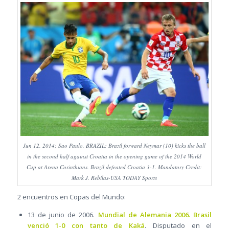
Jun 12, 2014; Sao Paulo, BRAZIL; Brazil forward Neymar (10) kicks the ball
in the second half against Croatia in the opening game of the 2014 World
Cup at Arena Corinthians. Brazil defeated Croatia 3-1. Mandatory Credit:
Mark J. Rebilas-USA TODAY Sports
2 encuentros en Copas del Mundo:
13 de junio de 2006.
Mundial de Alemania 2006. Brasil
venció 1-0 con tanto de Kaká
. Disputado en el