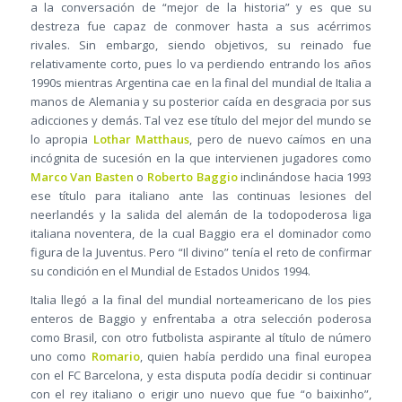
a la conversación de “mejor de la historia” y es que su
destreza fue capaz de conmover hasta a sus acérrimos
rivales. Sin embargo, siendo objetivos, su reinado fue
relativamente corto, pues lo va perdiendo entrando los años
1990s mientras Argentina cae en la final del mundial de Italia a
manos de Alemania y su posterior caída en desgracia por sus
adicciones y demás. Tal vez ese título del mejor del mundo se
lo apropia
Lothar Matthaus
, pero de nuevo caímos en una
incógnita de sucesión en la que intervienen jugadores como
Marco Van Basten
o
Roberto Baggio
inclinándose hacia 1993
ese título para italiano ante las continuas lesiones del
neerlandés y la salida del alemán de la todopoderosa liga
italiana noventera, de la cual Baggio era el dominador como
figura de la Juventus. Pero “Il divino” tenía el reto de confirmar
su condición en el Mundial de Estados Unidos 1994.
Italia llegó a la final del mundial norteamericano de los pies
enteros de Baggio y enfrentaba a otra selección poderosa
como Brasil, con otro futbolista aspirante al título de número
uno como
Romario
, quien había perdido una final europea
con el FC Barcelona, y esta disputa podía decidir si continuar
con el rey italiano o erigir uno nuevo que fue “o baixinho”,