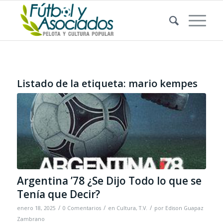
Listado de la etiqueta:
mario kempes
Argentina ’78 ¿Se Dijo Todo lo que se
Tenía que Decir?
/
/
/
enero 18, 2025
0 Comentarios
en
Cultura
,
T.V.
por
Edison Guapaz
Zambrano