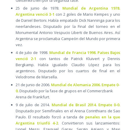
Gelsenkirchen por la segunda fase.
25 de junio de 1978.
Mundial de Argentina 1978.
Argentina venció 3-1
con 2 goles de Mario Kempes y uno
de Daniel Bertoni. Había empatado Dick Nanninga para los
neerlandeses. Disputado por la Final del torneo en el
Monumental Antonio Vespucio Liberti de Buenos Aires. Así
Argentina se proclamaba Campeón del Mundo por primera
vez.
4 de julio de 1998.
Mundial de Francia 1998. Países Bajos
venció 2-1
con tantos de Patrick Kluivert y Dennis
Bergkamp. Había igualado Claudio López para los
argentinos. Disputado por los cuartos de final en el
Velodrome de Marsella.
21 de junio de 2006.
Mundial de Alemania 2006. Empate 0-
0.
Disputado por la fase de grupos en el Commerzbank
Arena de Frankfurt.
9 de julio de 2014.
Mundial de Brasil 2014. Empate 0-0.
Disputado por Semifinales en el Arena Corinthians de Sao
Paulo. El resultado forzó a tanda de
penales en la que
Argentina triunfó 4-2
. Convirtieron sus lanzamientos:
Lionel Messi, Ezequiel Garay, Sergio Agüero y Maxi