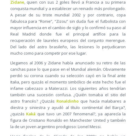
Zidane
, quien con sus 2 goles llevó a Francia a su primera
conquista mundial y a establecer un reinado más prolongado.
A pesar de su triste mundial 2002 y por contrario, copa
fabulosa para “Ronie”, “Zizou” sin duda fue el futbolista con
mayor influencia en el cambio de siglo y lo confirmó su paso al
Real Madrid donde fue el principal artífice para la
recuperación de laureles europeos del conjunto merengue.
Del lado del astro brasileño, las lesiones lo perjudicaron
mucho como para competir por ese lugar.
Llegamos al 2006 y Zidane había anunciado su retiro de las
canchas pase lo que pase en el Mundial alemán. Obviamente
perdió su corona cuando su selección cayó en la final ante
Italia, pero quizás el momento simbólico de este hecho fue el
infame cabezazo a Materazzi. Los siguientes años tendrían
también una sucesión confusa. ¿Quién tomaba el sitio del
astro francés? ¿Quizás
Ronaldinho
que hacía malabares a
diestra y siniestra y ayudó al título continental del Barça?,
¿quizás
Kaká
que tuvo un 2007 fenomenal?, ya aparecía la
figura de Cristiano Ronaldo en Manchester United y también
la de un joven argentino prodigioso: Lionel Messi.