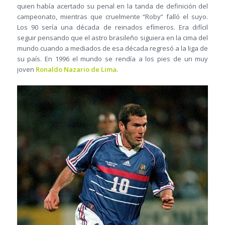
quien había acertado su penal en la tanda de definición del
campeonato, mientras que cruelmente “Roby” falló el suyo.
Los 90 sería una década de reinados efímeros. Era difícil
seguir pensando que el astro brasileño siguiera en la cima del
mundo cuando a mediados de esa década regresó a la liga de
su país. En 1996 el mundo se rendía a los pies de un muy
joven
Ronaldo Nazario de Lima
.