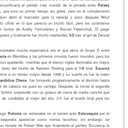
scenificaría el partido más movido de la jornada entre
Países
,
que tuvo un primer tiempo sin goles, pero en el complemento
ldum abrió el marcador para la naranja y poco después Wout
 cifras en lo que parecía un triunfo fácil, pero los ucranianos
on tantos de Andriy Yarmolenko y Roman Yaremchuk. El juego
uiera y finalmente fue triunfo neerlandés
3-2
tras el gol de Denzel
levantaba mucha expectativa era el que abría el Grupo D entre
acia
en Wembley y los primeros minutos fueron movidos, pero los
eron quedando, mientras que el elenco inglés dominaba sin mayor
l tanto del triunfo de Raheem Sterling para el
1-0
final.
Escocia
olvía a un torneo mayor desde 1998 y su suerte no fue la mejor
epública Checa
, fue tomando progresivamente el dominio hasta
k de cabeza los puso en ventaja. Después, al iniciar el segundo
o Schick sorprendió con un golazo de cerca de media cancha que
r de candidato al mejor del año. 2-0 fue el triunfo final para los
urgo
Polonia
se estrenaba en el torneo ante
Eslovaquia
por el
segundos aparecían como menos favoritos, sin embargo, se
 un remate de Robert Mak que finalmente el portero Szczesny lo