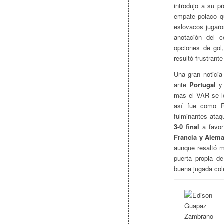
introdujo a su p
empate polaco q
eslovacos jugaron
anotación del c
opciones de gol
resultó frustrant
Una gran noticia
ante
Portugal
y 
mas el VAR se lo
así fue como R
fulminantes ataq
3-0 final
a favor
Francia y Alem
aunque resaltó m
puerta propia d
buena jugada col