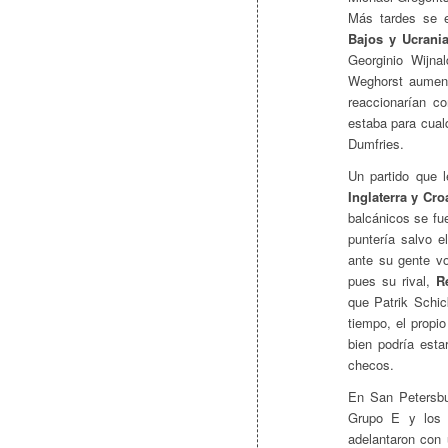
Más tardes se e
Bajos y Ucrania
Georginio Wijna
Weghorst aumentó
reaccionarían c
estaba para cualq
Dumfries.
Un partido que 
Inglaterra y Cro
balcánicos se fu
puntería salvo e
ante su gente v
pues su rival,
R
que Patrik Schic
tiempo, el propi
bien podría esta
checos.
En San Petersb
Grupo E y los 
adelantaron con