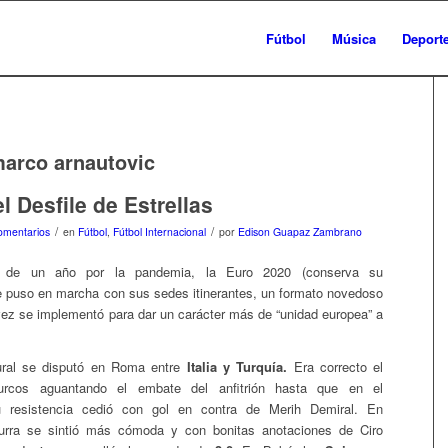
Fútbol
Música
Deport
arco arnautovic
l Desfile de Estrellas
/
/
omentarios
en
Fútbol
,
Fútbol Internacional
por
Edison Guapaz Zambrano
o de un año por la pandemia, la Euro 2020 (conserva su
 puso en marcha con sus sedes itinerantes, un formato novedoso
vez se implementó para dar un carácter más de “unidad europea” a
ural se disputó en Roma entre
Italia y Turquía.
Era correcto el
urcos aguantando el embate del anfitrión hasta que en el
 resistencia cedió con gol en contra de Merih Demiral. En
zurra se sintió más cómoda y con bonitas anotaciones de Ciro