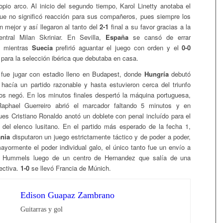
ropio arco. Al inicio del segundo tiempo, Karol Linetty anotaba el
ue no significó reacción para sus compañeros, pues siempre los
 mejor y así llegaron al tanto del
2-1
final a su favor gracias a la
entral Milan Skriniar. En Sevilla,
España
se cansó de errar
, mientras
Suecia
prefirió aguantar el juego con orden y el
0-0
e para la selección ibérica que debutaba en casa.
 fue jugar con estadio lleno en Budapest, donde
Hungría
debutó
hacía un partido razonable y hasta estuvieron cerca del triunfo
s negó. En los minutos finales despertó la máquina portuguesa,
aphael Guerreiro abrió el marcador faltando 5 minutos y en
ues Cristiano Ronaldo anotó un doblete con penal incluído para el
 del elenco lusitano. En el partido más esperado de la fecha 1,
ania
disputaron un juego estrictamente táctico y de poder a poder,
ayormente el poder individual galo, el único tanto fue un envío a
e Hummels luego de un centro de Hernandez que salía de una
ectiva.
1-0
se llevó Francia de Múnich.
Edison Guapaz Zambrano
Guitarras y gol