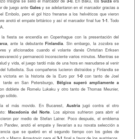
nzo Insigne se selló el marcador de
3-0.
En Bakú, los
Suiza
era
or de juego ante
Gales
y se adelantaron en el marcador gracias a
el Embolo, pero el gol hizo frenarse a los helvéticos que vieron
re anotó el empate británico y así el marcador final fue
1-1
. Todo
 A.
 la fiesta se encendía en Copenhague con la presentación del
arca
, ante la debutante
Finlandia
. Sin embargo, la zozobra se
res y aficionados cuando el volante danés Christian Eriksen
esvaneció y permaneció inconsciente varios minutos. Mientras se
alud y vida, el juego tardó más de una hora en reanudarse al venir
 del futbolista. Sus compañeros lucieron distraídos y Finlandia se
a victoria en la historia de la Euro por
1-0
con tanto de Joel
s tarde en San Petersburgo,
Bélgica superó ampliamente a
n doblete de Romelu Lukaku y otro tanto de Thomas Meunier,
go sólido.
ía el más movido. En Bucarest,
Austria
jugó contra el otro
uto:
Macedonia del Norte
. Los alpinos sufrieron para abrir el
icieron por medio de Stefan Lainer. Poco después, el emblema
n Pandev, anotó el empate y llevarían a su novata selección a
stencia que se quebró en el segundo tiempo con los goles de
sch y Marco Arnautovic para el
3-1
final a favor de los austriacos.