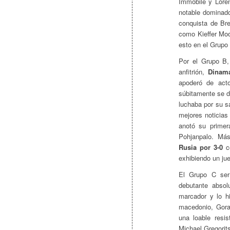
Immobile y Lore
notable dominad
conquista de Bre
como Kieffer Moo
esto en el Grupo
Por el Grupo B,
anfitrión,
Dinam
apoderó de acto
súbitamente se d
luchaba por su s
mejores noticias
anotó su primer
Pohjanpalo. Má
Rusia por 3-0
co
exhibiendo un jue
El Grupo C ser
debutante absol
marcador y lo h
macedonio, Gora
una loable resi
Michael Gregorit