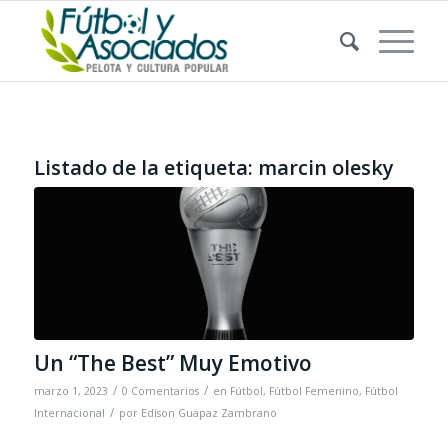
Listado de la etiqueta:
marcin olesky
Un “The Best” Muy Emotivo
/
/
marzo 1, 2023
0 Comentarios
en
Fútbol
,
Fútbol Femenino
,
Fútbol
/
Internacional
por
Edison Guapaz Zambrano