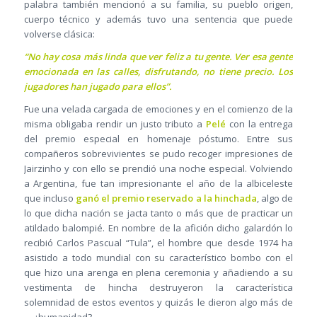
palabra también mencionó a su familia, su pueblo origen,
cuerpo técnico y además tuvo una sentencia que puede
volverse clásica:
“No hay cosa más linda que ver feliz a tu gente. Ver esa gente
emocionada en las calles, disfrutando, no tiene precio. Los
jugadores han jugado para ellos”.
Fue una velada cargada de emociones y en el comienzo de la
misma obligaba rendir un justo tributo a
Pelé
con la entrega
del premio especial en homenaje póstumo. Entre sus
compañeros sobrevivientes se pudo recoger impresiones de
Jairzinho y con ello se prendió una noche especial. Volviendo
a Argentina, fue tan impresionante el año de la albiceleste
que incluso
ganó el premio reservado a la hinchada
, algo de
lo que dicha nación se jacta tanto o más que de practicar un
atildado balompié. En nombre de la afición dicho galardón lo
recibió Carlos Pascual “Tula”, el hombre que desde 1974 ha
asistido a todo mundial con su característico bombo con el
que hizo una arenga en plena ceremonia y añadiendo a su
vestimenta de hincha destruyeron la característica
solemnidad de estos eventos y quizás le dieron algo más de
… ¿humanidad?