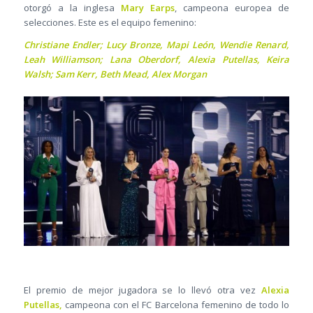
otorgó a la inglesa
Mary Earps
, campeona europea de
selecciones. Este es el equipo femenino:
Christiane Endler; Lucy Bronze, Mapi León, Wendie Renard,
Leah Williamson; Lana Oberdorf, Alexia Putellas, Keira
Walsh; Sam Kerr, Beth Mead, Alex Morgan
El premio de mejor jugadora se lo llevó otra vez
Alexia
Putellas,
campeona con el FC Barcelona femenino de todo lo