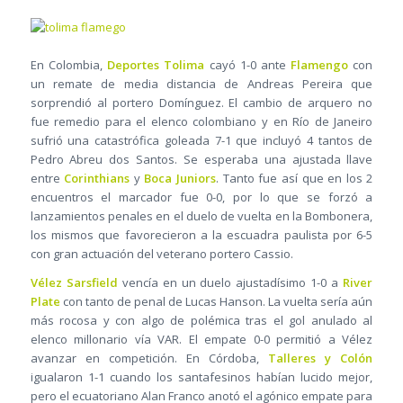
En Colombia,
Deportes Tolima
cayó 1-0 ante
Flamengo
con
un remate de media distancia de Andreas Pereira que
sorprendió al portero Domínguez. El cambio de arquero no
fue remedio para el elenco colombiano y en Río de Janeiro
sufrió una catastrófica goleada 7-1 que incluyó 4 tantos de
Pedro Abreu dos Santos. Se esperaba una ajustada llave
entre
Corinthians
y
Boca Juniors
. Tanto fue así que en los 2
encuentros el marcador fue 0-0, por lo que se forzó a
lanzamientos penales en el duelo de vuelta en la Bombonera,
los mismos que favorecieron a la escuadra paulista por 6-5
con gran actuación del veterano portero Cassio.
Vélez Sarsfield
vencía en un duelo ajustadísimo 1-0 a
River
Plate
con tanto de penal de Lucas Hanson. La vuelta sería aún
más rocosa y con algo de polémica tras el gol anulado al
elenco millonario vía VAR. El empate 0-0 permitió a Vélez
avanzar en competición. En Córdoba,
Talleres y Colón
igualaron 1-1 cuando los santafesinos habían lucido mejor,
pero el ecuatoriano Alan Franco anotó el agónico empate para