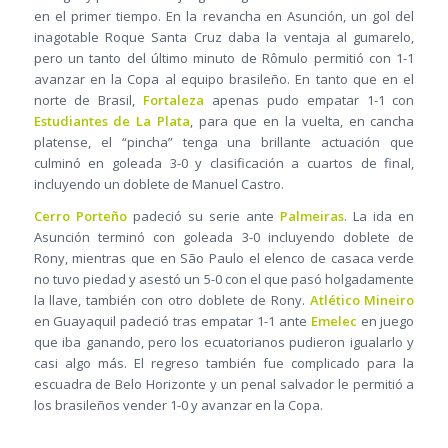
en el primer tiempo. En la revancha en Asunción, un gol del
inagotable Roque Santa Cruz daba la ventaja al gumarelo,
pero un tanto del último minuto de Rômulo permitió con 1-1
avanzar en la Copa al equipo brasileño. En tanto que en el
norte de Brasil,
Fortaleza
apenas pudo empatar 1-1 con
Estudiantes de La Plata
, para que en la vuelta, en cancha
platense, el “pincha” tenga una brillante actuación que
culminó en goleada 3-0 y clasificación a cuartos de final,
incluyendo un doblete de Manuel Castro.
Cerro Porteño
padeció su serie ante
Palmeiras
. La ida en
Asunción terminó con goleada 3-0 incluyendo doblete de
Rony, mientras que en São Paulo el elenco de casaca verde
no tuvo piedad y asestó un 5-0 con el que pasó holgadamente
la llave, también con otro doblete de Rony.
Atlético Mineiro
en Guayaquil padeció tras empatar 1-1 ante
Emelec
en juego
que iba ganando, pero los ecuatorianos pudieron igualarlo y
casi algo más. El regreso también fue complicado para la
escuadra de Belo Horizonte y un penal salvador le permitió a
los brasileños vender 1-0 y avanzar en la Copa.