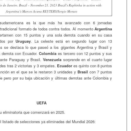
 de Janeiro, Brazil – November 21, 2023 Brazil’s Raphinha in action with
Argentina’s Marcos Acuna REUTERS/Sergio Moraes
a sudamericana es la que más ha avanzado con 6 jornadas
tradicional formato de todos contra todos. Al momento
Argentina
ertamen con 15 puntos y una sola derrota cuando en su casa
idos por
Uruguay
. La celeste está en segundo lugar con 13
as se destaca lo que paseó a los gigantes Argentina y Brasil y
a derrota con Ecuador.
Colombia
es tercero con 12 puntos y sus
 ante Paraguay y Brasil.
Venezuela
sorprende en el cuarto lugar
es tras 2 victorias y 3 empates.
Ecuador
es quinto con 8 puntos
nción en el que se le restaron 3 unidades y
Brasil
con 7 puntos
e pero por su baja ubicación y últimas derrotas ante Colombia y
UEFA
u eliminatoria que comenzará en 2025.
l listado de selecciones ya eliminadas del Mundial 2026: