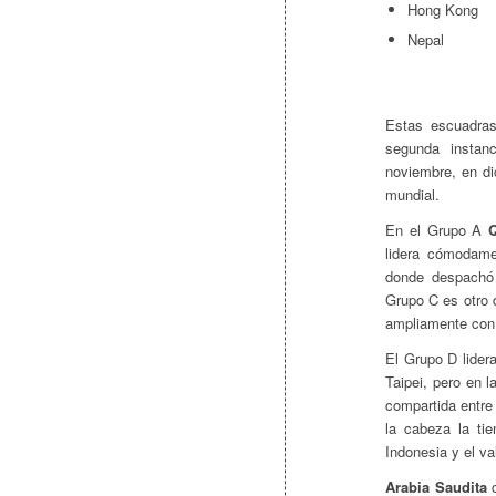
Hong Kong
Nepal
Estas escuadra
segunda instan
noviembre, en di
mundial.
En el Grupo A
Q
lidera cómodame
donde despachó
Grupo C es otro 
ampliamente con 
El Grupo D lider
Taipei, pero en 
compartida entre
la cabeza la ti
Indonesia y el va
Arabia Saudita
c