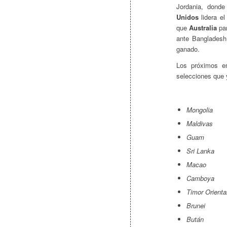
Jordania, dond
Unidos
lidera el
que
Australia
par
ante Bangladesh
ganado.
Los próximos e
selecciones que 
Mongolia
Maldivas
Guam
Sri Lanka
Macao
Camboya
Timor Orienta
Brunei
Bután