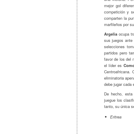
mejor gol difere
competición y s
comparten la pun
marfileños por su
Argelia
ocupa tra
sus juegos ante
selecciones tom
partidos pero ta
favor de los del
el líder es
Como
Centroafricana. 
eliminatoria ape
debe jugar cada 
De hecho, esta
juegue los clasi
tanto, su única s
Eritrea