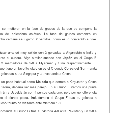
s se metieron en la fase de grupos de la que se compone la
cia del calendario asiático. La fase de grupos comenzó en
cha ventana se jugaron 2 partidos, como es lo convenido a nivel
atar
arrancó muy sólido con 2 goleadas a Afganistán e India y
nte el cuadro. Algo similar sucede con
Japón
en el Grupo B
 2 marcadores de 5-0 a Myanmar y Siria respectivamente. El
que tiene un favorito claro en es el C donde
Corea del Sur
manda
goleadas 5-0 a Singapur y 3-0 visitando a China.
a un poco habitual como
Malasia
que derrotó a Kirguistán y China
la teoría, debería ser más parejo. En el Grupo E vemos una punta
Irán
y Uzbekistán con 4 puntos cada uno, pero por gol diferencia
ene el elenco persa.
Irak
domina el Grupo F tras su goleada a
lioso triunfo de visitante ante Vietnam 1-0.
omanda el Grupo G tras su victoria 4-0 ante Pakistán y un 2-0 a