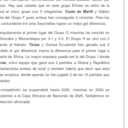
ncia. Hay que señalar que en este grupo Eritrea se retiró de la
erá el único grupo con 5 integrantes.
Costa de Marfil
y Gabón
ta del Grupo F pues ambos han conseguido 2 victorias. Pero los
 contundente 9-0 ante Seychelles logran un mejor gol diferencia.
nquilamente el primer lugar del Grupo G mientras ha vencido en
 Somalia y Mozambique por 3-1 y 2-0. El Grupo H es otro con 2
ando el liderato.
Túnez
y Guinea Ecuatorial han ganado sus 2
mbién el gol diferencia marca la diferencia para el primer lugar a
 norte de África. La mayor sorpresa puede ser la del Grupo I donde
ras
, único equipo que ganó sus 2 partidos a Ghana y República
Ciertamente ambos de local y también habría que decir que esta
nas empieza, donde apenas se han jugado 2 de los 10 partidos que
equipo.
 competición se suspenderá hasta 2025, mientras en 2024 se
ficatorios a la Copa Africana de Naciones de 2025. Señalemos en
elección eliminada.