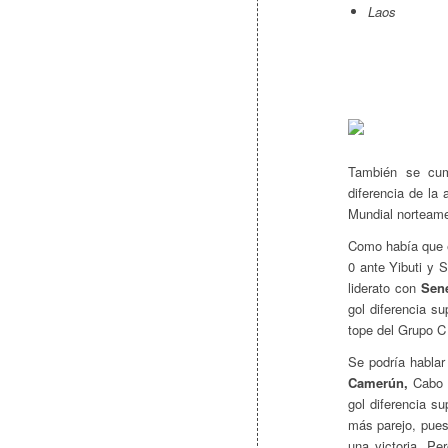
Laos
También se cump
diferencia de la
Mundial norteame
Como había que 
0 ante Yibuti y 
liderato con
Sen
gol diferencia su
tope del Grupo C
Se podría habla
Camerún,
Cabo V
gol diferencia s
más parejo, pue
una victoria. Pe