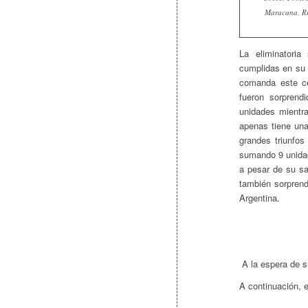
Maracana, Rio
La eliminatori
cumplidas en su 
comanda este c
fueron sorprend
unidades mientr
apenas tiene un
grandes triunfos
sumando 9 unidad
a pesar de su sa
también sorprend
Argentina.
A la espera de s
A continuación, e