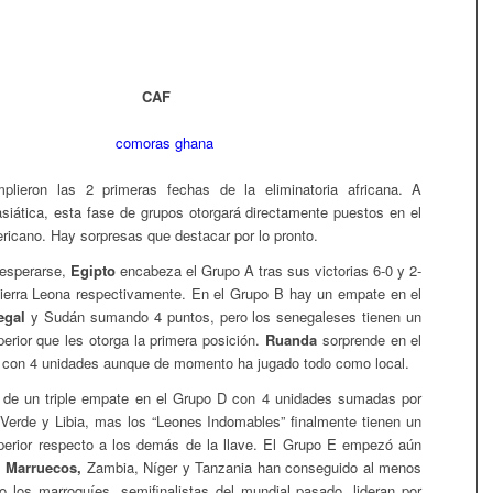
CAF
lieron las 2 primeras fechas de la eliminatoria africana. A
 asiática, esta fase de grupos otorgará directamente puestos en el
ricano. Hay sorpresas que destacar por lo pronto.
esperarse,
Egipto
encabeza el Grupo A tras sus victorias 6-0 y 2-
Sierra Leona respectivamente. En el Grupo B hay un empate en el
egal
y Sudán sumando 4 puntos, pero los senegaleses tienen un
perior que les otorga la primera posición.
Ruanda
sorprende en el
 con 4 unidades aunque de momento ha jugado todo como local.
r de un triple empate en el Grupo D con 4 unidades sumadas por
erde y Libia, mas los “Leones Indomables” finalmente tienen un
uperior respecto a los demás de la llave. El Grupo E empezó aún
s
Marruecos,
Zambia, Níger y Tanzania han conseguido al menos
ro los marroquíes, semifinalistas del mundial pasado, lideran por