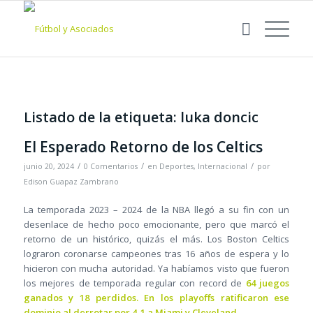
Listado de la etiqueta:
luka doncic
El Esperado Retorno de los Celtics
/
/
/
junio 20, 2024
0 Comentarios
en
Deportes
,
Internacional
por
Edison Guapaz Zambrano
La temporada 2023 – 2024 de la NBA llegó a su fin con un
desenlace de hecho poco emocionante, pero que marcó el
retorno de un histórico, quizás el más. Los Boston Celtics
lograron coronarse campeones tras 16 años de espera y lo
hicieron con mucha autoridad. Ya habíamos visto que fueron
los mejores de temporada regular con record de
64 juegos
ganados y 18 perdidos. En los playoffs ratificaron ese
dominio al derrotar por 4-1 a Miami y Cleveland.