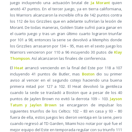
juego incluyendo una actuación brutal de
Ja Morant
quien
anotó 47 puntos. En el tercer juego, ya en tierra californiana,
los Warriors alcanzaron la increíble cifra de 142 puntos contra
los 112 de los Grizzlies que en adelante sufrirían la lesión de
Morant. De todas maneras, Golden State sufrió para ganar en
el cuarto juego y tras un gran último cuarto lograron triunfar
por 101 a 98, entonces la serie se devolvió a Memphis donde
los Grizzlies arrasaron por 134 – 95, mas en el sexto juego los
Warriors vencieron por 110 a 96 incuyendo 30 putos de
Klay
Thompson
. Así alcanzaron las finales de conferencia.
El
Heat
arrancó venciendo en la final del Este por 118 a 107
incluyendo 41 puntos de Butler, mas
Boston
dio su primer
aviso al vencer en el segundo cotejo haciendo una buena
primera mitad por 127 a 102. El Heat devolvió la gentileza
cuando la sede se trasladó a Boston que a pesar de los 40
puntos de Jaylen Brown no evitó la derrota 109 – 103.
Jayson
Tatum y Jaylen Brown
se encargaron de impulsar los
siguientes triunfos de los Celtics: 102 – 83 en casa y 93 – 80
fuera de ella, estos juegos les dieron ventaja en la serie, pero
cuando regresó al TD Garden, Miami hizo notar por qué fue el
mejor equipo del Este en temporada regular con su triunfo 111