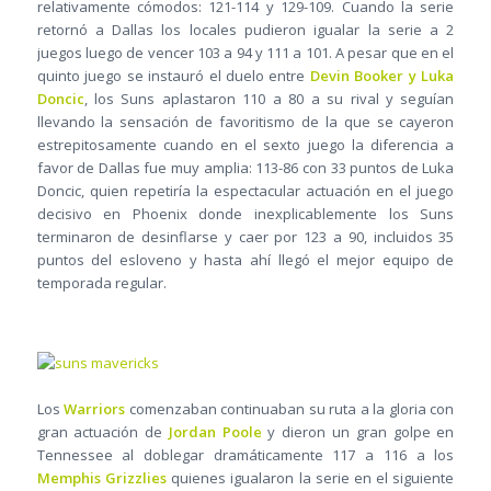
relativamente cómodos: 121-114 y 129-109. Cuando la serie
retornó a Dallas los locales pudieron igualar la serie a 2
juegos luego de vencer 103 a 94 y 111 a 101. A pesar que en el
quinto juego se instauró el duelo entre
Devin Booker y Luka
Doncic
, los Suns aplastaron 110 a 80 a su rival y seguían
llevando la sensación de favoritismo de la que se cayeron
estrepitosamente cuando en el sexto juego la diferencia a
favor de Dallas fue muy amplia: 113-86 con 33 puntos de Luka
Doncic, quien repetiría la espectacular actuación en el juego
decisivo en Phoenix donde inexplicablemente los Suns
terminaron de desinflarse y caer por 123 a 90, incluidos 35
puntos del esloveno y hasta ahí llegó el mejor equipo de
temporada regular.
Los
Warriors
comenzaban continuaban su ruta a la gloria con
gran actuación de
Jordan Poole
y dieron un gran golpe en
Tennessee al doblegar dramáticamente 117 a 116 a los
Memphis Grizzlies
quienes igualaron la serie en el siguiente