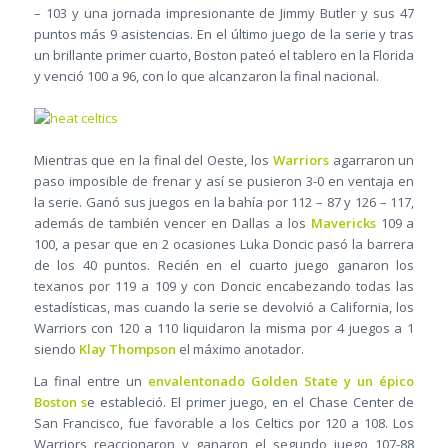
– 103 y una jornada impresionante de Jimmy Butler y sus 47
puntos más 9 asistencias. En el último juego de la serie y tras
un brillante primer cuarto, Boston pateó el tablero en la Florida
y venció 100 a 96, con lo que alcanzaron la final nacional.
Mientras que en la final del Oeste, los
Warriors
agarraron un
paso imposible de frenar y así se pusieron 3-0 en ventaja en
la serie. Ganó sus juegos en la bahía por 112 – 87 y 126 – 117,
además de también vencer en Dallas a los
Mavericks
109 a
100, a pesar que en 2 ocasiones Luka Doncic pasó la barrera
de los 40 puntos. Recién en el cuarto juego ganaron los
texanos por 119 a 109 y con Doncic encabezando todas las
estadísticas, mas cuando la serie se devolvió a California, los
Warriors con 120 a 110 liquidaron la misma por 4 juegos a 1
siendo
Klay Thompson
el máximo anotador.
La final entre un
envalentonado Golden State y un épico
Boston s
e estableció. El primer juego, en el Chase Center de
San Francisco, fue favorable a los Celtics por 120 a 108. Los
Warriors reaccionaron y ganaron el segundo juego 107-88