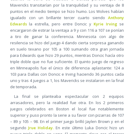
Mavericks transitarían por la tranquilidad y su ventaja de 8
puntos en el medio tiempo se hizo humo. Los Wolves habían
igualado con un brillante tercer cuarto siendo
Anthony
Edwards
la estrella, pero entre Doncic y
Kyrie Irving
se
encargaron de estirar la ventaja a 9 y con 116 a 107 se ponían
a tiro de ganar la conferencia. Minnesota con algo de
resilencia se hizo del juego 4 dando cierta sorpresa ganando
en suelo texano por 105 a 100 sumando otra gran jornada
para Edwards que hizo 29 puntos, mientras Doncic hacía otro
triple doble que no fue suficiente. El quinto juego de regreso
en Minneapolis fue el único de diferencia aplastante: 124 a
103 para Dallas con Doncic e Irving haciendo 36 puntos cada
uno y tras 4 juegos a 1, los Mavericks se instalaron en la final
de temporada.
La final se planteaba espectacular con 2 equipos
arrasadores, pero la realidad fue otra. En los 2 primeros
juegos celebrados en Boston el local fue notablemente
superior y puso pronto la serie a su favor con pizarras de 107
– 89 y 105 – 98. En el primer juego brilló Jaylen Brown y en el
segundo
Jrue Holiday.
En este último Luka Doncic hizo un