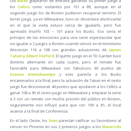
Los
Bucks
golpearon de entrada ganando su primer juego a
los
Celtics
como visitantes por 101 a 89, aunque en el
segundo juego los de Boston pudieron recuperar terreno. El
tercer juego, ya en Milwaukee, tuvo un desenlace electrizante
en el que la visita estuvo cerca de igualarlo, pero fue
apretado triunfo 103 – 101 para los Bucks. Eso sería el
principio de las emociones para una serie espectacular que
vio igualar a 2 juegos a Boston cuando venció en el mismísimo
Wisconsin 116 a 108 con grandes actuaciones de
Jayson
Tatum y Albert Horford
. El quinto juego en el TD Garden tuvo
dominio alternante en cada cuarto, pero el remate fue
favorable para Milwaukee con fabulosos 40 puntos de
Giannis Antetokoumpo
y esto parecía a los Bucks
encaminarlos a la final, pero la actuación de Tatum en el sexto
juego fue descomunal. 46 puntos que ayudaron a los Celtics a
ganar 108 a 95 el sexto juego en Milwaukee y empatar la serie
a 3 con un remate con mucha presión del público en Boston,
seguramente eso influyó para que con 109 a 81, el local
avance a la final de Conferencia.
En el lado Oeste, los
Suns
parecían ratificar su favoritismo al
vencer en Phoenix en sus 2 primeros juegos a los
Mavericks