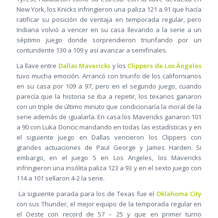
New York, los Knicks infringieron una paliza 121 a 91 que hacía
ratificar su posición de ventaja en temporada regular, pero
Indiana volvió a vencer en su casa llevando a la serie a un
séptimo juego donde sorprendieron triunfando por un
contundente 130 a 109 y así avanzar a semifinales.
La llave entre
Dallas Mavericks
y los
Clippers de Los Ángeles
tuvo mucha emoción. Arrancó con triunfo de los californianos
en su casa por 109 a 97, pero en el segundo juego, cuando
parecía que la historia se iba a repetir, los texanos ganaron
con un triple de último minuto que condicionaría la moral de la
serie además de igualarla. En casa los Mavericks ganaron 101
a 90 con Luka Doncic mandando en todas las estadísticas y en
el siguiente juego en Dallas vencieron los Clippers con
grandes actuaciones de Paul George y James Harden. Si
embargo, en el juego 5 en Los Angeles, los Mavericks
infringieron una insólita paliza 123 a 93 y en el sexto juego con
114 a 101 sellaron 4-2 la serie.
La siguiente parada para los de Texas fue el
Oklahoma City
con sus Thunder, el mejor equipo de la temporada regular en
el Oeste con record de 57 – 25 y que en primer turno