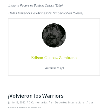
Indiana Pacers vs Boston Celtics (Este)
Dallas Mavericks vs Minnesota Timberwolves (Oeste)
Edison Guapaz Zambrano
Guitarras y gol
¡Volvieron los Warriors!
/
/
/
junio 19, 2022
0 Comentarios
en
Deportes
,
Internacional
por
Edison Guapaz Zambrano