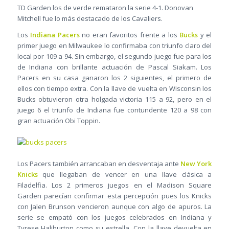
TD Garden los de verde remataron la serie 4-1. Donovan
Mitchell fue lo más destacado de los Cavaliers.
Los
Indiana Pacers
no eran favoritos frente a los
Bucks
y el
primer juego en Milwaukee lo confirmaba con triunfo claro del
local por 109 a 94. Sin embargo, el segundo juego fue para los
de Indiana con brillante actuación de Pascal Siakam. Los
Pacers en su casa ganaron los 2 siguientes, el primero de
ellos con tiempo extra. Con la llave de vuelta en Wisconsin los
Bucks obtuvieron otra holgada victoria 115 a 92, pero en el
juego 6 el triunfo de Indiana fue contundente 120 a 98 con
gran actuación Obi Toppin.
Los Pacers también arrancaban en desventaja ante
New York
Knicks
que llegaban de vencer en una llave clásica a
Filadelfia. Los 2 primeros juegos en el Madison Square
Garden parecían confirmar esta percepción pues los Knicks
con Jalen Brunson vencieron aunque con algo de apuros. La
serie se empató con los juegos celebrados en Indiana y
Tyrese Haliburton como su estrella. Con la llave devuelta en