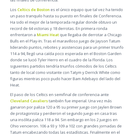
Los
Celtics de Boston
es el único equipo que tal vez ha tenido
un paso tranquilo hasta su puesto en finales de Conferencia.
Ha sido el mejor de la temporada regular donde obtuvo un
record de 64 victorias y 18 derrotas. En primera ronda
enfrentaron a
Miami Heat
que llegaba de derrotar a Chicago
Bulls en el Play-In. Tras el maravilloso juego de Jayson Tatum
liderando puntos, rebotes y asistencias para un primer triunfo
114 a 94, llegó una caída poco esperada en el Boston Garden
donde se lució Tyler Herro en el cuadro de la Florida. Los
siguientes partidos tendría triunfos cómodos de los Celtics
tanto de local como visitante con Tatym y Derrick White como
figuras mientras poco pudo hacer Bam Adebayo del lado del
Heat.
El paso de los Celtics en semifinal de conferencia ante
Cleveland Cavaliers
también fue imperial. Una vez más
ganaron por paliza 120 a 95 su primer juego con Jaylen Brown
de protagonista y perdieron el segundo juego en casa tras
una insólita paliza 118 a 94. Sin embargo en los 2 juegos en
Ohio vencieron. 106 a 93 y 109 a 102 con grandes jornadas de
Tatum encabezando todas las estadísticas. Finalmente en el