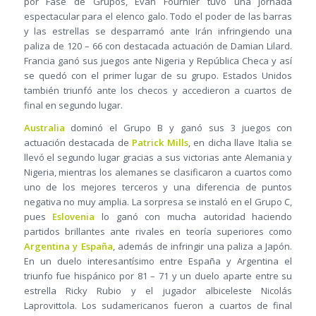
por Fase de Grupos, Evan Fournier tuvo una jornada
espectacular para el elenco galo. Todo el poder de las barras
y las estrellas se desparramó ante Irán infringiendo una
paliza de 120 – 66 con destacada actuación de Damian Lilard.
Francia ganó sus juegos ante Nigeria y República Checa y así
se quedó con el primer lugar de su grupo. Estados Unidos
también triunfó ante los checos y accedieron a cuartos de
final en segundo lugar.
Australia
dominó el Grupo B y ganó sus 3 juegos con
actuación destacada de
Patrick Mills
, en dicha llave Italia se
llevó el segundo lugar gracias a sus victorias ante Alemania y
Nigeria, mientras los alemanes se clasificaron a cuartos como
uno de los mejores terceros y una diferencia de puntos
negativa no muy amplia. La sorpresa se instaló en el Grupo C,
pues
Eslovenia
lo ganó con mucha autoridad haciendo
partidos brillantes ante rivales en teoría superiores como
Argentina y España
, además de infringir una paliza a Japón.
En un duelo interesantísimo entre España y Argentina el
triunfo fue hispánico por 81 – 71 y un duelo aparte entre su
estrella Ricky Rubio y el jugador albiceleste Nicolás
Laprovittola. Los sudamericanos fueron a cuartos de final