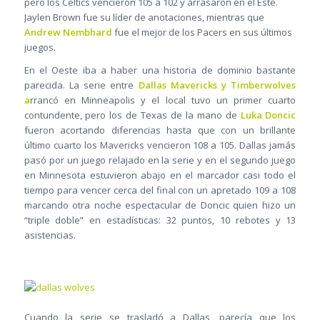
pero los Celtics vencieron 105 a 102 y arrasaron en el Este.
Jaylen Brown fue su líder de anotaciones, mientras que
Andrew Nembhard
fue el mejor de los Pacers en sus últimos
juegos.
En el Oeste iba a haber una historia de dominio bastante
parecida. La serie entre
Dallas Mavericks y Timberwolves
a
rrancó en Minneapolis y el local tuvo un primer cuarto
contundente, pero los de Texas de la mano de
Luka Doncic
fueron acortando diferencias hasta que con un brillante
último cuarto los Mavericks vencieron 108 a 105. Dallas jamás
pasó por un juego relajado en la serie y en el segundo juego
en Minnesota estuvieron abajo en el marcador casi todo el
tiempo para vencer cerca del final con un apretado 109 a 108
marcando otra noche espectacular de Doncic quien hizo un
“triple doble” en estadísticas: 32 puntos, 10 rebotes y 13
asistencias.
Cuando la serie se trasladó a Dallas, parecía que los