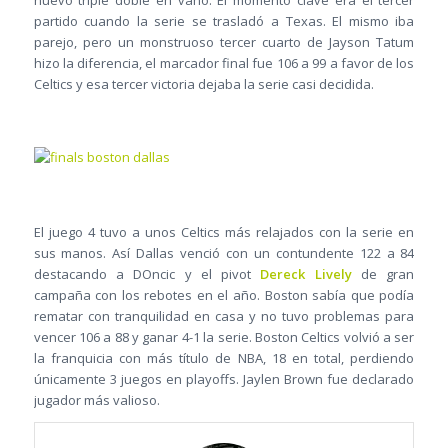
nuevo triple doble en vano. El momento clave era el tercer
partido cuando la serie se trasladó a Texas. El mismo iba
parejo, pero un monstruoso tercer cuarto de Jayson Tatum
hizo la diferencia, el marcador final fue 106 a 99 a favor de los
Celtics y esa tercer victoria dejaba la serie casi decidida.
El juego 4 tuvo a unos Celtics más relajados con la serie en
sus manos. Así Dallas venció con un contundente 122 a 84
destacando a DOncic y el pivot
Dereck Lively
de gran
campaña con los rebotes en el año. Boston sabía que podía
rematar con tranquilidad en casa y no tuvo problemas para
vencer 106 a 88 y ganar 4-1 la serie. Boston Celtics volvió a ser
la franquicia con más título de NBA, 18 en total, perdiendo
únicamente 3 juegos en playoffs. Jaylen Brown fue declarado
jugador más valioso.