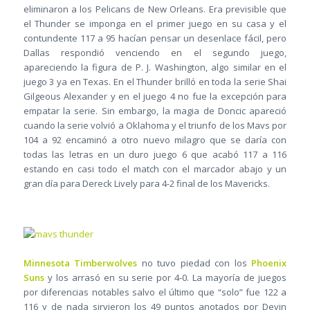
eliminaron a los Pelicans de New Orleans. Era previsible que
el Thunder se imponga en el primer juego en su casa y el
contundente 117 a 95 hacían pensar un desenlace fácil, pero
Dallas respondió venciendo en el segundo juego,
apareciendo la figura de P. J. Washington, algo similar en el
juego 3 ya en Texas. En el Thunder brilló en toda la serie Shai
Gilgeous Alexander y en el juego 4 no fue la excepción para
empatar la serie. Sin embargo, la magia de Doncic apareció
cuando la serie volvió a Oklahoma y el triunfo de los Mavs por
104 a 92 encaminó a otro nuevo milagro que se daría con
todas las letras en un duro juego 6 que acabó 117 a 116
estando en casi todo el match con el marcador abajo y un
gran día para Dereck Lively para 4-2 final de los Mavericks.
Minnesota Timberwolves
no tuvo piedad con los
Phoenix
Suns
y los arrasó en su serie por 4-0. La mayoría de juegos
por diferencias notables salvo el último que “solo” fue 122 a
116 y de nada sirvieron los 49 puntos anotados por Devin