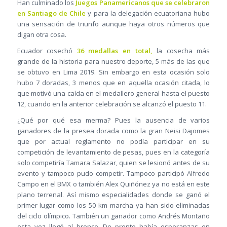
Han culminado los
Juegos Panamericanos que se celebraron
en Santiago de Chile
y para la delegación ecuatoriana hubo
una sensación de triunfo aunque haya otros números que
digan otra cosa.
Ecuador cosechó
36 medallas en total,
la cosecha más
grande de la historia para nuestro deporte, 5 más de las que
se obtuvo en Lima 2019. Sin embargo en esta ocasión solo
hubo 7 doradas, 3 menos que en aquella ocasión citada, lo
que motivó una caída en el medallero general hasta el puesto
12, cuando en la anterior celebración se alcanzó el puesto 11.
¿Qué por qué esa merma? Pues la ausencia de varios
ganadores de la presea dorada como la gran Neisi Dajomes
que por actual reglamento no podía participar en su
competición de levantamiento de pesas, pues en la categoría
solo competiría Tamara Salazar, quien se lesionó antes de su
evento y tampoco pudo competir. Tampoco participó Alfredo
Campo en el BMX o también Alex Quiñónez ya no está en este
plano terrenal. Así mismo especialidades donde se ganó el
primer lugar como los 50 km marcha ya han sido eliminadas
del ciclo olímpico. También un ganador como Andrés Montaño
esta vez llegó al bronce. De pronto había esperanzas en