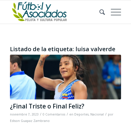
Listado de la etiqueta:
luisa valverde
¿Final Triste o Final Feliz?
/
/
/
noviembre 7, 2023
0 Comentarios
en
Deportes
,
Nacional
por
Edison Guapaz Zambrano