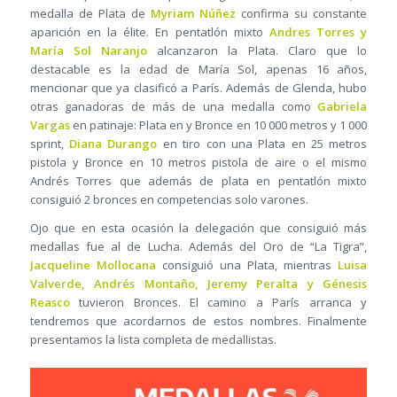
medalla de Plata de
Myriam Núñez
confirma su constante
aparición en la élite. En pentatlón mixto
Andres Torres y
María Sol Naranjo
alcanzaron la Plata. Claro que lo
destacable es la edad de María Sol, apenas 16 años,
mencionar que ya clasificó a París. Además de Glenda, hubo
otras ganadoras de más de una medalla como
Gabriela
Vargas
en patinaje: Plata en y Bronce en 10 000 metros y 1 000
sprint,
Diana Durango
en tiro con una Plata en 25 metros
pistola y Bronce en 10 metros pistola de aire o el mismo
Andrés Torres que además de plata en pentatlón mixto
consiguió 2 bronces en competencias solo varones.
Ojo que en esta ocasión la delegación que consiguió más
medallas fue al de Lucha. Además del Oro de “La Tigra”,
Jacqueline Mollocana
consiguió una Plata, mientras
Luisa
Valverde, Andrés Montaño, Jeremy Peralta y Génesis
Reasco
tuvieron Bronces. El camino a París arranca y
tendremos que acordarnos de estos nombres. Finalmente
presentamos la lista completa de medallistas.