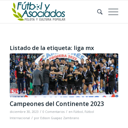
Listado de la etiqueta:
liga mx
Campeones del Continente 2023
/
/
diciembre 30, 2023
0 Comentarios
en
Fútbol
,
Fútbol
/
Internacional
por
Edison Guapaz Zambrano