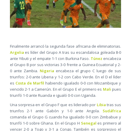
Finalmente arrancó la segunda fase africana de eliminatorias.
Argelia
es líder del Grupo A tras su escandalosa goleada 8-0
ante Yibuti y el empate 1-1 con Burkina Faso.
Túnez
encabeza
el Grupo B por sus victorias 3-0 frente a Guinea Ecuatorial y 2-
0 ante Zambia.
Nigeria
encabeza el grupo C luego de sus
triunfos: 2-0 ante Liberia y 1-2 con Cabo Verde. En el D el líder
es
Costa de Marfil
habiendo igualado 0-0 con Mozambique y
vencido 2-1 a Camerún. En el Grupo E el primero es
Mali
pues
triunfó 1-0 ante Ruanda e igualó 0-0 con Uganda.
Una sorpresa en el Grupo F que es liderado por
Libia
tras sus
triunfos 2-1 ante Gabón y 1-0 ante Angola.
Sudáfrica
comanda el Grupo G cuando ha igualado 0-0 con Zimbabue y
triunfó 1-0 sobre Ghana. En el Grupo H
Senegal
es primero al
vencer 2-0 a Togo y 3-1 a Congo. También es sorpresivo el