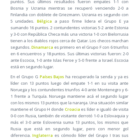
puntos. Sus últimos resultados fueron empates 1-1 con
Bosnia y Ucrania mientras se recuperó venciendo 2-0 a
Finlandia con doblete de Griezmann. Ucrania es segundo con
5 unidades.
Bélgica
a paso firme lidera el Grupo E ya
sumando 16 puntos. 2 contundentes victorias 5-2 ante Estonia
y 3-0 con República Checa más una victoria 1-0 con Bielorrusia
tienen a los diablos rojos cerca de Qatar. Los checos marchan
segundos.
Dinamarca
es primero en el Grupo F con 6 triunfos
en 6 encuentros y 18 puntos. Sus últimas victorias fueron: 2-0
ante Escocia, 1-0 ante Islas Feroe y 5-0 frente a Israel. Escocia
está en segundo lugar.
En el Grupo G
Países Bajos
ha recuperado la senda y ya es
líder con 13 puntos luego del empate 1-1 en su visita ante
Noruega y los contundentes triunfos 4-0 ante Montenegro y 6-
1 frente a Turquía. Noruega mantiene acá el segundo lugar
con los mismos 13 puntos que la naranja. Una situación similar
mantiene el Grupo H donde
Croacia
es líder e igualó de visita
0-0 con Rusia, también de visitante derrotó 1-0 a Eslovaquia y
más el 3-0 ante Eslovenia suma 13 puntos, los mismos que
Rusia que está en segundo lugar, pero con menor gol
diferencia.
Inglaterra
es cómodo líder del Grupo I tras sus