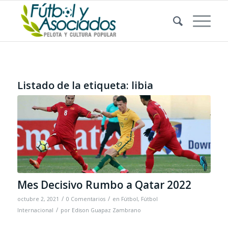
Listado de la etiqueta:
libia
Mes Decisivo Rumbo a Qatar 2022
/
/
octubre 2, 2021
0 Comentarios
en
Fútbol
,
Fútbol
/
Internacional
por
Edison Guapaz Zambrano