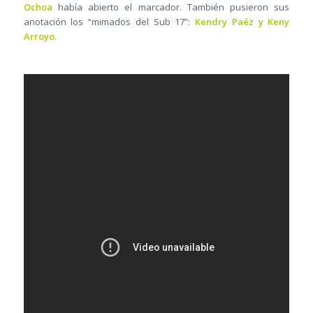
Ochoa
había abierto el marcador. También pusieron sus
anotación los “mimados del Sub 17”:
Kendry Paéz y Keny
Arroyo.