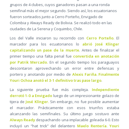
grupos de 4 clubes, cuyos ganadores pasan a una ronda
semifinal más el mejor segundo. Siendo así, los ecuatorianos
fueron sorteados junto a Cerro Porteño, Envigado de
Colombia y Always Ready de Bolivia. Se realizó todo en las
ciudades de La Serena y Coquimbo, Chile.
Los del Valle iniciaron su recorrido con
Cerro Porteño
. El
marcador para los ecuatorianos lo
abrió José Klínger
capitalizando un pase de la muerte
. Antes de finalizar el
primer tiempo una falta penal fue
convertida en anotación
por Patrik Mercado.
En el segundo tiempo los paraguayos
descontaron aprovechando un error entre defensas y
portero y anotando por medio de
Alexis Fariña. Finalmente
Youri Ochoa anotó el 3-1 definitivo tras pase largo
.
La siguiente prueba fue más compleja.
Independiente
derrotó 1-0 a Envigado
luego de un impresionante golazo de
tijera de
José Klínger.
Sin embargo, no fue posible aumentar
el marcador. Prácticamente con esos triunfos estaba
alcanzando las semifinales. Su último juego sostuvo ante
Always Ready
despachando una implacable goleada 6-0. Esto
incluyó un “hat trick” del delantero
Maelo Rentería. Youri