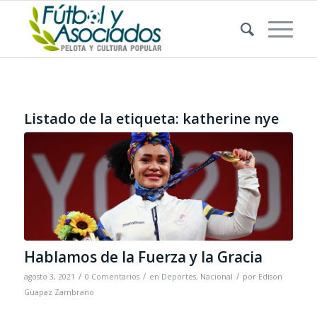
Listado de la etiqueta:
katherine nye
Hablamos de la Fuerza y la Gracia
/
/
/
agosto 3, 2021
0 Comentarios
en
Deportes
,
Nacional
por
Edison
Guapaz Zambrano