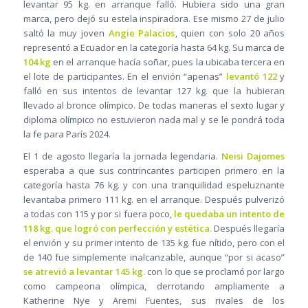
levantar 95 kg. en arranque falló. Hubiera sido una gran
marca, pero dejó su estela inspiradora. Ese mismo 27 de julio
saltó la muy joven
Angie Palacios
, quien con solo 20 años
representó a Ecuador en la categoría hasta 64 kg. Su marca de
104 kg
en el arranque hacía soñar, pues la ubicaba tercera en
el lote de participantes. En el envión “apenas”
levantó 122
y
falló en sus intentos de levantar 127 kg. que la hubieran
llevado al bronce olímpico. De todas maneras el sexto lugar y
diploma olímpico no estuvieron nada mal y se le pondrá toda
la fe para París 2024.
El 1 de agosto llegaría la jornada legendaria.
Neisi Dajomes
esperaba a que sus contrincantes participen primero en la
categoría hasta 76 kg. y con una tranquilidad espeluznante
levantaba primero 111 kg. en el arranque. Después pulverizó
a todas con 115 y por si fuera poco,
le quedaba un intento de
118 kg. que logró con perfección y estética.
Después llegaría
el envión y su primer intento de 135 kg. fue nítido, pero con el
de 140 fue simplemente inalcanzable, aunque “por si acaso”
se atrevió a levantar 145 kg.
con lo que se proclamó por largo
como campeona olímpica, derrotando ampliamente a
Katherine Nye y Aremi Fuentes, sus rivales de los