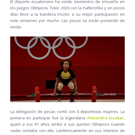
El deporte ecuatoriano ha vivido momentos de ensueño en
los Juegos Olímpicos Tokio 2020 con la halterofilia y en pocos
días llevó a la bandera tricolor a su mejor participación en
este certamen por mucho. Las pesas se están poniendo de
moda.
La delegación de pesas contó con 4 deportistas mujeres. La
primera en participar fue la legendaria
Alexandra Escobar
,
quien a sus 41 años arribó a sus quintos Olímpicos cuando
nadie contaba con ello. Lastimosamente en sus intentos de