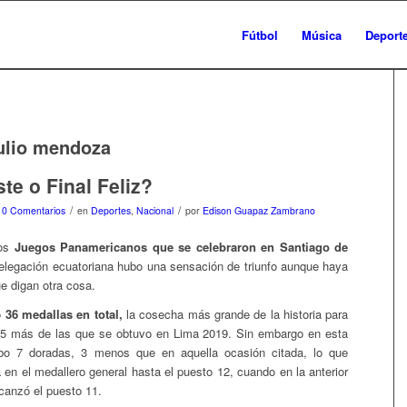
Fútbol
Música
Deport
ulio mendoza
ste o Final Feliz?
/
/
0 Comentarios
en
Deportes
,
Nacional
por
Edison Guapaz Zambrano
los
Juegos Panamericanos que se celebraron en Santiago de
elegación ecuatoriana hubo una sensación de triunfo aunque haya
e digan otra cosa.
ó
36 medallas en total,
la cosecha más grande de la historia para
, 5 más de las que se obtuvo en Lima 2019. Sin embargo en esta
bo 7 doradas, 3 menos que en aquella ocasión citada, lo que
 en el medallero general hasta el puesto 12, cuando en la anterior
lcanzó el puesto 11.