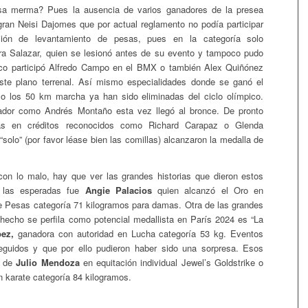
a merma? Pues la ausencia de varios ganadores de la presea
ran Neisi Dajomes que por actual reglamento no podía participar
ión de levantamiento de pesas, pues en la categoría solo
ra Salazar, quien se lesionó antes de su evento y tampoco pudo
co participó Alfredo Campo en el BMX o también Alex Quiñónez
ste plano terrenal. Así mismo especialidades donde se ganó el
mo los 50 km marcha ya han sido eliminadas del ciclo olímpico.
dor como Andrés Montaño esta vez llegó al bronce. De pronto
as en créditos reconocidos como Richard Carapaz o Glenda
solo” (por favor léase bien las comillas) alcanzaron la medalla de
on lo malo, hay que ver las grandes historias que dieron estos
 las esperadas fue
Angie Palacios
quien alcanzó el Oro en
 Pesas categoría 71 kilogramos para damas. Otra de las grandes
 hecho se perfila como potencial medallista en París 2024 es “La
ez,
ganadora con autoridad en Lucha categoría 53 kg. Eventos
eguidos y que por ello pudieron haber sido una sorpresa. Esos
s de
Julio Mendoza
en equitación individual Jewel’s Goldstrike o
 karate categoría 84 kilogramos.