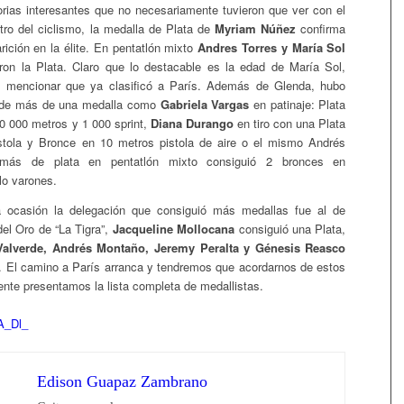
orias interesantes que no necesariamente tuvieron que ver con el
ntro del ciclismo, la medalla de Plata de
Myriam Núñez
confirma
rición en la élite. En pentatlón mixto
Andres Torres y María Sol
on la Plata. Claro que lo destacable es la edad de María Sol,
 mencionar que ya clasificó a París. Además de Glenda, hubo
 de más de una medalla como
Gabriela Vargas
en patinaje: Plata
0 000 metros y 1 000 sprint,
Diana Durango
en tiro con una Plata
stola y Bronce en 10 metros pistola de aire o el mismo Andrés
más de plata en pentatlón mixto consiguió 2 bronces en
lo varones.
 ocasión la delegación que consiguió más medallas fue al de
l Oro de “La Tigra”,
Jacqueline Mollocana
consiguió una Plata,
Valverde, Andrés Montaño, Jeremy Peralta y Génesis Reasco
. El camino a París arranca y tendremos que acordarnos de estos
nte presentamos la lista completa de medallistas.
Edison Guapaz Zambrano