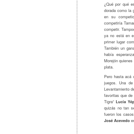
¿Qué por qué es
dorada como la g
en su competic
competiría Tama
competir. Tampo
ya no está en e
primer lugar co
También un gana
había esperanz
Morejón quienes “
plata.
Pero hasta acá c
juegos. Una de
Levantamiento de
favoritas que de
Tigra”
Lucía Yép
quizás no tan s
fueron los caso
José Acevedo
en