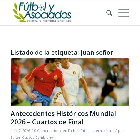
Listado de la etiqueta:
juan señor
Antecedentes Históricos Mundial
2026 – Cuartos de Final
/
/
/
julio 7, 2026
0 Comentarios
en
Fútbol
,
Fútbol Internacional
por
Edison Guapaz Zambrano