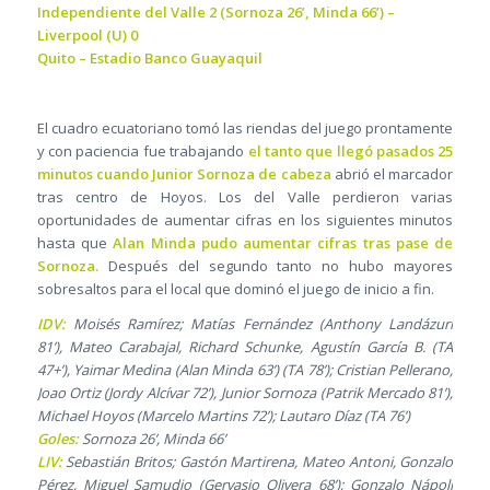
Independiente del Valle 2 (Sornoza 26’, Minda 66’) –
Liverpool (U) 0
Quito – Estadio Banco Guayaquil
El cuadro ecuatoriano tomó las riendas del juego prontamente
y con paciencia fue trabajando
el tanto que llegó pasados 25
minutos cuando Junior Sornoza de cabeza
abrió el marcador
tras centro de Hoyos. Los del Valle perdieron varias
oportunidades de aumentar cifras en los siguientes minutos
hasta que
Alan Minda pudo aumentar cifras tras pase de
Sornoza.
Después del segundo tanto no hubo mayores
sobresaltos para el local que dominó el juego de inicio a fin.
IDV:
Moisés Ramírez; Matías Fernández (Anthony Landázuri
81’), Mateo Carabajal, Richard Schunke, Agustín García B. (TA
47+’), Yaimar Medina (Alan Minda 63’) (TA 78’); Cristian Pellerano,
Joao Ortiz (Jordy Alcívar 72’), Junior Sornoza (Patrik Mercado 81’),
Michael Hoyos (Marcelo Martins 72’); Lautaro Díaz (TA 76’)
Goles:
Sornoza 26’, Minda 66’
LIV:
Sebastián Britos; Gastón Martirena, Mateo Antoni, Gonzalo
Pérez, Miguel Samudio (Gervasio Olivera 68’); Gonzalo Nápoli