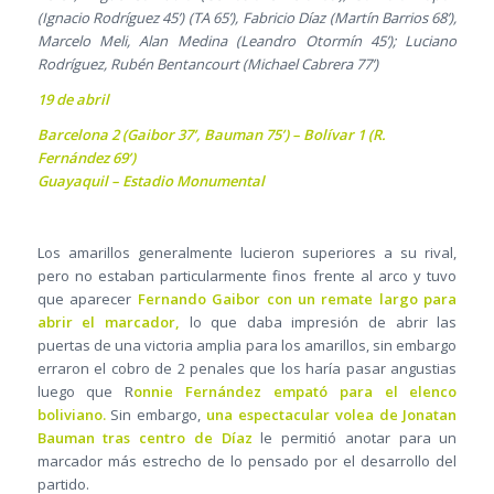
(Ignacio Rodríguez 45’) (TA 65’), Fabricio Díaz (Martín Barrios 68’),
Marcelo Meli, Alan Medina (Leandro Otormín 45’); Luciano
Rodríguez, Rubén Bentancourt (Michael Cabrera 77’)
19 de abril
Barcelona 2 (Gaibor 37’, Bauman 75’) – Bolívar 1 (R.
Fernández 69’)
Guayaquil – Estadio Monumental
Los amarillos generalmente lucieron superiores a su rival,
pero no estaban particularmente finos frente al arco y tuvo
que aparecer
Fernando Gaibor con un remate largo para
abrir el marcador,
lo que daba impresión de abrir las
puertas de una victoria amplia para los amarillos, sin embargo
erraron el cobro de 2 penales que los haría pasar angustias
luego que R
onnie Fernández empató para el elenco
boliviano.
Sin embargo,
una espectacular volea de Jonatan
Bauman tras centro de Díaz
le permitió anotar para un
marcador más estrecho de lo pensado por el desarrollo del
partido.