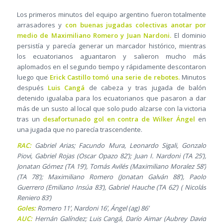
Los primeros minutos del equipo argentino fueron totalmente
arrasadores y
con buenas jugadas colectivas anotar por
medio de Maximiliano Romero y Juan Nardoni.
El dominio
persistía y parecía generar un marcador histórico, mientras
los ecuatorianos aguantaron y salieron mucho más
aplomados en el segundo tiempo y rápidamente descontaron
luego que
Erick Castillo tomó una serie de rebotes.
Minutos
después
Luis Cangá
de cabeza y tras jugada de balón
detenido igualaba para los ecuatorianos que pasaron a dar
más de un susto al local que solo pudo alzarse con la victoria
tras un
desafortunado gol en contra de Wilker Ángel
en
una jugada que no parecía trascendente.
RAC:
Gabriel Arias; Facundo Mura, Leonardo Sigali, Gonzalo
Piovi, Gabriel Rojas (Oscar Opazo 82’); Juan I. Nardoni (TA 25’),
Jonatan Gómez (TA 19’), Tomás Avilés (Maximiliano Moralez 58’)
(TA 78’); Maximiliano Romero (Jonatan Galván 88’), Paolo
Guerrero (Emiliano Insúa 83’), Gabriel Hauche (TA 62’) ( Nicolás
Reniero 83’)
Goles:
Romero 11’, Nardoni 16’, Ángel (ag) 86’
AUC:
Hernán Galíndez; Luis Cangá, Darío Aimar (Aubrey David