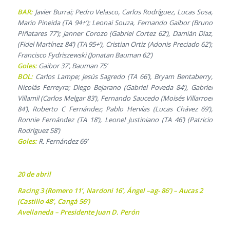
BAR:
Javier Burrai; Pedro Velasco, Carlos Rodríguez, Lucas Sosa,
Mario Pineida (TA 94+’); Leonai Souza, Fernando Gaibor (Bruno
PIñatares 77’); Janner Corozo (Gabriel Cortez 62’), Damián Díaz,
(Fidel Martínez 84’) (TA 95+’), Cristian Ortiz (Adonis Preciado 62’);
Francisco Fydriszewski (Jonatan Bauman 62’)
Goles:
Gaibor 37’, Bauman 75’
BOL:
Carlos Lampe; Jesús Sagredo (TA 66’), Bryam Bentaberry,
Nicolás Ferreyra; Diego Bejarano (Gabriel Poveda 84’), Gabriel
Villamil (Carlos Melgar 83’), Fernando Saucedo (Moisés Villarroel
84’), Roberto C Fernández; Pablo Hervías (Lucas Chávez 69’),
Ronnie Fernández (TA 18’), Leonel Justiniano (TA 46’) (Patricio
Rodríguez 58’)
Goles:
R. Fernández 69’
20 de abril
Racing 3 (Romero 11’, Nardoni 16’, Ángel –ag- 86’) – Aucas 2
(Castillo 48’, Cangá 56’)
Avellaneda – Presidente Juan D. Perón