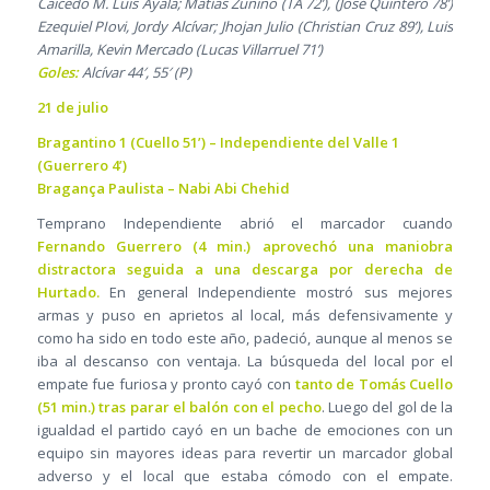
Caicedo M. Luis Ayala; Matías Zunino (TA 72’), (José Quintero 78’)
Ezequiel PIovi, Jordy Alcívar; Jhojan Julio (Christian Cruz 89’), Luis
Amarilla, Kevin Mercado (Lucas Villarruel 71’)
Goles:
Alcívar 44′, 55′ (P)
21 de julio
Bragantino 1 (Cuello 51’) – Independiente del Valle 1
(Guerrero 4’)
Bragança Paulista – Nabi Abi Chehid
Temprano Independiente abrió el marcador cuando
Fernando Guerrero (4 min.) aprovechó una maniobra
distractora seguida a una descarga por derecha de
Hurtado.
En general Independiente mostró sus mejores
armas y puso en aprietos al local, más defensivamente y
como ha sido en todo este año, padeció, aunque al menos se
iba al descanso con ventaja. La búsqueda del local por el
empate fue furiosa y pronto cayó con
tanto de Tomás Cuello
(51 min.) tras parar el balón con el pecho
. Luego del gol de la
igualdad el partido cayó en un bache de emociones con un
equipo sin mayores ideas para revertir un marcador global
adverso y el local que estaba cómodo con el empate.