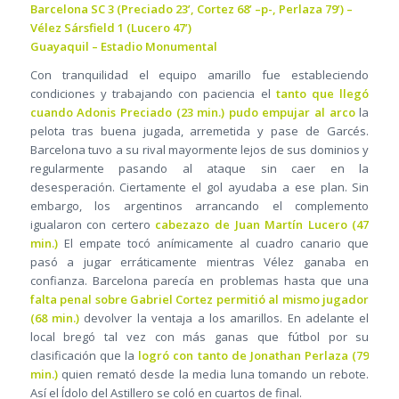
Barcelona SC 3 (Preciado 23’, Cortez 68’ –p-, Perlaza 79’) –
Vélez Sársfield 1 (Lucero 47’)
Guayaquil – Estadio Monumental
Con tranquilidad el equipo amarillo fue estableciendo
condiciones y trabajando con paciencia el
tanto que llegó
cuando Adonis Preciado (23 min.) pudo empujar al arco
la
pelota tras buena jugada, arremetida y pase de Garcés.
Barcelona tuvo a su rival mayormente lejos de sus dominios y
regularmente pasando al ataque sin caer en la
desesperación. Ciertamente el gol ayudaba a ese plan. Sin
embargo, los argentinos arrancando el complemento
igualaron con certero
cabezazo de Juan Martín Lucero (47
min.)
El empate tocó anímicamente al cuadro canario que
pasó a jugar erráticamente mientras Vélez ganaba en
confianza. Barcelona parecía en problemas hasta que una
falta penal sobre Gabriel Cortez permitió al mismo jugador
(68 min.)
devolver la ventaja a los amarillos. En adelante el
local bregó tal vez con más ganas que fútbol por su
clasificación que la
logró con tanto de Jonathan Perlaza (79
min.)
quien remató desde la media luna tomando un rebote.
Así el Ídolo del Astillero se coló en cuartos de final.