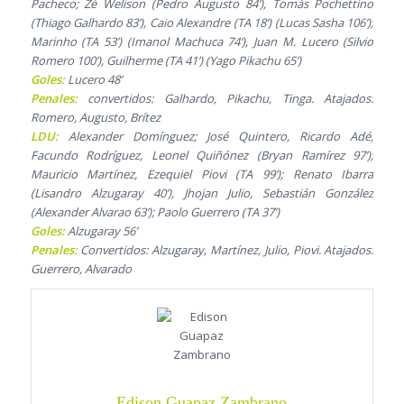
Pacheco; Zé Welison (Pedro Augusto 84’), Tomás Pochettino
(Thiago Galhardo 83’), Caio Alexandre (TA 18’) (Lucas Sasha 106’);
Marinho (TA 53’) (Imanol Machuca 74’), Juan M. Lucero (Silvio
Romero 100’), Guilherme (TA 41’) (Yago Pikachu 65’)
Goles:
Lucero 48’
Penales:
convertidos: Galhardo, Pikachu, Tinga. Atajados:
Romero, Augusto, Brítez
LDU:
Alexander Domínguez; José Quintero, Ricardo Adé,
Facundo Rodríguez, Leonel Quiñónez (Bryan Ramírez 97’);
Mauricio Martínez, Ezequiel Piovi (TA 99’); Renato Ibarra
(Lisandro Alzugaray 40’), Jhojan Julio, Sebastián González
(Alexander Alvarao 63’); Paolo Guerrero (TA 37’)
Goles:
Alzugaray 56’
Penales:
Convertidos: Alzugaray, Martínez, Julio, Piovi. Atajados:
Guerrero, Alvarado
Edison Guapaz Zambrano