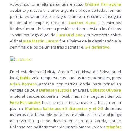
Apoquindo, una falta penal que ejecutó
Cristian Tarragona
adelantó y motivó al elenco argentino al que de todas formas
parecía escapársele el milagro cuando al Católica conseguía
de penal el empate, obra de
Luciano Aued
. Los minutos
finales fueron de intensa presión fortinera. Así en los últimos
15 minutos llegó el gol de
Luca Orellano
y nuevamente sobre
el final
Juan Martín Lucero
fue el héroe de la clasificación a la
semifinal de los de Liniers tras decretar el
3-1 definitivo.
En el estadio mundialista Arena Fonte Nova de Salvador, el
local,
Bahía
veía romperse sus sueños internacionales, pues
Brian Romero
anotaba por partida doble para poner en
ventaja de 2-0 a
Defensa y Justicia
en Brasil.
Gilberto Oliveira
anotó el descuento para el local, mas en el segundo tiempo,
Enzo Fernández
hacía parecer inalcanzable al halcón en la
pizarra.
Matheus Bahia acortó distancias y el 2-3
de todas
maneras era favorable para los argentinos de cara al juego
de revancha que se disputó en Florencio Varela, donde
Defensa con solitario tanto de Brian Romero volvió a
triunfar