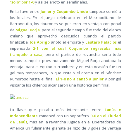
“solo” por 1-0
y así se anotó en semifinales.
En la llave entre
Junior y Coquimbo Unido
tampoco sonrió a
los locales. En el juego celebrado en el Metropolitano de
Barranquilla, los tiburones se pusieron en ventaja con penal
de
Miguel Borja
, pero el segundo tiempo fue todo del elenco
chileno que aprovechó descuidos cuando el partido
finalizaba.
Joe Abrigo
anotó el empate y
Lautaro Palacios
el
impensado
2-1 con el cual Coquimbo regresaba más
tranquilo a casa,
pero el partido de revancha sería todo
menos tranquilo, pues nuevamente Miguel Borja anotaba la
ventaja para el equipo currambero y en esta ocasión fue un
gol muy tempranero, lo que instaló el drama en el Sánchez
Rumoroso hasta el final.
El 1-0 no alcanzó a Junior
y por gol
visitante los chilenos alcanzaron una histórica semifinal.
La llave que pintaba más interesante, entre
Lanús e
Independiente
comenzó con un soporífero
0-0 en el Ciudad
de Lanús
, mas en la revancha jugada en el Libertadores de
América un fulminante granate se hizo de 3 goles de ventaja