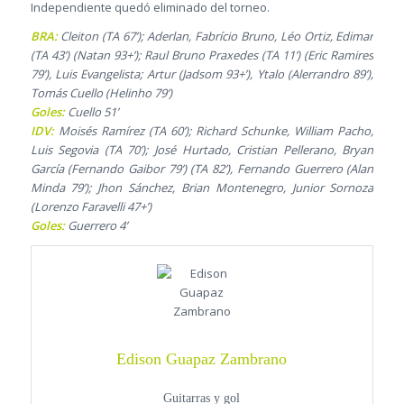
Independiente quedó eliminado del torneo.
BRA:
Cleiton (TA 67’); Aderlan, Fabrício Bruno, Léo Ortiz, Edimar
(TA 43’) (Natan 93+’); Raul Bruno Praxedes (TA 11’) (Eric Ramires
79’), Luis Evangelista; Artur (Jadsom 93+’), Ytalo (Alerrandro 89’),
Tomás Cuello (Helinho 79’)
Goles:
Cuello 51’
IDV:
Moisés Ramírez (TA 60’); Richard Schunke, William Pacho,
Luis Segovia (TA 70’); José Hurtado, Cristian Pellerano, Bryan
García (Fernando Gaibor 79’) (TA 82’), Fernando Guerrero (Alan
Minda 79’); Jhon Sánchez, Brian Montenegro, Junior Sornoza
(Lorenzo Faravelli 47+’)
Goles:
Guerrero 4’
Edison Guapaz Zambrano
Guitarras y gol