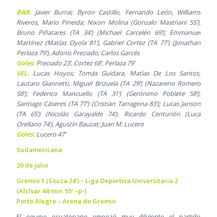
BAR:
Javier Burrai; Byron Castillo, Fernando León, Williams
Riveros, Mario Pineida; Nixon Molina (Gonzalo Mastriani 55’),
Bruno Piñatares (TA 34’) (Michael Carcelén 69’); Emmanuel
Martínez (Matías Oyola 81’), Gabriel Cortez (TA 77’) (Jonathan
Perlaza 79’), Adonis Preciado; Carlos Garcés
Goles:
Preciado 23’, Cortez 68’, Perlaza 79’
VEL:
Lucas Hoyos; Tomás Guidara, Matías De Los Santos,
Lautaro Giannetti, Miguel Brizuela (TA 29’) (Nazareno Romero
58’); Federico Mancuello (TA 31’) (Gerónimo Poblete 58’),
Santiago Cáseres (TA 77’) (Cristian Tarragona 83’); Lucas Janson
(TA 65’) (Nicolás Garayalde 74’). Ricardo Centurión (Luca
Orellano 74’), Agustín Bauzat; Juan M. Lucero
Goles:
Lucero 47’
Sudamericana
20 de julio
Gremio 1 (Souza 24’) – Liga Deportiva Universitaria 2
(Alcívar 44 min. 55’ –p-)
Porto Alegre – Arena do Gremio
El equipo ecuatoriano empezó muy diligente el partido