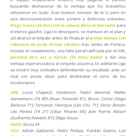
buscando deshacerse de la ventaja que los brasileños
obtuvieron en Quito. Eran buenos minutos de la U, pero en
una desconcentración entre portero y defensas visitantes,
Diego Souza (24 min.) con la cabeza abría el marcador
para
el elenco gaúcho. Liga no desesperó, se mantuvo en el plan y
así alcanzó el empate antes de finalizar el
primer tiempo con
cabezazo de Jordy Alcívar (44 min.)
tras centro de Perlaza.
Iniciado el complemento, una falta penal ratificada por el VAR,
permitió otra vez a Alcívar (55 min.) anotar
y dar una
ventaja esperanzadora al conjunto azucena. En adelante Liga
se mostró muy combativo defendiendo su resultado ante un
rival con pocas ideas para desbaratar el cerco de los
ecuatorianos.
GRE:
Lucas Chapecó; Vanderson, Pedro Geromel, Walter
Kannemann (TA 80’) (Ruan Tressoldi 81’), Bruno Cortez (Diego
Barbosa 71’); Fernando Henrique (Léo Chú 71’), Victor Bobsin;
Léo Pereira (TA 21’) (César Pinares 64’), Jean Pyerre, Alisson
(Guilherme Azevedo 81’); Diego Souza
Goles:
Souza 24′
LDU:
Adrián Gabbarini; Pedro Perlaza, Franklin Guerra, Luis