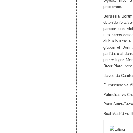
Wydad, mas la 
problemas.
Borussia Dortm
obtenido relativ
parecer una vic
mexicanos desco
club a buscar el
grupos el Dorm
partidazo al derr
primer lugar. Mo
River Plate, pero
Llaves de Cuarto
Fluminense vs Al
Palmeiras vs Ch
Paris Saint-Germ
Real Madrid vs 