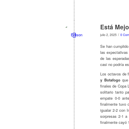
Está Mejo
/
julio 2, 2025
0 Com
Se han cumplido 
las expectativa
de las esperadas
casi no podría es
Los octavos de fi
y Botafogo
que 
finales de Copa 
solitario tanto 
empate 0-0 ant
finalmente tuvo 
igualar 2-2 con I
sorpresas 2-1 a
finalmente cayó 1