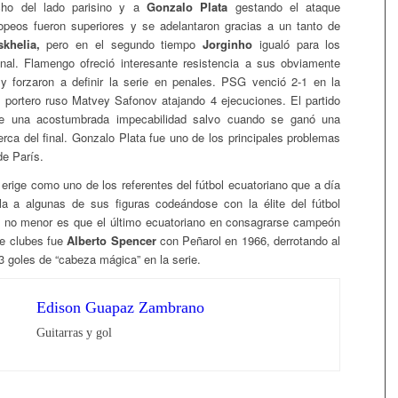
ho del lado parisino y a
Gonzalo Plata
gestando el ataque
opeos fueron superiores y se adelantaron gracias a un tanto de
khelia,
pero en el segundo tiempo
Jorginho
igualó para los
nal. Flamengo ofreció interesante resistencia a sus obviamente
s y forzaron a definir la serie en penales. PSG venció 2-1 en la
l portero ruso Matvey Safonov atajando 4 ejecuciones. El partido
e una acostumbrada impecabilidad salvo cuando se ganó una
cerca del final. Gonzalo Plata fue uno de los principales problemas
de París.
 erige como uno de los referentes del fútbol ecuatoriano que a día
a a algunas de sus figuras codeándose con la élite del fútbol
o no menor es que el último ecuatoriano en consagrarse campeón
de clubes fue
Alberto Spencer
con Peñarol en 1966, derrotando al
3 goles de “cabeza mágica” en la serie.
Edison Guapaz Zambrano
Guitarras y gol