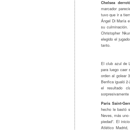
Chelsea derrot
marcador pareci
tuvo que ir a ti
Ángel Di María e
su culminación.
Christopher Nku
elegido el jugado
tanto.
El club azul de 
para luego caer 
orden al golear 
Benfica igualó 2-
el resultado c
sorpresivamente 
Paris Saint-Ger
hecho le bastó s
Neves, más uno d
piedad”. El inic
Atlético Madrid