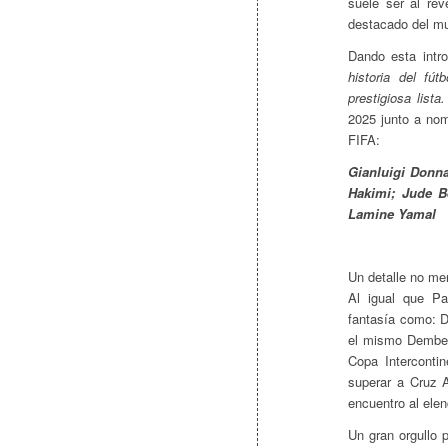
suele ser al re
destacado del m
Dando esta intr
historia del fút
prestigiosa lista.
2025 junto a nom
FIFA:
Gianluigi Donna
Hakimi; Jude B
Lamine Yamal
Un detalle no me
Al igual que Pa
fantasía como: 
el mismo Dembelé
Copa Interconti
superar a Cruz 
encuentro al elen
Un gran orgullo 