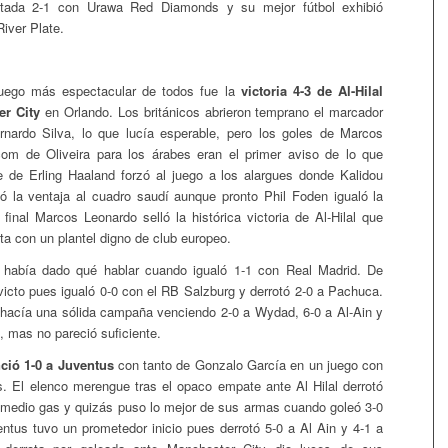
ntada 2-1 con Urawa Red Diamonds y su mejor fútbol exhibió
iver Plate.
juego más espectacular de todos fue la
victoria 4-3 de Al-Hilal
r City
en Orlando. Los británicos abrieron temprano el marcador
rnardo Silva, lo que lucía esperable, pero los goles de Marcos
om de Oliveira para los árabes eran el primer aviso de lo que
 de Erling Haaland forzó al juego a los alargues donde Kalidou
ió la ventaja al cuadro saudí aunque pronto Phil Foden igualó la
 final Marcos Leonardo selló la histórica victoria de Al-Hilal que
ta con un plantel digno de club europeo.
a había dado qué hablar cuando igualó 1-1 con Real Madrid. De
icto pues igualó 0-0 con el RB Salzburg y derrotó 2-0 a Pachuca.
hacía una sólida campaña venciendo 2-0 a Wydad, 6-0 a Al-Ain y
, mas no pareció suficiente.
ció 1-0 a Juventus
con tanto de Gonzalo García en un juego con
 El elenco merengue tras el opaco empate ante Al Hilal derrotó
medio gas y quizás puso lo mejor de sus armas cuando goleó 3-0
entus tuvo un prometedor inicio pues derrotó 5-0 a Al Ain y 4-1 a