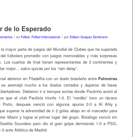
r de lo Esperado
/
/
entarios
en
Fútbol
,
Fútbol Internacional
por
Edison Guapaz Zambrano
la mayor parte de juegos del Mundial de Clubes que ha superado
s del futbolero promedio con juegos memorables y más sorpresas
. Los cuartos de final tienen representantes de 3 continentes y
tar mejor… salvo quizás por los “rain delay”.
nal abrieron en Filadelfia con un duelo brasileño entre
Palmeiras
se asemejó mucho a los duelos cerrados y ásperos de fases
Libertadores. Debieron ir a tiempos extras donde Paulinho anotó el
para que el club Paulista triunfe 1-0. El “verdão” tuvo un rácano
e Porto, después venció con algunos apuros 2-0 a Al Ahly y
que superar la adversidad de ir 2 goles abajo en el marcador para
nter Miami y lograr el primer lugar del grupo. Botafogo venció sin
 Seattle Sounders pero dio el gran golpe derrotando 1-0 a PSG,
-0 ante Atlético de Madrid.