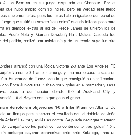
ó 4-1 a Benfica
en su juego disputado en Charlotte. Por el
era que hubo amplio dominio inglés, pero en verdad este juego
empos suplementarios, pues los lusos habían igualado con penal de
l juego que sufrió un severo “rain delay” cuando faltaba poco para
 Ya en tiempos extras al gol de Reece James se unieron los de
nku, Pedro Neto y Kiernan Dewsbury-Hall. Moisés Caicedo fue
r del partido, realizó una asistencia y de un rebote suyo fue otro
Londres arrancó con una lógica victoria 2-0 ante Los Angeles FC
sorpresivamente 3-1 ante Flamengo y finalmente puso la casa en
3-0 a Espérance de Túnez, con lo que consiguió su clasificación.
2 con Boca Juniors tras ir abajo por 2 goles en el marcador y sería
lave, pues a continuación derrotó 6-0 al Auckland City y
venció 1-0 al Bayern con lo que ganó el grupo.
main derrotó sin objeciones 4-0 a Inter Miami
en Atlanta. De
olo un tiempo para alcanzar el resultado con el doblete de João
e Achraf Hakimi y Avilés en contra. Se puede decir que “tuvieron
io de campaña de los parisinos fue contundente tras golear 4-0 a
, sin embargo cayeron sorpresivamente ante Botafogo, más un