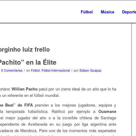
Fútbol
Música
Deport
orginho luiz frello
achito” en la Élite
/
/
0 Comentarios
en
Fútbol
,
Fútbol Internacional
por
Edison Guapaz
toriano
Willian Pacho
pasó por un cierre ideal de un año que lo ha
un referente en el fútbol mundial.
he Best” de FIFA
premian a los mejores jugadores, equipos y
la temporada futbolística. Ratificó por ejemplo a
Ousmane
 mejor jugador del año o a la increíble chilena de Santiago
dependiente de Avellaneda en su juego por liga argentina ante
ivadavia de Mendoza. Pero uno de los momentos más esperados