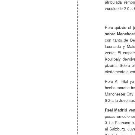
atribulada remo
venciendo 2-0 a R
Pero quizás el 
sobre Mancheste
con tanto de Be
Leonardo y Malc
venía. El empate
Koulibaly devolv
pizarra. Sobre el
ciertamente cuen
Pero Al Hilal y
hecho marcha inv
Manchester City 
5-2 a la Juventus
Real Madrid ven
pocas emociones.
3-1 a Pachuca a 
al Salzburg. Juv