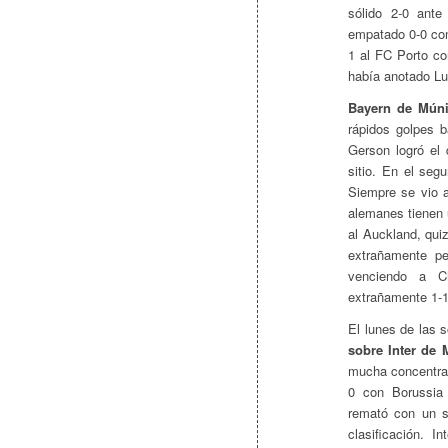
sólido 2-0 ante
empatado 0-0 con
1 al FC Porto con
había anotado Lu
Bayern de Múni
rápidos golpes b
Gerson logró el
sitio. En el se
Siempre se vio a
alemanes tienen u
al Auckland, qu
extrañamente pe
venciendo a C
extrañamente 1-
El lunes de las s
sobre Inter de 
mucha concentraci
0 con Borussia
remató con un s
clasificación. 