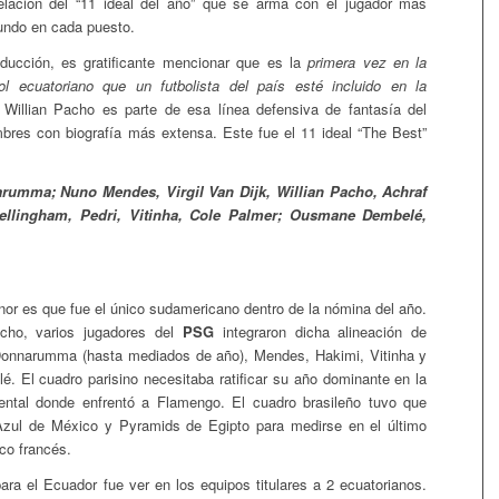
velación del “11 ideal del año” que se arma con el jugador más
undo en cada puesto.
oducción, es gratificante mencionar que es la
primera vez en la
bol ecuatoriano que un futbolista del país esté incluido en la
Willian Pacho es parte de esa línea defensiva de fantasía del
bres con biografía más extensa. Este fue el 11 ideal “The Best”
rumma; Nuno Mendes, Virgil Van Dijk, Willian Pacho, Achraf
ellingham, Pedri, Vitinha, Cole Palmer; Ousmane Dembelé,
nor es que fue el único sudamericano dentro de la nómina del año.
cho, varios jugadores del
PSG
integraron dicha alineación de
Donnarumma (hasta mediados de año), Mendes, Hakimi, Vitinha y
. El cuadro parisino necesitaba ratificar su año dominante en la
nental donde enfrentó a Flamengo. El cuadro brasileño tuvo que
Azul de México y Pyramids de Egipto para medirse en el último
co francés.
para el Ecuador fue ver en los equipos titulares a 2 ecuatorianos.