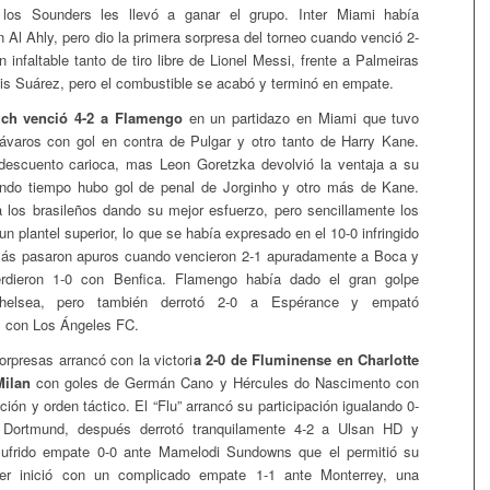
 los Sounders les llevó a ganar el grupo. Inter Miami había
 Al Ahly, pero dio la primera sorpresa del torneo cuando venció 2-
 infaltable tanto de tiro libre de Lionel Messi, frente a Palmeiras
is Suárez, pero el combustible se acabó y terminó en empate.
ch venció 4-2 a Flamengo
en un partidazo en Miami que tuvo
ávaros con gol en contra de Pulgar y otro tanto de Harry Kane.
 descuento carioca, mas Leon Goretzka devolvió la ventaja a su
gundo tiempo hubo gol de penal de Jorginho y otro más de Kane.
 los brasileños dando su mejor esfuerzo, pero sencillamente los
n plantel superior, lo que se había expresado en el 10-0 infringido
izás pasaron apuros cuando vencieron 2-1 apuradamente a Boca y
rdieron 1-0 con Benfica. Flamengo había dado el gran golpe
helsea, pero también derrotó 2-0 a Espérance y empató
1 con Los Ángeles FC.
orpresas arrancó con la victori
a 2-0 de Fluminense en Charlotte
Milan
con goles de Germán Cano y Hércules do Nascimento con
ón y orden táctico. El “Flu” arrancó su participación igualando 0-
 Dortmund, después derrotó tranquilamente 4-2 a Ulsan HD y
ufrido empate 0-0 ante Mamelodi Sundowns que el permitió su
Inter inició con un complicado empate 1-1 ante Monterrey, una