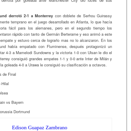
derrota por goleada ante Manchester City dio luces de sus
und derrotó 2-1 a Monterrey
con doblete de Serhou Guirassy
amente temprano en el juego desarrollado en Atlanta, lo que hacía
toria fácil para los alemanes, pero en el segundo tiempo los
ntaron rápido con tanto de Germán Berterame y eso animó a este
 empate y estuvo cerca de lograrlo mas no lo alcanzaron. En los
tund había empatado con Fluminense, después protagonizó un
otar 4-3 a Mamelodi Sundowns y la victoria 1-0 con Ulsan le dio el
nterrey consiguió grandes empates 1-1 y 0-0 ante Inter de Milán y
 la goleada 4-0 a Urawa le consiguió su clasificación a octavos.
s de Final
-Hilal
elsea
ain vs Bayern
Borussia Dortmund
Edison Guapaz Zambrano