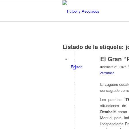
Listado de la etiqueta:
j
El Gran “P
/
diciembre 21, 2025
Zambrano
El zaguero ecua
consagrado como 
Los premios
“T
situaciones de 
Dembelé
como el
Montiel para In
Independiente R