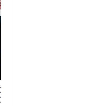
a
á
a
o