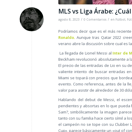
MLS vs Liga Árabe: ¿Cuál
/
/
agosto 8, 2023
0 Comentarios
en
Fútbol
,
Fút
Podríamos decir que es el más reciente 
Ronaldo.
Aunque tras Qatar 2022 creer
verano abre la discusión sobre cual es la
La llegada de Lionel Messi al
Inter de 
Beckham revolucionó absolutamente a la 
El precio de las entradas de Lio en su 
valiente intento de buscar entradas e
Miami se topará con precios que bordean
evento. Como referencia, antes de la l
valor para asistir de alrededor de 30 dól
Hablando del debut de Messi, el escen
pendientes y absortas en lo que pueda hace
Sam?, simbólicamente la imagen parecer
tanto con su familia hace cierto símil a l
el campeón no se tope con su Clubber 
Cup», parece básicamente un «out of con