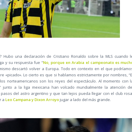
? Hubo una declaración de Cristiano Ronaldo sobre la MLS cuando l
iga y su respuesta fue “
No, porque en Arabia el campeonato es much
 mismo descartó volver a Europa. Todo en contexto en el que podríamo
e «picado». Lo cierto es que si hablamos estrictamente por nombres, “E
 los norteamericanos son los reyes del espectáculo. Al momento con l
” junto a la liga mexicana han volcado mundialmente la atención de
pasos del astro argentino y que tan lejos pueda llegar con el club rosa
r a
Leo Campana y Dixon Arroyo
jugar a lado del más grande.