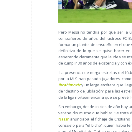
Pero Messi no tendría por qué ser la ún
compañeros de años del lustroso FC B
formar un plantel de ensueño en el que 
definitiva de lo que se quiso hacer e
esperando claramente que la idea se ins
de cumplir 30 años de existencia y con éx
La presencia de mega estrellas del fút
por la MLS han pasado jugadores como
Ibrahimovic
y un largo etcétera que lleg
de “destino de jubilación” para las estr
de la liga norteamericana que se prevé ll
Sin embargo, desde inicios de año hay u
verano dio mucho que hablar. Se trata de
Nassr
anunciaba el fichaje de Cristiano 
consuelo para “el bicho”, quien había t
y en el Mundial de Qatar con su selecci