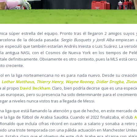
ica súper estrella del equipo. Pronto tras él llegaron 2 amigos suyos 
arcelona de la década pasada:
Sergio Busquets y Jordi Alba
empiezan 
se especuló que también estarían Andrés Iniesta o Luis Suárez. La versió
n la antigua NASL con el Cosmos de Nueva York en los tiempos de Pelé
tale definitivamente. Obviamente es otro contexto, pues la MLS está cerc
ito creciente.
bol en la liga norteamericana no es para nada nuevo. Desde su creación
:
Lothar Matthaus, Thierry Henry, Wayne Rooney, Didier Drogba, Zlata
a al propio
David Beckham.
Claro, bien podría decirse que es una especi
ellas europeas, pero su presencia ha sido determinante para el crecimient
egar a niveles nunca vistos tras a llegada de Messi.
na liga que está llamando la atención y que de hecho, en este mercado d
 la liga de fútbol de Arabia Saudita. Cuando el 2022 finalizaba, el club
A
Ronaldo que incluía cifras récord en cuanto a salario y sonaba a retiro 
enido una triste temporada con una pálida actuación en Manchester Unite
ón. Estaba claro que el objetivo de este club árabe era alzarse con algú