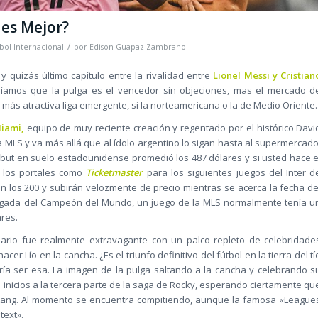
 es Mejor?
/
bol Internacional
por
Edison Guapaz Zambrano
y quizás último capítulo entre la rivalidad entre
Lionel Messi y Cristian
íamos que la pulga es el vencedor sin objeciones, mas el mercado d
 más atractiva liga emergente, si la norteamericana o la de Medio Oriente.
Miami,
equipo de muy reciente creación y regentado por el histórico Davi
MLS y va más allá que al ídolo argentino lo sigan hasta al supermercado
debut en suelo estadounidense promedió los 487 dólares y si usted hace e
n los portales como
Ticketmaster
para los siguientes juegos del Inter d
 los 200 y subirán velozmente de precio mientras se acerca la fecha de
legada del Campeón del Mundo, un juego de la MLS normalmente tenía u
ares.
ario fue realmente extravagante con un palco repleto de celebridade
r Lío en la cancha. ¿Es el triunfo definitivo del fútbol en la tierra del tí
ía ser esa. La imagen de la pulga saltando a la cancha y celebrando s
os inicios a la tercera parte de la saga de Rocky, esperando ciertamente qu
Lang. Al momento se encuentra compitiendo, aunque la famosa «League
text».