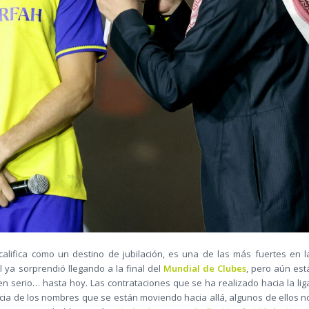
califica como un destino de jubilación, es una de las más fuertes en l
l ya sorprendió llegando a la final del
Mundial de Clubes
, pero aún est
en serio… hasta hoy. Las contrataciones que se ha realizado hacia la lig
ncia de los nombres que se están moviendo hacia allá, algunos de ellos n