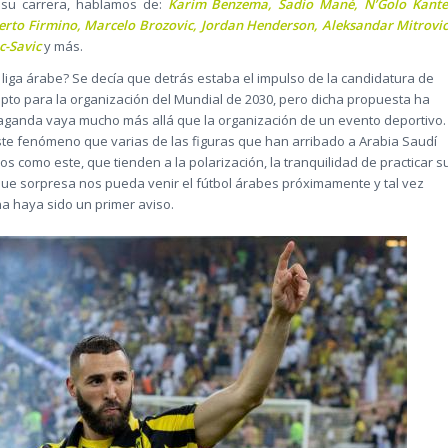
 su carrera, hablamos de:
Karim Benzema, Sadio Mané, N’Golo Kante
rto Firmino, Marcelo Brozovic, Jordan Henderson, Aleksandar Mitrovic
c-Savic
y más.
la liga árabe? Se decía que detrás estaba el impulso de la candidatura de
ipto para la organización del Mundial de 2030, pero dicha propuesta ha
paganda vaya mucho más allá que la organización de un evento deportivo.
 fenómeno que varias de las figuras que han arribado a Arabia Saudí
s como este, que tienden a la polarización, la tranquilidad de practicar s
que sorpresa nos pueda venir el fútbol árabes próximamente y tal vez
na haya sido un primer aviso.