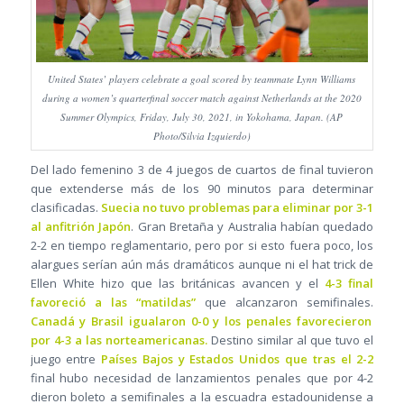
United States’ players celebrate a goal scored by teammate Lynn Williams
during a women’s quarterfinal soccer match against Netherlands at the 2020
Summer Olympics, Friday, July 30, 2021, in Yokohama, Japan. (AP
Photo/Silvia Izquierdo)
Del lado femenino 3 de 4 juegos de cuartos de final tuvieron
que extenderse más de los 90 minutos para determinar
clasificadas.
Suecia no tuvo problemas para eliminar por 3-1
al anfitrión Japón
. Gran Bretaña y Australia habían quedado
2-2 en tiempo reglamentario, pero por si esto fuera poco, los
alargues serían aún más dramáticos aunque ni el hat trick de
Ellen White hizo que las británicas avancen y el
4-3 final
favoreció a las “matildas”
que alcanzaron semifinales.
Canadá y Brasil igualaron 0-0 y los penales favorecieron
por 4-3 a las norteamericanas.
Destino similar al que tuvo el
juego entre
Países Bajos y Estados Unidos que tras el 2-2
final hubo necesidad de lanzamientos penales que por 4-2
dieron boleto a semifinales a la escuadra estadounidense a