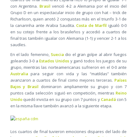
con Argentina.
Brasil
venció 4-2 a Alemania por el inicio del
Grupo D en un espectacular inicio de grupo con hat – trick de
Richarlison, quien anotó 2 conquistas más en el triunfo 3-1 de
la canarinha ante Arabia Saudita.
Costa de Marfil
igualó 0-0
en su cotejo frente a los brasileños y accedió a cuartos de
final tras también igualar con Alemania (1-1) y vencer 2-1 a los
saudíes.
En el lado femenino,
Suecia
dio el gran golpe al abrir fuegos
goleando 3-0 a
Estados Unidos
y ganó todos los juegos de su
grupo, mientras las norteamericanas sufrieron en el 0-0 ante
Australia
para seguir con vida y las “matildas” también
avanzaron a cuartos de final como mejores terceras.
Países
Bajos y Brasil
dominaron ampliamente su grupo y con 7
puntos cada selección siguió en competición, mientras
Reino
Unido
quedó invicta en su grupo con 7 puntos y
Canadá
con 5
en la misma llave también avanzó a la siguiente etapa.
Los cuartos de final tuvieron emociones dispares del lado de