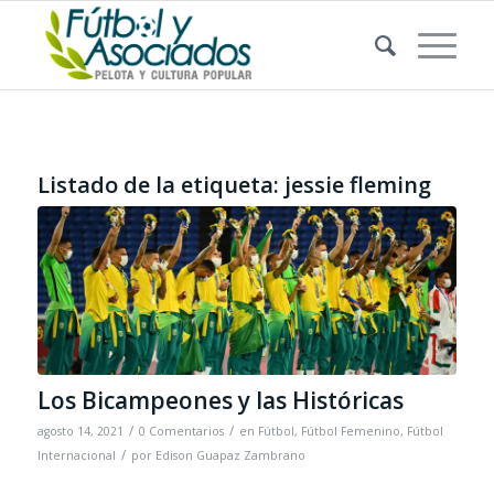
Listado de la etiqueta:
jessie fleming
Los Bicampeones y las Históricas
/
/
agosto 14, 2021
0 Comentarios
en
Fútbol
,
Fútbol Femenino
,
Fútbol
/
Internacional
por
Edison Guapaz Zambrano