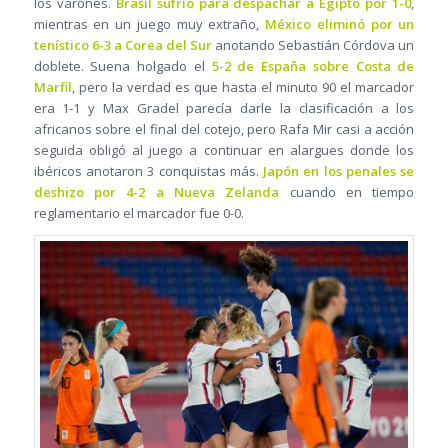
los varones.
Brasil sufrió para despachar a Egipto por 1-0
,
mientras en un juego muy extraño,
México eliminó por un
tenístico 6-3 a Corea del Sur
anotando Sebastián Córdova un
doblete. Suena holgado el
5-2 de España sobre Costa de
Marfil
, pero la verdad es que hasta el minuto 90 el marcador
era 1-1 y Max Gradel parecía darle la clasificación a los
africanos sobre el final del cotejo, pero Rafa Mir casi a acción
seguida obligó al juego a continuar en alargues donde los
ibéricos anotaron 3 conquistas más.
Japón en los penales se
deshizo por 4-2 a Nueva Zelanda
cuando en tiempo
reglamentario el marcador fue 0-0.