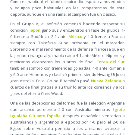
Como es habitual, el fútbol olímpico dio espacio a novedades
y equipos poco habituales en las competencias de este
deporte, aunque en una rama, el campeón fue un clásico.
En el Grupo A, el anfitrión comenzó haciendo respetar su
condición.
Japón
ganó sus 3 encuentros en fase de grupos: 1-
0 frente a Sudáfrica, 2-1 ante
México
y 4-0 frente a Francia
siempre con Takefusa Kubo presente en el marcador.
Sorprendió el mal rendimiento de la defensa francesa que en
la jornada inaugural ya había caído 4-1 ante México. Nipones y
mexicanos alcanzaron los cuartos de final.
Corea del Sur
también asombró con tremendas goleadas: 4-0 ante Rumania
y 6-0 ante Honduras y clasificó primero siendo Hwang Ui Jo su
gran estrella. En el Grupo B también pasó
Nueva Zelanda
a
cuartos de final gracias a su triunfo ante los coreanos y a los
goles del eterno Chris Wood.
Una de las decepciones del torneo fue la selección Argentina
que arrancó perdiendo 2-0 con Australia mientras
Egipto
igualaba 0-0 ante España
, después españoles vencerían a
australianos y argentinos a egipcios por 1-0 pero el 2-0 de
Egipto sobre Australia permitió a los africanos avanzar a
cuartos de final mientras España hizo lo propio al igualar 1-1