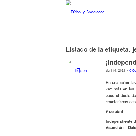
Listado de la etiqueta:
j
¡Independ
/
abril 14, 2021
0 Co
En una épica lla
vez más en los g
pues el duelo de
ecuatorianas deb
9 de abril
Independiente de
Asunción – Def