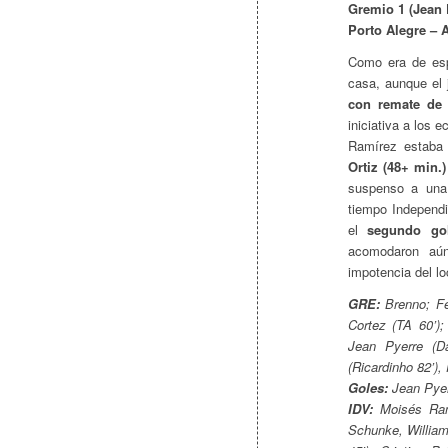
Gremio 1 (Jean P
Porto Alegre – 
Como era de esp
casa, aunque el 
con remate de 
iniciativa a los 
Ramírez estaba 
Ortiz (48+ min.)
suspenso a una
tiempo Independi
el
segundo go
acomodaron aún
impotencia del lo
GRE:
Brenno; Fe
Cortez (TA 60’);
Jean Pyerre (Da
(Ricardinho 82’),
Goles:
Jean Pyer
IDV:
Moisés Ramí
Schunke, William