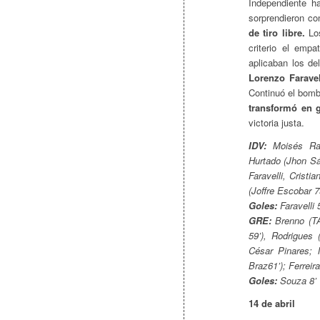
Independiente h
sorprendieron co
de tiro libre.
Los
criterio el emp
aplicaban los d
Lorenzo Faravel
Continuó el bom
transformó en g
victoria justa.
IDV:
Moisés Ram
Hurtado (Jhon Sá
Faravelli, Crist
(Joffre Escobar 75
Goles:
Faravelli 5
GRE:
Brenno (TA
59’), Rodrigues
César Pinares; 
Braz61’); Ferreira
Goles:
Souza 8’
14 de abril