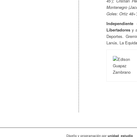
45’); Cristian P
Montenegro (Jacob
Goles: Ortiz 48+’
Independiente 
Libertadores
y a
Deportes. Grem
Lanús, La Equida
Diseño y programación por
unidad_estudio