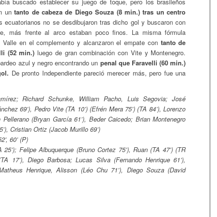
abía buscado establecer su juego de toque, pero los brasileños
n un
tanto de cabeza de Diego Souza (8 min.) tras un centro
 ecuatorianos no se desdibujaron tras dicho gol y buscaron con
ate, más frente al arco estaban poco finos. La misma fórmula
el Valle en el complemento y alcanzaron el empate con
tanto de
li (52 min.)
luego de gran combinación con Vite y Montenegro.
bardeo azul y negro encontrando un
penal que Faravelli (60 min.)
ol.
De pronto Independiente pareció merecer más, pero fue una
írez; Richard Schunke, William Pacho, Luis Segovia; José
nchez 69’), Pedro Vite (TA 10’) (Efrén Mera 75’) (TA 84’), Lorenzo
ian Pellerano (Bryan García 61’), Beder Caicedo; Brian Montenegro
’), Cristian Ortiz (Jacob Murillo 69’)
2’, 60’ (P)
 25’); Felipe Albuquerque (Bruno Cortez 75’), Ruan (TA 47’) (TR
 (TA 17’), Diego Barbosa; Lucas Silva (Fernando Henrique 61’),
Matheus Henrique, Alisson (Léo Chu 71’), Diego Souza (David