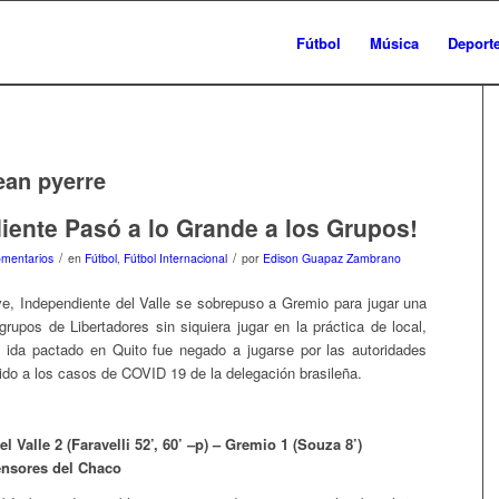
Fútbol
Música
Deport
ean pyerre
iente Pasó a lo Grande a los Grupos!
/
/
mentarios
en
Fútbol
,
Fútbol Internacional
por
Edison Guapaz Zambrano
ve, Independiente del Valle se sobrepuso a Gremio para jugar una
rupos de Libertadores sin siquiera jugar en la práctica de local,
 ida pactado en Quito fue negado a jugarse por las autoridades
ido a los casos de COVID 19 de la delegación brasileña.
l Valle 2 (Faravelli 52’, 60’ –p) – Gremio 1 (Souza 8’)
ensores del Chaco