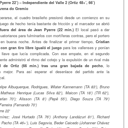
yerre 22’) – Independiente del Valle 2 (Ortiz 48+’, 66’)
Arena do Gremio
erarse, el cuadro brasileño presionó desde un comienzo en su
juego de hecho tenía bastante de fricción y el marcador se abrió
fuera del área de Jean Pyerre (22 min.)
El local pasó a dar
ecuatorianos para fulminarlos con mortíferas contras, pero el portero
en buena noche. Antes de finalizar el primer tiempo,
Cristian
 con gran tiro libre igualó el juego
para los vallenses y ponían
 llave que lucía complicada. Con ese empate, en el segundo
ente administró el ritmo del cotejo y la expulsión de un rival más
l de Ortiz (66 min.) tras una gran bajada de pecho
, lo
 mejor. Para así esperar el desenlace del partido ante la
cal.
lipe Albuquerque, Rodrigues, Wlater Kannemann (TA 83’), Bruno
 Matheus Henrique (Lucas Silva 82’), Maicon (TA 18’) (TR 62’),
rlan 70’); Alisson (TA 8’) (Pepê 55’), Diego Souza (TA 79’)
 Ferreira (Fernando 70’)
re 22’
rez; José Hurtado (TA 76’) (Anthony Landázuri 81’), Richard
 Pacho (TA 46+’), Luis Segovia, Beder Caicedo (Johanner Chávez