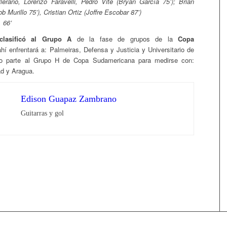
ellerano, Lorenzo Faravelli, Pedro Vite (Bryan García 75’); Brian
 Murillo 75’), Cristian Ortiz (Joffre Escobar 87’)
, 66’
clasificó al Grupo A
de la fase de grupos de la
Copa
hí enfrentará a: Palmeiras, Defensa y Justicia y Universitario de
io parte al Grupo H de Copa Sudamericana para medirse con:
d y Aragua.
Edison Guapaz Zambrano
Guitarras y gol