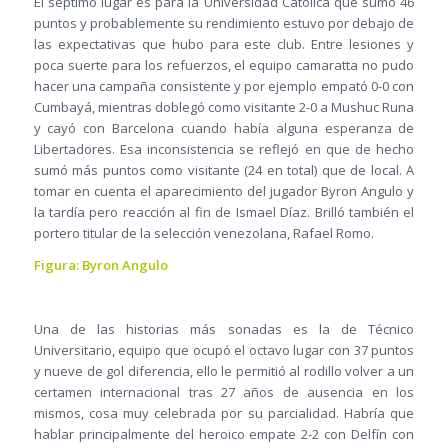
El séptimo lugar es para la Universidad Católica que sumó 46
puntos y probablemente su rendimiento estuvo por debajo de
las expectativas que hubo para este club. Entre lesiones y
poca suerte para los refuerzos, el equipo camaratta no pudo
hacer una campaña consistente y por ejemplo empató 0-0 con
Cumbayá, mientras doblegó como visitante 2-0 a Mushuc Runa
y cayó con Barcelona cuando había alguna esperanza de
Libertadores. Esa inconsistencia se reflejó en que de hecho
sumó más puntos como visitante (24 en total) que de local. A
tomar en cuenta el aparecimiento del jugador Byron Angulo y
la tardía pero reacción al fin de Ismael Díaz. Brilló también el
portero titular de la selección venezolana, Rafael Romo.
Figura: Byron Angulo
Una de las historias más sonadas es la de Técnico
Universitario, equipo que ocupó el octavo lugar con 37 puntos
y nueve de gol diferencia, ello le permitió al rodillo volver a un
certamen internacional tras 27 años de ausencia en los
mismos, cosa muy celebrada por su parcialidad. Habría que
hablar principalmente del heroico empate 2-2 con Delfín con