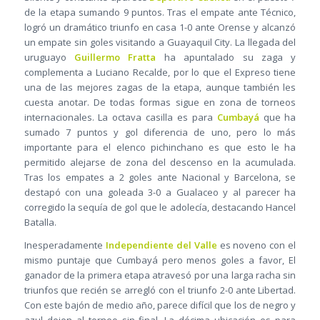
de la etapa sumando 9 puntos. Tras el empate ante Técnico,
logró un dramático triunfo en casa 1-0 ante Orense y alcanzó
un empate sin goles visitando a Guayaquil City. La llegada del
uruguayo
Guillermo Fratta
ha apuntalado su zaga y
complementa a Luciano Recalde, por lo que el Expreso tiene
una de las mejores zagas de la etapa, aunque también les
cuesta anotar. De todas formas sigue en zona de torneos
internacionales. La octava casilla es para
Cumbayá
que ha
sumado 7 puntos y gol diferencia de uno, pero lo más
importante para el elenco pichinchano es que esto le ha
permitido alejarse de zona del descenso en la acumulada.
Tras los empates a 2 goles ante Nacional y Barcelona, se
destapó con una goleada 3-0 a Gualaceo y al parecer ha
corregido la sequía de gol que le adolecía, destacando Hancel
Batalla.
Inesperadamente
Independiente del Valle
es noveno con el
mismo puntaje que Cumbayá pero menos goles a favor, El
ganador de la primera etapa atravesó por una larga racha sin
triunfos que recién se arregló con el triunfo 2-0 ante Libertad.
Con este bajón de medio año, parece difícil que los de negro y