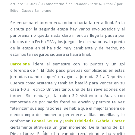
/
/
/
octubre 10, 2023
0 Comentarios
en
Ecuador - Serie A
,
Fútbol
por
Edison Guapaz Zambrano
Se enrumba el torneo ecuatoriano hacia la recta final. En la
disputa por la segunda etapa hay varios involucrados y el
panorama no queda nada claro mientras llega la pausa por
efectos de la Fecha FIFA y los juegos de eliminatorias. La punta
de la etapa en sí ha sido muy cambiante y de hecho, no
estamos tan seguros siquiera si habrá final.
Barcelona
lidera el semestre con 16 puntos y un gol
diferencia de 4. El Ídolo pasó pruebas complicadas en estas
jornadas cuando superó en agónica jornada 2-1 a Deportivo
Cuenca como visitante y también batalló para vencer en su
casa 1-0 a Técnico Universitario, una de las revelaciones del
torneo. Sin embargo, la caída 3-2 visitando a Aucas con
remontada de por medio frenó su envión y permite tal vez
“aterrizar” sus aspiraciones. Se habla que el mejor tándem de
mediocampo del momento pertenece a filas amarillas y lo
conforman
Leonai Souza
y
Jesús Trinidade.
Gabriel Cortez
ciertamente atraviesa un gran momento. De la mano del DT
Diego López, El Ídolo ha ganado regularidad y ha vuelto