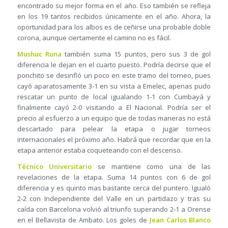
encontrado su mejor forma en el año. Eso también se refleja
en los 19 tantos recibidos únicamente en el año. Ahora, la
oportunidad para los albos es de ceñirse una probable doble
corona, aunque ciertamente el camino no es fácil.
Mushuc Runa
también suma 15 puntos, pero sus 3 de gol
diferencia le dejan en el cuarto puesto. Podría decirse que el
ponchito se desinfló un poco en este tramo del torneo, pues
cayó aparatosamente 3-1 en su vista a Emelec, apenas pudo
rescatar un punto de local igualando 1-1 con Cumbayá y
finalmente cayó 2-0 visitando a El Nacional. Podría ser el
precio al esfuerzo a un equipo que de todas maneras no está
descartado para pelear la etapa o jugar torneos
internacionales el próximo año. Habrá que recordar que en la
etapa anterior estaba coqueteando con el descenso.
Técnico Universitario
se mantiene como una de las
revelaciones de la etapa. Suma 14 puntos con 6 de gol
diferencia y es quinto mas bastante cerca del puntero. Igualó
2-2 con Independiente del Valle en un partidazo y tras su
caída con Barcelona volvió al triunfo superando 2-1 a Orense
en el Bellavista de Ambato. Los goles de
Jean Carlos Blanco