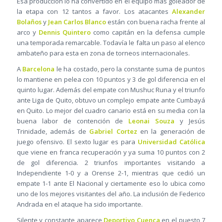
Esa producción lo ha convertido en el equipo más goleador de
la etapa con 12 tantos a favor. Los atacantes
Alexander
Bolaños
y
Jean Carlos Blanco
están con buena racha frente al
arco y
Dennis Quintero
como capitán en la defensa cumple
una temporada remarcable. Todavía le falta un paso al elenco
ambateño para esta en zona de torneos internacionales.
A
Barcelona
le ha costado, pero la constante suma de puntos
lo mantiene en pelea con 10 puntos y 3 de gol diferencia en el
quinto lugar. Además del empate con Mushuc Runa y el triunfo
ante Liga de Quito, obtuvo un complejo empate ante Cumbayá
en Quito. Lo mejor del cuadro canario está en su media con la
buena labor de contención de
Leonai Souza
y Jesús
Trinidade, además de
Gabriel Cortez
en la generación de
juego ofensivo. El sexto lugar es para
Universidad Católica
que viene en franca recuperación y ya suma 10 puntos con 2
de gol diferencia. 2 triunfos importantes visitando a
Independiente 1-0 y a Orense 2-1, mientras que cedió un
empate 1-1 ante El Nacional y ciertamente eso lo ubica como
uno de los mejores visitantes del año. La inclusión de Federico
Andrada en el ataque ha sido importante.
Silente y constante aparece
Deportivo Cuenca
en el puesto 7