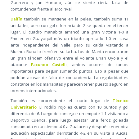
Guerrero y Jan Hurtado, aún se siente cierta falta de
contundencia frente al arco rival.
Delfín
también se mantiene en la pelea, también suma 11
unidades, pero con gol diferencia de 2 se queda en el tercer
lugar. El cuadro manabita arrancó una gran victoria 1-0 a
Emelec en Guayaquil más un triunfo apretado 1-0 en casa
ante Independiente del Valle, pero su caída visitando a
Mushuc Runa lo frenó en su lucha. Los de Manta encontraron
un gran tándem ofensivo entre el volante Brian Oyola y el
atacante
Facundo Castelli,
ambos autores de tantos
importantes para seguir sumando puntos. Eso a pesar que
podrían acusar de falta de contundencia. La regularidad es
constante en los manabitas y parecen tener puesto seguro en
torneos internacionales.
También es sorprendente el cuarto lugar de
Técnico
Universitario
. El rodillo rojo es cuarto con 10 puntos y gol
diferencia de 6. Luego de conseguir un empate 1-1 visitando a
Deportivo Cuenca, para luego asestar una feroz goleada
consumada en un tiempo 4-0 a Gualaceo y después tener otra
actuación espectacular derrotando 4-2 en su visita a Aucas.