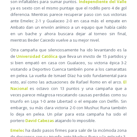
son infaltables para sumar puntos.
Independiente del Valle
ya es sexto con el mismo puntaje que el rodillo pero 4 de gol
diferencia. Mientras parece recuperar paso con sus victorias
ante Emelec 2-1 y Gualaceo 2-0 en casa más el empate en
Ambato dan un envión anímico a un equipo que había caído
en un bache y ahora buscara dejar al torneo sin final,
mientras Beder Caicedo vuelve a su mejor nivel.
Otra campaña que silenciosamente ha ido levantando es la
de
Universidad Católica
que lleva un invicto de 15 partidos y
si bien empató en casa con Gualaceo, su victoria épica 3-2
visitando a Deportivo Cuenca también pone a los camarattas
en pelea. La vuelta de Ismael Díaz ha sido fundamental para
esto, así como las actuaciones de Rafael Romo en el arco.
El
Nacional
es octavo con 13 puntos y una campaña que a
veces parece milagrosa rescatando causas perdidas como su
triunfo en Loja 1-0 ante Libertad o el empate con Delfín. Sin
embargo, su más clara victoria 2-0 con Mushuc Runa también
lo deja en pelea. Un pilar para esta campaña ha sido el
portero
David Cabezas
atajando lo imposible.
Emelec
ha dado pasos firmes para salir de la incómoda zona
de descenso con su triunfo ante Mushuc Runa y la goleada 3-