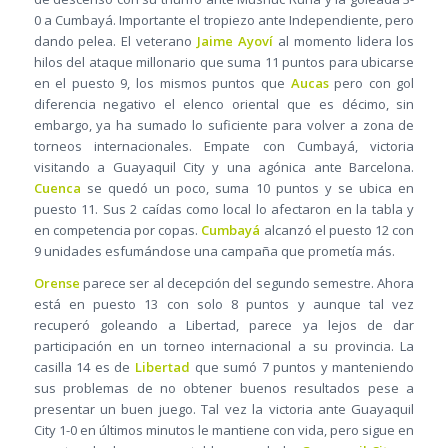
0 a Cumbayá. Importante el tropiezo ante Independiente, pero
dando pelea. El veterano
Jaime Ayoví
al momento lidera los
hilos del ataque millonario que suma 11 puntos para ubicarse
en el puesto 9, los mismos puntos que
Aucas
pero con gol
diferencia negativo el elenco oriental que es décimo, sin
embargo, ya ha sumado lo suficiente para volver a zona de
torneos internacionales. Empate con Cumbayá, victoria
visitando a Guayaquil City y una agónica ante Barcelona.
Cuenca
se quedó un poco, suma 10 puntos y se ubica en
puesto 11. Sus 2 caídas como local lo afectaron en la tabla y
en competencia por copas.
Cumbayá
alcanzó el puesto 12 con
9 unidades esfumándose una campaña que prometía más.
Orense
parece ser al decepción del segundo semestre. Ahora
está en puesto 13 con solo 8 puntos y aunque tal vez
recuperó goleando a Libertad, parece ya lejos de dar
participación en un torneo internacional a su provincia. La
casilla 14 es de
Libertad
que sumó 7 puntos y manteniendo
sus problemas de no obtener buenos resultados pese a
presentar un buen juego. Tal vez la victoria ante Guayaquil
City 1-0 en últimos minutos le mantiene con vida, pero sigue en