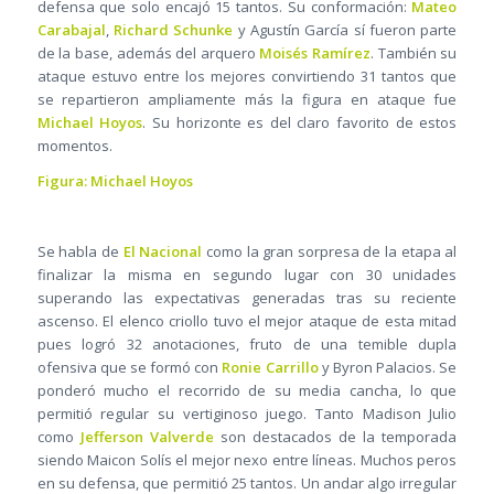
defensa que solo encajó 15 tantos. Su conformación:
Mateo
Carabajal
,
Richard Schunke
y Agustín García sí fueron parte
de la base, además del arquero
Moisés Ramírez
. También su
ataque estuvo entre los mejores convirtiendo 31 tantos que
se repartieron ampliamente más la figura en ataque fue
Michael Hoyos
. Su horizonte es del claro favorito de estos
momentos.
Figura: Michael Hoyos
Se habla de
El Nacional
como la gran sorpresa de la etapa al
finalizar la misma en segundo lugar con 30 unidades
superando las expectativas generadas tras su reciente
ascenso. El elenco criollo tuvo el mejor ataque de esta mitad
pues logró 32 anotaciones, fruto de una temible dupla
ofensiva que se formó con
Ronie Carrillo
y Byron Palacios. Se
ponderó mucho el recorrido de su media cancha, lo que
permitió regular su vertiginoso juego. Tanto Madison Julio
como
Jefferson Valverde
son destacados de la temporada
siendo Maicon Solís el mejor nexo entre líneas. Muchos peros
en su defensa, que permitió 25 tantos. Un andar algo irregular