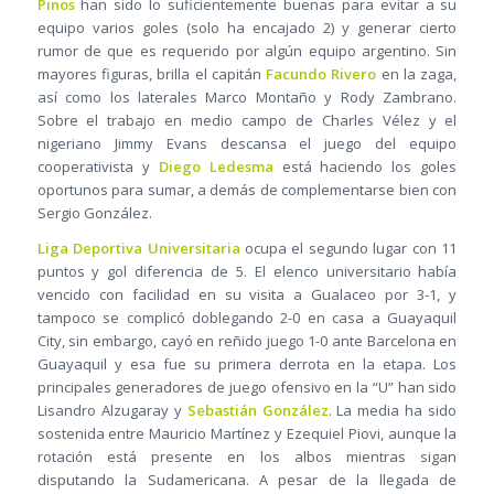
Pinos
han sido lo suficientemente buenas para evitar a su
equipo varios goles (solo ha encajado 2) y generar cierto
rumor de que es requerido por algún equipo argentino. Sin
mayores figuras, brilla el capitán
Facundo Rivero
en la zaga,
así como los laterales Marco Montaño y Rody Zambrano.
Sobre el trabajo en medio campo de Charles Vélez y el
nigeriano Jimmy Evans descansa el juego del equipo
cooperativista y
Diego Ledesma
está haciendo los goles
oportunos para sumar, a demás de complementarse bien con
Sergio González.
Liga Deportiva Universitaria
ocupa el segundo lugar con 11
puntos y gol diferencia de 5. El elenco universitario había
vencido con facilidad en su visita a Gualaceo por 3-1, y
tampoco se complicó doblegando 2-0 en casa a Guayaquil
City, sin embargo, cayó en reñido juego 1-0 ante Barcelona en
Guayaquil y esa fue su primera derrota en la etapa. Los
principales generadores de juego ofensivo en la “U” han sido
Lisandro Alzugaray y
Sebastián González
. La media ha sido
sostenida entre Mauricio Martínez y Ezequiel Piovi, aunque la
rotación está presente en los albos mientras sigan
disputando la Sudamericana. A pesar de la llegada de