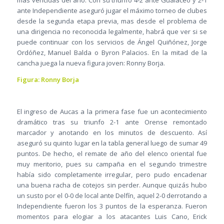
más vencidas del año. Con su triunfo 4-2 ante Gualaceo y 2-1
ante Independiente aseguró jugar el máximo torneo de clubes
desde la segunda etapa previa, mas desde el problema de
una dirigencia no reconocida legalmente, habrá que ver si se
puede continuar con los servicios de Ángel Quiñónez, Jorge
Ordóñez, Manuel Balda o Byron Palacios. En la mitad de la
cancha juega la nueva figura joven: Ronny Borja.
Figura: Ronny Borja
El ingreso de Aucas a la primera fase fue un acontecimiento
dramático tras su triunfo 2-1 ante Orense remontado
marcador y anotando en los minutos de descuento. Así
aseguró su quinto lugar en la tabla general luego de sumar 49
puntos. De hecho, el remate de año del elenco oriental fue
muy meritorio, pues su campaña en el segundo trimestre
había sido completamente irregular, pero pudo encadenar
una buena racha de cotejos sin perder. Aunque quizás hubo
un susto por el 0-0 de local ante Delfín, aquel 2-0 derrotando a
Independiente fueron los 3 puntos de la esperanza. Fueron
momentos para elogiar a los atacantes Luis Cano, Erick