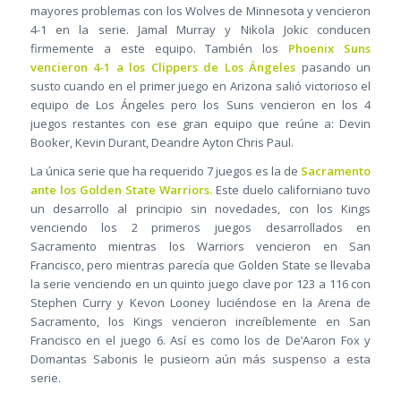
mayores problemas con los Wolves de Minnesota y vencieron
4-1 en la serie. Jamal Murray y Nikola Jokic conducen
firmemente a este equipo. También los
Phoenix Suns
vencieron 4-1 a los Clippers de Los Ángeles
pasando un
susto cuando en el primer juego en Arizona salió victorioso el
equipo de Los Ángeles pero los Suns vencieron en los 4
juegos restantes con ese gran equipo que reúne a: Devin
Booker, Kevin Durant, Deandre Ayton Chris Paul.
La única serie que ha requerido 7 juegos es la de
Sacramento
ante los Golden State Warriors.
Este duelo californiano tuvo
un desarrollo al principio sin novedades, con los Kings
venciendo los 2 primeros juegos desarrollados en
Sacramento mientras los Warriors vencieron en San
Francisco, pero mientras parecía que Golden State se llevaba
la serie venciendo en un quinto juego clave por 123 a 116 con
Stephen Curry y Kevon Looney luciéndose en la Arena de
Sacramento, los Kings vencieron increíblemente en San
Francisco en el juego 6. Así es como los de De’Aaron Fox y
Domantas Sabonis le pusieorn aún más suspenso a esta
serie.