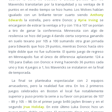
Mavericks transitarían por la tranquilidad y su ventaja de 8
puntos en el medio tiempo se hizo humo. Los Wolves habían
igualado con un brillante tercer cuarto siendo
Anthony
Edwards
la estrella, pero entre Doncic y
Kyrie Irving
se
encargaron de estirar la ventaja a 9 y con 116 a 107 se ponían
a tiro de ganar la conferencia. Minnesota con algo de
resilencia se hizo del juego 4 dando cierta sorpresa ganando
en suelo texano por 105 a 100 sumando otra gran jornada
para Edwards que hizo 29 puntos, mientras Doncic hacía otro
triple doble que no fue suficiente. El quinto juego de regreso
en Minneapolis fue el único de diferencia aplastante: 124 a
103 para Dallas con Doncic e Irving haciendo 36 puntos cada
uno y tras 4 juegos a 1, los Mavericks se instalaron en la final
de temporada.
La final se planteaba espectacular con 2 equipos
arrasadores, pero la realidad fue otra. En los 2 primeros
juegos celebrados en Boston el local fue notablemente
superior y puso pronto la serie a su favor con pizarras de 107
– 89 y 105 – 98. En el primer juego brilló Jaylen Brown y en el
segundo
Jrue Holiday.
En este último Luka Doncic hizo un