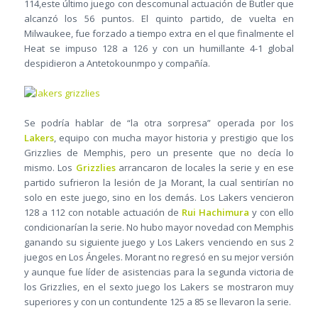
114,este último juego con descomunal actuación de Butler que
alcanzó los 56 puntos. El quinto partido, de vuelta en
Milwaukee, fue forzado a tiempo extra en el que finalmente el
Heat se impuso 128 a 126 y con un humillante 4-1 global
despidieron a Antetokounmpo y compañía.
Se podría hablar de “la otra sorpresa” operada por los
Lakers
, equipo con mucha mayor historia y prestigio que los
Grizzlies de Memphis, pero un presente que no decía lo
mismo. Los
Grizzlies
arrancaron de locales la serie y en ese
partido sufrieron la lesión de Ja Morant, la cual sentirían no
solo en este juego, sino en los demás. Los Lakers vencieron
128 a 112 con notable actuación de
Rui Hachimura
y con ello
condicionarían la serie. No hubo mayor novedad con Memphis
ganando su siguiente juego y Los Lakers venciendo en sus 2
juegos en Los Ángeles. Morant no regresó en su mejor versión
y aunque fue líder de asistencias para la segunda victoria de
los Grizzlies, en el sexto juego los Lakers se mostraron muy
superiores y con un contundente 125 a 85 se llevaron la serie.