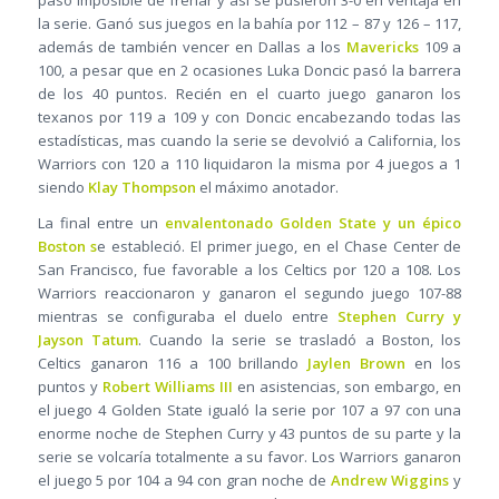
paso imposible de frenar y así se pusieron 3-0 en ventaja en
la serie. Ganó sus juegos en la bahía por 112 – 87 y 126 – 117,
además de también vencer en Dallas a los
Mavericks
109 a
100, a pesar que en 2 ocasiones Luka Doncic pasó la barrera
de los 40 puntos. Recién en el cuarto juego ganaron los
texanos por 119 a 109 y con Doncic encabezando todas las
estadísticas, mas cuando la serie se devolvió a California, los
Warriors con 120 a 110 liquidaron la misma por 4 juegos a 1
siendo
Klay Thompson
el máximo anotador.
La final entre un
envalentonado Golden State y un épico
Boston s
e estableció. El primer juego, en el Chase Center de
San Francisco, fue favorable a los Celtics por 120 a 108. Los
Warriors reaccionaron y ganaron el segundo juego 107-88
mientras se configuraba el duelo entre
Stephen Curry y
Jayson Tatum
. Cuando la serie se trasladó a Boston, los
Celtics ganaron 116 a 100 brillando
Jaylen Brown
en los
puntos y
Robert Williams III
en asistencias, son embargo, en
el juego 4 Golden State igualó la serie por 107 a 97 con una
enorme noche de Stephen Curry y 43 puntos de su parte y la
serie se volcaría totalmente a su favor. Los Warriors ganaron
el juego 5 por 104 a 94 con gran noche de
Andrew Wiggins
y