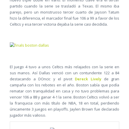
nuevo triple doble en vano. El momento clave era el tercer
partido cuando la serie se trasladó a Texas. El mismo iba
parejo, pero un monstruoso tercer cuarto de Jayson Tatum
hizo la diferencia, el marcador final fue 106 a 99 a favor de los
Celtics y esa tercer victoria dejaba la serie casi decidida.
El juego 4 tuvo a unos Celtics más relajados con la serie en
sus manos. Así Dallas venció con un contundente 122 a 84
destacando a DOncic y el pivot
Dereck Lively
de gran
campaña con los rebotes en el año. Boston sabía que podía
rematar con tranquilidad en casa y no tuvo problemas para
vencer 106 a 88 y ganar 4-1 la serie. Boston Celtics volvió a ser
la franquicia con más título de NBA, 18 en total, perdiendo
únicamente 3 juegos en playoffs. Jaylen Brown fue declarado
jugador más valioso.