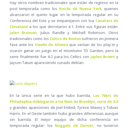
Hay otros nombres tradicionales que están de regreso en la
post temporada como los
Knicks de Nueva York
, quienes
alcanzaron el quinto lugar en la temporada regular en su
Conferencia del Este y se emparejaron con loa
Cavaliers de
Cleveland
a los que derrotaron 4-1. Entre sus figuras están:
Jalen Brunson,
Julius Randle y Mitchell Robinson. Otros
tradicionales como los
Celtics de Boston
sufrieron en primera
fase ante los
Hawks de Atlanta
que venían de los play-in y
osaron ganar un juego en el mismísimo TD Garden, pero la
seire finalmente fue 4-2 para los Celtics con
Jaylen Brown
y
Jayson Tatum apareciendo cunado debían.
En la única serie en la que hubo barrida,
Los 76ers de
Philadephia doblegaron a los Nets de Brooklyn, serie de 4-0
y grandes apariciones de Joel Embiid, Tyrese Maxey y Tobias
Harris. En el Oeste también hubo grandes diferencias aunque
sin barrida. El mejor equipo de dicha conferencia en
temporada regular: los
Nuggets de Denver
, no tuvieron