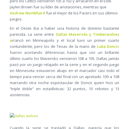
pero los Celtics vencieron 105 a 102 y arrasaron en el Este.
Jaylen Brown fue su líder de anotaciones, mientras que
Andrew Nembhard
fue el mejor de los Pacers en sus últimos
juegos.
En el Oeste iba a haber una historia de dominio bastante
parecida. La serie entre
Dallas Mavericks y Timberwolves
a
rrancó en Minneapolis y el local tuvo un primer cuarto
contundente, pero los de Texas de la mano de
Luka Doncic
fueron acortando diferencias hasta que con un brillante
último cuarto los Mavericks vencieron 108 a 105. Dallas jamás
pasó por un juego relajado en la serie y en el segundo juego
en Minnesota estuvieron abajo en el marcador casi todo el
tiempo para vencer cerca del final con un apretado 109 a 108
marcando otra noche espectacular de Doncic quien hizo un
“triple doble” en estadísticas: 32 puntos, 10 rebotes y 13
asistencias.
Cuando la serie se trasladó a Dallas, parecía que los