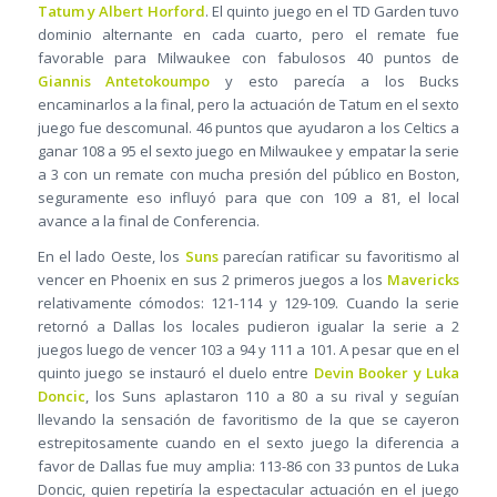
Tatum y Albert Horford
. El quinto juego en el TD Garden tuvo
dominio alternante en cada cuarto, pero el remate fue
favorable para Milwaukee con fabulosos 40 puntos de
Giannis Antetokoumpo
y esto parecía a los Bucks
encaminarlos a la final, pero la actuación de Tatum en el sexto
juego fue descomunal. 46 puntos que ayudaron a los Celtics a
ganar 108 a 95 el sexto juego en Milwaukee y empatar la serie
a 3 con un remate con mucha presión del público en Boston,
seguramente eso influyó para que con 109 a 81, el local
avance a la final de Conferencia.
En el lado Oeste, los
Suns
parecían ratificar su favoritismo al
vencer en Phoenix en sus 2 primeros juegos a los
Mavericks
relativamente cómodos: 121-114 y 129-109. Cuando la serie
retornó a Dallas los locales pudieron igualar la serie a 2
juegos luego de vencer 103 a 94 y 111 a 101. A pesar que en el
quinto juego se instauró el duelo entre
Devin Booker y Luka
Doncic
, los Suns aplastaron 110 a 80 a su rival y seguían
llevando la sensación de favoritismo de la que se cayeron
estrepitosamente cuando en el sexto juego la diferencia a
favor de Dallas fue muy amplia: 113-86 con 33 puntos de Luka
Doncic, quien repetiría la espectacular actuación en el juego