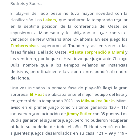
Rockets y Spurs..
El play–in del lado oeste no tuvo mayor novedad con la
clasificación. Los
Lakers,
que acabaron la temporada regular
en la séptima posición de la conferencia del Oeste, se
impusieron a Minnesota y lo obligaron a jugar contra el
vencedor de New Orleans ante Oklahoma. En ese juego los
Timberwolves
superaron al Thunder y así entraron a las
fases finales. Del lado Oeste,
Atlanta sorprendió a Miami
y
los vencieron, por lo que el Heat tuvo que jugar ante Chicago
Bulls, nombre que a los tiempos veíamos en instancias
decisivas, pero finalmente la victoria correspondió al cuadro
de Florida.
Una vez iniciados la primera fase de play-offs llegó la gran
sorpresa.
El Heat
se ubicaba ante el mejor equipo del Este y
en general de la temporada 2023, los
Milwaukee Bucks
. Miami
avisó en el primer juego como visitante ganando 130 – 117
incluyendo gran actuación de
Jimmy Butler
con 35 puntos. Los
Bucks ganaron el siguiente juego, pero no pudieron recuperar
ni lucir su poderío de todo el año. El Heat venció en los
siguientes juegos desarrollados en su casa: 121 – 99 y 119 –