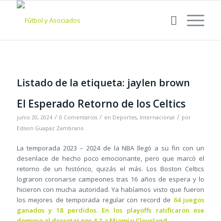
Listado de la etiqueta:
jaylen brown
El Esperado Retorno de los Celtics
/
/
/
junio 20, 2024
0 Comentarios
en
Deportes
,
Internacional
por
Edison Guapaz Zambrano
La temporada 2023 – 2024 de la NBA llegó a su fin con un
desenlace de hecho poco emocionante, pero que marcó el
retorno de un histórico, quizás el más. Los Boston Celtics
lograron coronarse campeones tras 16 años de espera y lo
hicieron con mucha autoridad. Ya habíamos visto que fueron
los mejores de temporada regular con record de
64 juegos
ganados y 18 perdidos. En los playoffs ratificaron ese
dominio al derrotar por 4-1 a Miami y Cleveland.