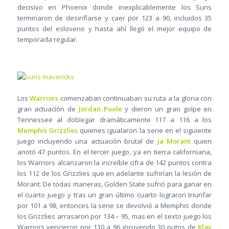
decisivo en Phoenix donde inexplicablemente los Suns
terminaron de desinflarse y caer por 123 a 90, incluidos 35
puntos del esloveno y hasta ahí llegó el mejor equipo de
temporada regular.
Los
Warriors
comenzaban continuaban su ruta a la gloria con
gran actuación de
Jordan Poole
y dieron un gran golpe en
Tennessee al doblegar dramáticamente 117 a 116 a los
Memphis Grizzlies
quienes igualaron la serie en el siguiente
juego incluyendo una actuación brutal de
Ja Morant
quien
anotó 47 puntos. En el tercer juego, ya en tierra californiana,
los Warriors alcanzaron la increíble cifra de 142 puntos contra
los 112 de los Grizzlies que en adelante sufrirían la lesión de
Morant. De todas maneras, Golden State sufrió para ganar en
el cuarto juego y tras un gran último cuarto lograron triunfar
por 101 a 98, entonces la serie se devolvió a Memphis donde
los Grizzlies arrasaron por 134 – 95, mas en el sexto juego los
Warriors vencieron por 110 a 96 incuyendo 30 putos de
Klay