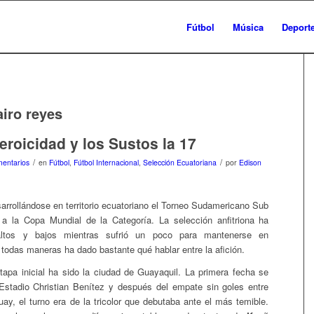
Fútbol
Música
Deport
airo reyes
eroicidad y los Sustos la 17
/
/
entarios
en
Fútbol
,
Fútbol Internacional
,
Selección Ecuatoriana
por
Edison
arrollándose en territorio ecuatoriano el Torneo Sudamericano Sub
 a la Copa Mundial de la Categoría. La selección anfitriona ha
altos y bajos mientras sufrió un poco para mantenerse en
todas maneras ha dado bastante qué hablar entre la afición.
apa inicial ha sido la ciudad de Guayaquil. La primera fecha se
 Estadio Christian Benítez y después del empate sin goles entre
ay, el turno era de la tricolor que debutaba ante el más temible.