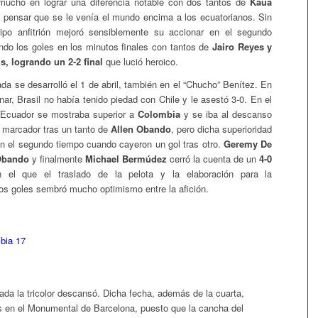
ucho en lograr una diferencia notable con dos tantos de
Kauã
pensar que se le venía el mundo encima a los ecuatorianos. Sin
ipo anfitrión mejoró sensiblemente su accionar en el segundo
ndo los goles en los minutos finales con tantos de
Jairo Reyes y
, logrando un 2-2 final
que lució heroico.
ada se desarrolló el 1 de abril, también en el “Chucho” Benítez. En
inar, Brasil no había tenido piedad con Chile y le asestó 3-0. En el
, Ecuador se mostraba superior a
Colombia
y se iba al descanso
l marcador tras un tanto de
Allen Obando
, pero dicha superioridad
en el segundo tiempo cuando cayeron un gol tras otro.
Geremy De
 Obando
y finalmente
Michael Bermúdez
cerró la cuenta de un
4-0
el que el traslado de la pelota y la elaboración para la
os goles sembró mucho optimismo entre la afición.
nada la tricolor descansó. Dicha fecha, además de la cuarta,
s en el Monumental de Barcelona, puesto que la cancha del