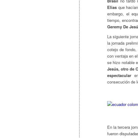
Brasil
no tardó m
Elias
que hacían 
embargo, el equ
tiempo, encontra
Geremy De Jesús
La siguiente jorn
la jornada prelim
cotejo de fondo
con ventaja en e
se hizo notable 
Jesús, otro de
espectacular
en 
consecución de l
En la tercera jor
fueron disputada