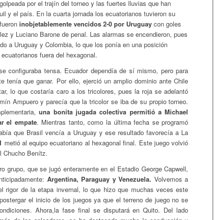
lpeada por el trajín del torneo y las fuertes lluvias que han
l y el país. En la cuarta jornada los ecuatorianos tuvieron su
 fueron
inobjetablemente vencidos 2-0 por Uruguay
con goles
ez y Luciano Barone de penal. Las alarmas se encendieron, pues
ido a Uruguay y Colombia, lo que los ponía en una posición
 ecuatorianos fuera del hexagonal.
 se configuraba tensa. Ecuador dependía de sí mismo, pero para
te tenía que ganar. Por ello, ejerció un amplio dominio ante Chile
ar, lo que costaría caro a los tricolores, pues la roja se adelantó
mín Ampuero y parecía que la tricolor se iba de su propio torneo.
plementaria,
una bonita jugada colectiva permitió a Michael
r el empate
. Mientras tanto, como la última fecha se programó
abía que Brasil vencía a Uruguay y ese resultado favorecía a La
1
metió al equipo ecuatoriano al hexagonal final. Este juego volvió
el Chucho Benítz.
tro grupo, que se jugó enteramente en el Estadio George Capwell,
anticipadamente:
Argentina, Paraguay y Venezuela.
Volvemos a
l rigor de la etapa invernal, lo que hizo que muchas veces este
postergar el inicio de los juegos ya que el terreno de juego no se
ndiciones. Ahora,la fase final se disputará en Quito. Del lado