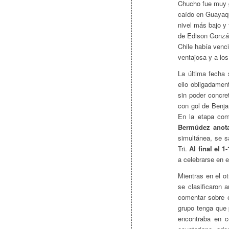
Chucho fue muy go
caído en Guayaqui
nivel más bajo y
de Edison Gonzál
Chile había venc
ventajosa y a los
La última fecha
ello obligadamen
sin poder concret
con gol de Benja
En la etapa com
Bermúdez anota
simultánea, se s
Tri.
Al final el 1-
a celebrarse en 
Mientras en el o
se clasificaron 
comentar sobre e
grupo tenga que 
encontraba en co