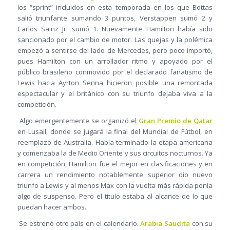
los “sprint” incluidos en esta temporada en los que Bottas
salió triunfante sumando 3 puntos, Verstappen sumó 2 y
Carlos Sainz Jr. sumó 1. Nuevamente Hamilton había sido
sancionado por el cambio de motor. Las quejas y la polémica
empezó a sentirse del lado de Mercedes, pero poco importó,
pues Hamilton con un arrollador ritmo y apoyado por el
público brasileño conmovido por el declarado fanatismo de
Lewis hacia Ayrton Senna hicieron posible una remontada
espectacular y el británico con su triunfo dejaba viva a la
competición.
Algo emergentemente se organizó el
Gran Premio de Qatar
en Lusail, donde se jugará la final del Mundial de Fútbol, en
reemplazo de Australia. Había terminado la etapa americana
y comenzaba la de Medio Oriente y sus circuitos nocturnos. Ya
en competición, Hamilton fue el mejor en clasificaciones y en
carrera un rendimiento notablemente superior dio nuevo
triunfo a Lewis y al menos Max con la vuelta más rápida ponía
algo de suspenso. Pero el título estaba al alcance de lo que
puedan hacer ambos.
Se estrenó otro país en el calendario.
Arabia Saudita
con su