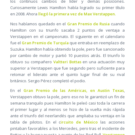
los continuos cambios de líder y demás posiciones.
Curiosamente Lewis Hamilton había logrado su primer título
en 2008. Ahora
llegó la primera vez de Max Verstappen.
Nos habíamos quedado en el
Gran Premio de Rusia
cuando
Hamilton con su triunfo sacaba 2 puntos de ventaja a
Verstappen en el campeonato. El siguiente en el calendario
fue el
Gran Premio de Turquía
que entraba en reemplazo de
Suzuka. Hamilton había obtenido la pole, pero fue sancionado
por cambio de motor y partió 10 puestos atrás. El triunfo lo
obtuvo su compañero
Valtteri Bottas
en una actuación muy
superior a Verstappen que fue segundo pero suficiente para
retomar el liderato ante el quinto lugar final de su rival
británico. Sergio Pérez completó el podio.
En el
Gran Premio de las Américas, en Austin Texas
,
Verstappen obtuvo la pole, pero eso no le garantizó un fin de
semana tranquilo pues Hamilton le peleó casi toda la carrera
el primer lugar y al menos se hizo de la vuelta más rápida
ante el triunfo del neerlandés que ampliaba su ventaja en la
tabla de pilotos. En el c
ircuito de México
las acciones
pintaban favorables a los Mercedes, pero tras el incidente de
Bottas y la buena puesta a punto de los Red Bull,
Verstappen