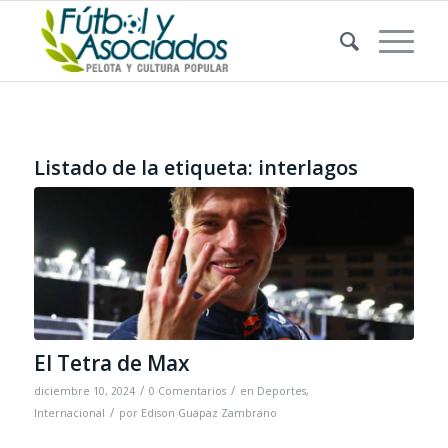
Listado de la etiqueta:
interlagos
El Tetra de Max
/
/
diciembre 10, 2024
0 Comentarios
en
Deportes
,
/
Internacional
por
Edison Guapaz Zambrano