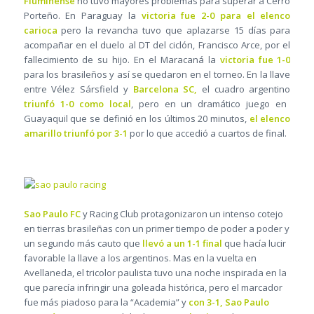
Fluminense
no tuvo mayores problemas para superar a Cerro
Porteño. En Paraguay la
victoria fue 2-0 para el elenco
carioca
pero la revancha tuvo que aplazarse 15 días para
acompañar en el duelo al DT del ciclón, Francisco Arce, por el
fallecimiento de su hijo. En el Maracaná la
victoria fue 1-0
para los brasileños y así se quedaron en el torneo. En la llave
entre Vélez Sársfield y
Barcelona SC,
el cuadro argentino
triunfó 1-0 como local
, pero en un dramático juego en
Guayaquil que se definió en los últimos 20 minutos,
el elenco
amarillo triunfó por 3-1
por lo que accedió a cuartos de final.
Sao Paulo FC
y Racing Club protagonizaron un intenso cotejo
en tierras brasileñas con un primer tiempo de poder a poder y
un segundo más cauto que
llevó a un 1-1 final
que hacía lucir
favorable la llave a los argentinos. Mas en la vuelta en
Avellaneda, el tricolor paulista tuvo una noche inspirada en la
que parecía infringir una goleada histórica, pero el marcador
fue más piadoso para la “Academia” y
con 3-1, Sao Paulo