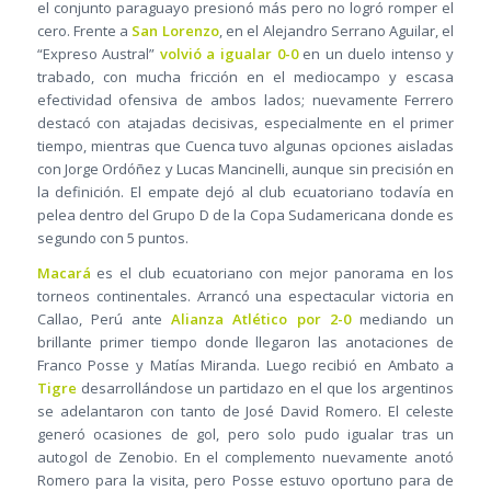
el conjunto paraguayo presionó más pero no logró romper el
cero. Frente a
San Lorenzo
, en el Alejandro Serrano Aguilar, el
“Expreso Austral”
volvió a igualar 0-0
en un duelo intenso y
trabado, con mucha fricción en el mediocampo y escasa
efectividad ofensiva de ambos lados; nuevamente Ferrero
destacó con atajadas decisivas, especialmente en el primer
tiempo, mientras que Cuenca tuvo algunas opciones aisladas
con Jorge Ordóñez y Lucas Mancinelli, aunque sin precisión en
la definición. El empate dejó al club ecuatoriano todavía en
pelea dentro del Grupo D de la Copa Sudamericana donde es
segundo con 5 puntos.
Macará
es el club ecuatoriano con mejor panorama en los
torneos continentales. Arrancó una espectacular victoria en
Callao, Perú ante
Alianza Atlético por 2-0
mediando un
brillante primer tiempo donde llegaron las anotaciones de
Franco Posse y Matías Miranda. Luego recibió en Ambato a
Tigre
desarrollándose un partidazo en el que los argentinos
se adelantaron con tanto de José David Romero. El celeste
generó ocasiones de gol, pero solo pudo igualar tras un
autogol de Zenobio. En el complemento nuevamente anotó
Romero para la visita, pero Posse estuvo oportuno para de