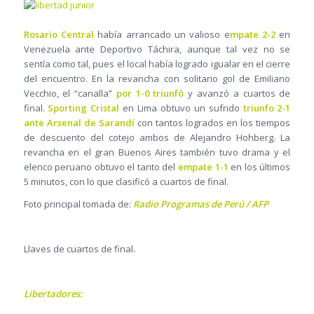
Rosario Central
había arrancado un valioso e
mpate 2-2
en
Venezuela ante Deportivo Táchira, aunque tal vez no se
sentía como tal, pues el local había logrado igualar en el cierre
del encuentro. En la revancha con solitario gol de Emiliano
Vecchio, el “canalla”
por 1-0 triunfó
y avanzó a cuartos de
final.
Sporting Cristal
en Lima obtuvo un sufrido
triunfo 2-1
ante Arsenal de Sarandí
con tantos logrados en los tiempos
de descuento del cotejo ambos de Alejandro Hohberg. La
revancha en el gran Buenos Aires también tuvo drama y el
elenco peruano obtuvo el tanto del
empate 1-1
en los últimos
5 minutos, con lo que clasificó a cuartos de final.
Foto principal tomada de:
Radio Programas de Perú / AFP
Llaves de cuartos de final.
Libertadores: