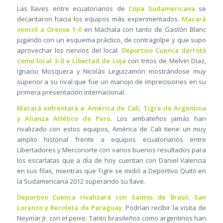
Las llaves entre ecuatorianos de
Copa Sudamericana
se
decantaron hacia los equipos más experimentados.
Macará
venció a Orense 1-0
en Machala con tanto de Gastón Blanc
jugando con un esquema práctico, de contragolpe y que supo
aprovechar los nervios del local.
Deportivo Cuenca derrotó
como local 3-0 a Libertad de Loja
con tntos de Melvin Díaz,
Ignacio Mosquera y Nicolás Leguizamón mostrándose muy
superior a su rival que fue un manojo de imprecisiones en su
primera presentación internacional.
Macará enfrentará a: América de Cali, Tigre de Argentina
y Alianza Atlético de Perú.
Los ambateños jamás han
rivalizado con estos equipos, América de Cali tiene un muy
amplio historial frente a equipos ecuatorianos entre
Libertadores y Merconorte con varios buenos resultados para
los escarlatas que a día de hoy cuentan con Daniel Valencia
en sus filas, mientras que Tigre se midió a Deportivo Quito en
la Sudamericana 2012 superando su llave.
Deportivo Cuenca rivalizará con Santos de Brasil, San
Lorenzo y Recoleta de Paraguay.
Podrían recibir la visita de
Neymar Jr. con el peixe. Tanto brasileños como argentinos han