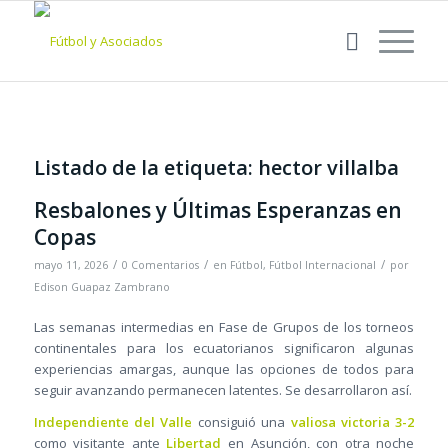
Listado de la etiqueta:
hector villalba
Resbalones y Últimas Esperanzas en
Copas
/
/
/
mayo 11, 2026
0 Comentarios
en
Fútbol
,
Fútbol Internacional
por
Edison Guapaz Zambrano
Las semanas intermedias en Fase de Grupos de los torneos
continentales para los ecuatorianos significaron algunas
experiencias amargas, aunque las opciones de todos para
seguir avanzando permanecen latentes. Se desarrollaron así.
Independiente del Valle
consiguió una
valiosa victoria 3-2
como visitante ante
Libertad
en Asunción, con otra noche