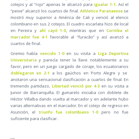
cotejos y al “rojo” apenas le alcanzó para
igualar 1-1
. Así el
“peixe” alcanzó los cuartos de final.
Athletico Paranaense
se
mostró muy superior a América de Cali y venció al elenco
colombiano en sus 2 cotejos. El cuadro escarlata hizo de local
en Pereira y
ahí cayó 1-0
, mientras que en
Curitiba el
marcador fue 4-1
favorable al “furacão” y así avanzó a
cuartos de final.
Gremio había
vencido 1-0
en su visita a
Liga Deportiva
Universitaria
y parecía tener la llave notablemente a su
favor, pero en un juego cargado de coraje, los ecuatorianos
doblegaron en 2-1
a los gaúchos en Porto Alegre y se
anotaron una sensacional clasificación a cuartos de final. En
tremendo partidazo,
Libertad venció por 4-3
en su visita a
Junior de Barranquilla. El gumarelo iniciaba con doblete de
Héctor Villalba dando vuelta al marcador y en adelante hubo
varias alternativas en el marcador. En el cotejo de regreso en
Asunción, el
triunfo fue colombiano 1-0
pero no fue
suficiente para clasificar.