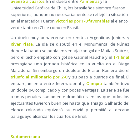
avanzó a cuartos
. En el duelo entre
Palmeiras
y la
Universidad Católica de Chile, los brasileños siempre fueron
superiores, aunque no necesariamente se reflejó la situación
en el marcador. Fueron
victorias por 1-0 favorables
al elenco
verde tanto en Chile como en Brasil.
Un duelo muy bonaerense enfrentó a Argentinos Juniors y
River Plate
. La ida se disputó en el Monumental de Núñez
donde la banda se ponía en ventaja con gol de Matías Suárez,
pero el bicho empató con gol de Gabriel Hauche y el
1-1 final
presagiaba una jornada histórica en la vuelta en el Diego
Maradona. Sin embargo un doblete de Braian Romero dio el
triunfo al millonario por 2-0
y su paso a cuartos de final. El
emparejamiento entre Internacional y
Olimpia
también tuvo
un doble 0-0 complicado y con pocas ventajas. La serie se fue
a unos penales sumamente dramáticos en los que todos los
ejectuantes tuvieron buen pie hasta que Thiago Galhardo del
elenco colorado equivocó su envió y permitió al decano
paraguayo alcanzar los cuartos de final.
Sudamericana