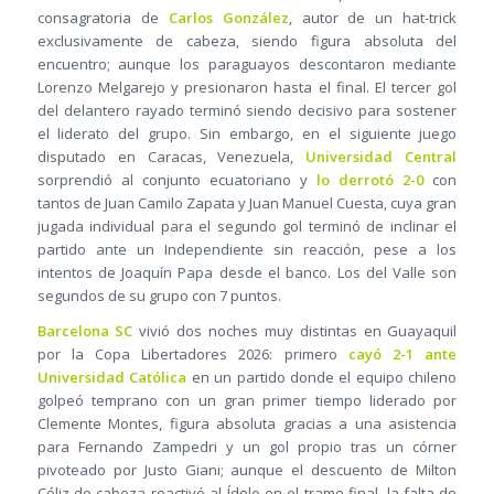
consagratoria de
Carlos González
, autor de un hat-trick
exclusivamente de cabeza, siendo figura absoluta del
encuentro; aunque los paraguayos descontaron mediante
Lorenzo Melgarejo y presionaron hasta el final. El tercer gol
del delantero rayado terminó siendo decisivo para sostener
el liderato del grupo. Sin embargo, en el siguiente juego
disputado en Caracas, Venezuela,
Universidad Central
sorprendió al conjunto ecuatoriano y
lo derrotó 2-0
con
tantos de Juan Camilo Zapata y Juan Manuel Cuesta, cuya gran
jugada individual para el segundo gol terminó de inclinar el
partido ante un Independiente sin reacción, pese a los
intentos de Joaquín Papa desde el banco. Los del Valle son
segundos de su grupo con 7 puntos.
Barcelona SC
vivió dos noches muy distintas en Guayaquil
por la Copa Libertadores 2026: primero
cayó 2-1 ante
Universidad Católica
en un partido donde el equipo chileno
golpeó temprano con un gran primer tiempo liderado por
Clemente Montes, figura absoluta gracias a una asistencia
para Fernando Zampedri y un gol propio tras un córner
pivoteado por Justo Giani; aunque el descuento de Milton
Céliz de cabeza reactivó al Ídolo en el tramo final, la falta de