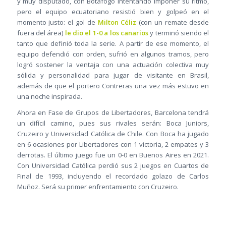
y muy disputado, con Botafogo intentando imponer su ritmo,
pero el equipo ecuatoriano resistió bien y golpeó en el
momento justo: el gol de
Milton Céliz
(con un remate desde
fuera del área)
le dio el 1-0 a los canarios
y terminó siendo el
tanto que definió toda la serie. A partir de ese momento, el
equipo defendió con orden, sufrió en algunos tramos, pero
logró sostener la ventaja con una actuación colectiva muy
sólida y personalidad para jugar de visitante en Brasil,
además de que el portero Contreras una vez más estuvo en
una noche inspirada.
Ahora en Fase de Grupos de Libertadores, Barcelona tendrá
un difícil camino, pues sus rivales serán: Boca Juniors,
Cruzeiro y Universidad Católica de Chile. Con Boca ha jugado
en 6 ocasiones por Libertadores con 1 victoria, 2 empates y 3
derrotas. El último juego fue un 0-0 en Buenos Aires en 2021.
Con Universidad Católica perdió sus 2 juegos en Cuartos de
Final de 1993, incluyendo el recordado golazo de Carlos
Muñoz. Será su primer enfrentamiento con Cruzeiro.