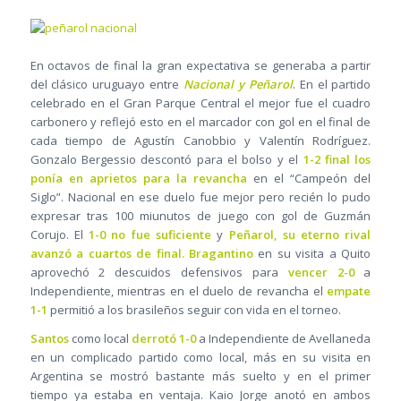
En octavos de final la gran expectativa se generaba a partir
del clásico uruguayo entre
Nacional y Peñarol
. En el partido
celebrado en el Gran Parque Central el mejor fue el cuadro
carbonero y reflejó esto en el marcador con gol en el final de
cada tiempo de Agustín Canobbio y Valentín Rodríguez.
Gonzalo Bergessio descontó para el bolso y el
1-2 final los
ponía en aprietos para la revancha
en el “Campeón del
Siglo”. Nacional en ese duelo fue mejor pero recién lo pudo
expresar tras 100 miunutos de juego con gol de Guzmán
Corujo. El
1-0 no fue suficiente
y
Peñarol, su eterno rival
avanzó a cuartos de final.
Bragantino
en su visita a Quito
aprovechó 2 descuidos defensivos para
vencer 2-0
a
Independiente, mientras en el duelo de revancha el
empate
1-1
permitió a los brasileños seguir con vida en el torneo.
Santos
como local
derrotó 1-0
a Independiente de Avellaneda
en un complicado partido como local, más en su visita en
Argentina se mostró bastante más suelto y en el primer
tiempo ya estaba en ventaja. Kaio Jorge anotó en ambos