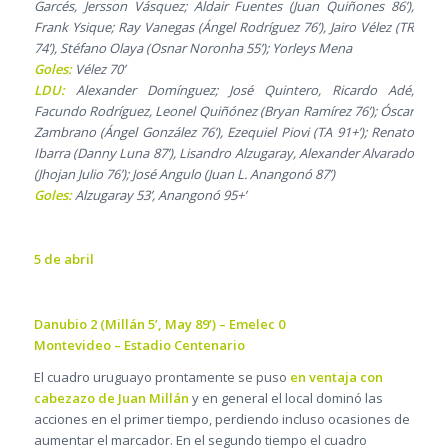
Garcés, Jersson Vásquez; Aldair Fuentes (Juan Quiñones 86’),
Frank Ysique; Ray Vanegas (Ángel Rodríguez 76’), Jairo Vélez (TR
74’), Stéfano Olaya (Osnar Noronha 55’); Yorleys Mena
Goles:
Vélez 70’
LDU:
Alexander Domínguez; José Quintero, Ricardo Adé,
Facundo Rodríguez, Leonel Quiñónez (Bryan Ramírez 76’); Óscar
Zambrano (Ángel González 76’), Ezequiel Piovi (TA 91+’); Renato
Ibarra (Danny Luna 87’), Lisandro Alzugaray, Alexander Alvarado
(Jhojan Julio 76’); José Angulo (Juan L. Anangonó 87’)
Goles:
Alzugaray 53’, Anangonó 95+’
5 de abril
Danubio 2 (Millán 5’, May 89’) – Emelec 0
Montevideo – Estadio Centenario
El cuadro uruguayo prontamente se puso
en ventaja con
cabezazo de Juan Millán
y en general el local dominó las
acciones en el primer tiempo, perdiendo incluso ocasiones de
aumentar el marcador. En el segundo tiempo el cuadro