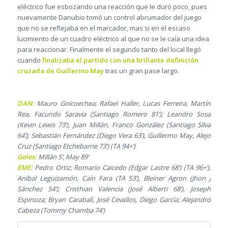
eléctrico fue esbozando una reacción que le duró poco, pues
nuevamente Danubio tomó un control abrumador del juego
que no se reflejaba en el marcador, mas si en el escaso
lucimiento de un cuadro eléctrico al que no se le caía una idea
para reaccionar. Finalmente el segundo tanto del local llegó
cuando
finalizaba el partido con una brillante definición
cruzada de Guillermo May
tras un gran pase largo.
DAN:
Mauro Goicoechea; Rafael Haller, Lucas Ferreira, Martín
Rea, Facundo Saravia (Santiago Romero 81’); Leandro Sosa
(Kevin Lewis 73’), Juan Millán, Franco González (Santiago Silva
64’); Sebastián Fernández (Diego Vera 63’), Guillermo May, Alejo
Cruz (Santiago Etchebarne 73’) (TA 94+’)
Goles:
Millán 5’, May 89’
EME:
Pedro Ortiz; Romario Caicedo (Edgar Lastre 68’) (TA 96+’),
Aníbal Leguizamón, Caín Fara (TA 53’), Bleiner Agron (Jhon J
Sánchez 54’); Cristhian Valencia (José Alberti 68’), Joseph
Espinoza; Bryan Carabalí, José Cevallos, Diego García; Alejandro
Cabeza (Tommy Chamba 74’)