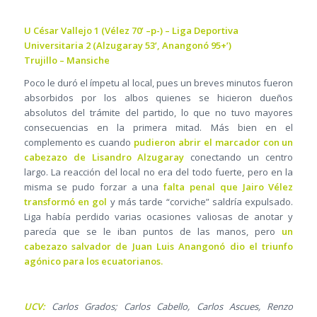
U César Vallejo 1 (Vélez 70’ –p-) – Liga Deportiva
Universitaria 2 (Alzugaray 53’, Anangonó 95+’)
Trujillo – Mansiche
Poco le duró el ímpetu al local, pues un breves minutos fueron
absorbidos por los albos quienes se hicieron dueños
absolutos del trámite del partido, lo que no tuvo mayores
consecuencias en la primera mitad. Más bien en el
complemento es cuando
pudieron abrir el marcador con un
cabezazo de Lisandro Alzugaray
conectando un centro
largo. La reacción del local no era del todo fuerte, pero en la
misma se pudo forzar a una
falta penal que Jairo Vélez
transformó en gol
y más tarde “corviche” saldría expulsado.
Liga había perdido varias ocasiones valiosas de anotar y
parecía que se le iban puntos de las manos, pero
un
cabezazo salvador de Juan Luis Anangonó dio el triunfo
agónico para los ecuatorianos.
UCV:
Carlos Grados; Carlos Cabello, Carlos Ascues, Renzo