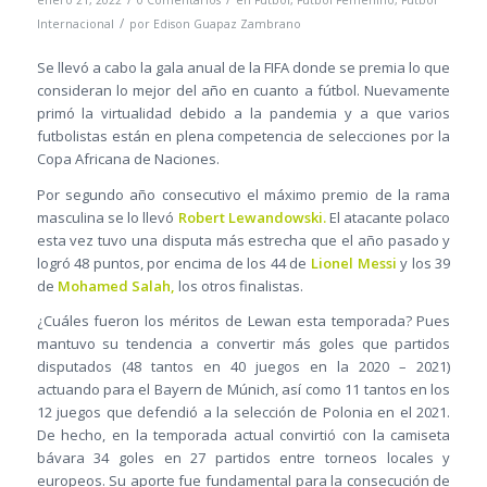
enero 21, 2022
0 Comentarios
en
Fútbol
,
Fútbol Femenino
,
Fútbol
/
Internacional
por
Edison Guapaz Zambrano
Se llevó a cabo la gala anual de la FIFA donde se premia lo que
consideran lo mejor del año en cuanto a fútbol. Nuevamente
primó la virtualidad debido a la pandemia y a que varios
futbolistas están en plena competencia de selecciones por la
Copa Africana de Naciones.
Por segundo año consecutivo el máximo premio de la rama
masculina se lo llevó
Robert Lewandowski.
El atacante polaco
esta vez tuvo una disputa más estrecha que el año pasado y
logró 48 puntos, por encima de los 44 de
Lionel Messi
y los 39
de
Mohamed Salah,
los otros finalistas.
¿Cuáles fueron los méritos de Lewan esta temporada? Pues
mantuvo su tendencia a convertir más goles que partidos
disputados (48 tantos en 40 juegos en la 2020 – 2021)
actuando para el Bayern de Múnich, así como 11 tantos en los
12 juegos que defendió a la selección de Polonia en el 2021.
De hecho, en la temporada actual convirtió con la camiseta
bávara 34 goles en 27 partidos entre torneos locales y
europeos. Su aporte fue fundamental para la consecución de