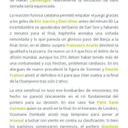
de Hakan
Çalhanoglu
. Nuevamente la sensación de llave
cerrada sería equivocada.
La reacción furiosa catalana permitió empatar el juego gracias
a los goles de
Eric García y Dani Olmo
antes del minuto 60. La
incertidumbre se apoderaba del barrio de San Siro y faltando
2 minutos para el final, Raphinha anotaba una soñada
remontada y lo que parecía un glorioso paso del Barça a la
final. Error, en el último suspiro
Francesco Acerbi
devolvió la
igualdad a la pizarra. De nuevo un 3-3 que hizo el delirio de la
afición mundial, aunque los DTs deben haber tenido más de
una contrariedad y sus hinchas, problemas cardíacos. En los
alargues de nuevo prevaleció la figura de Sommer y
Davide
Frattesi
anotó el definitivo 4-3 para que Inter vuelva a la final
de la Champions tras solo 2 años.
La otra semifinal no tuvo ese bombardeo de emociones. De
hecho se pareció únicamente en el rol fundamental del
portero para su decisión. En ese caso fue
París Saint
Germain
quien se anotó en la final. En el Emirates de Londres,
Ousmane Dembelé anotó muy temprano para poner al
Arsenal
a luchar con viento en contra su clasificación. Si bien
los parisinos comenzaron nerviosos, el portero
Gianluigi