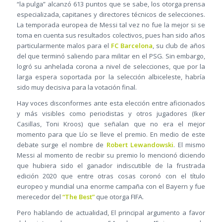
“la pulga” alcanzó 613 puntos que se sabe, los otorga prensa
especializada, capitanes y directores técnicos de selecciones.
La temporada europea de Messi tal vez no fue la mejor si se
toma en cuenta sus resultados colectivos, pues han sido años
particularmente malos para el
FC Barcelona
, su club de años
del que terminó saliendo para militar en el PSG. Sin embargo,
logró su anhelada corona a nivel de selecciones, que por la
larga espera soportada por la selección albiceleste, habría
sido muy decisiva para la votación final.
Hay voces disconformes ante esta elección entre aficionados
y más visibles como periodistas y otros jugadores (Iker
Casillas, Toni Kroos) que señalan que no era el mejor
momento para que Lío se lleve el premio. En medio de este
debate surge el nombre de
Robert Lewandowski
. El mismo
Messi al momento de recibir su premio lo mencionó diciendo
que hubiera sido el ganador indiscutible de la frustrada
edición 2020 que entre otras cosas coronó con el título
europeo y mundial una enorme campaña con el Bayern y fue
merecedor del
“The Best”
que otorga FIFA.
Pero hablando de actualidad, El principal argumento a favor