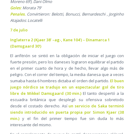
Moreno 69’), Dani Olmo
Goles:
Morata 79’
Penales.
Convirtieron: Belotti, Bonucci, Bernardeschi , Jorginho
Atajados: Locatelli
7 de julio
Inglaterra 2 (Kjaer 38’ –ag-, Kane 104’) – Dinamarca 1
(Damsgaard 30’)
El anfitrión se sintió en la obligación de iniciar el juego con
fuerte presión, pero los daneses lograron equilibrar el partido
en el primer cuarto de hora y de hecho, llevar algo más de
peligro. Con el correr del tiempo, la media danesa que a veces
sumaba hasta 6 hombres dictaba el orden del partido.
El buen
juego nórdico se tradujo en un espectacular gol de tiro
libre de Mikkel Damsgaard (30 min.)
El tanto despertó a la
escuadra británica que desplegó su ofensiva sobretodo
desde el costado derecho. Así
un servicio de Saka terminó
siendo introducido en puerta propia por Simon Kjaer (38
min.)
y el fin del primer tiempo fue sin duda lo más
interesante del mismo.