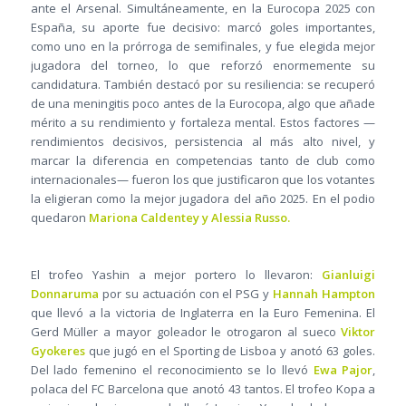
ante el Arsenal. Simultáneamente, en la Eurocopa 2025 con
España, su aporte fue decisivo: marcó goles importantes,
como uno en la prórroga de semifinales, y fue elegida mejor
jugadora del torneo, lo que reforzó enormemente su
candidatura. También destacó por su resiliencia: se recuperó
de una meningitis poco antes de la Eurocopa, algo que añade
mérito a su rendimiento y fortaleza mental. Estos factores —
rendimientos decisivos, persistencia al más alto nivel, y
marcar la diferencia en competencias tanto de club como
internacionales— fueron los que justificaron que los votantes
la eligieran como la mejor jugadora del año 2025. En el podio
quedaron
Mariona Caldentey y Alessia Russo.
El trofeo Yashin a mejor portero lo llevaron:
Gianluigi
Donnaruma
por su actuación con el PSG y
Hannah Hampton
que llevó a la victoria de Inglaterra en la Euro Femenina. El
Gerd Müller a mayor goleador le otrogaron al sueco
Viktor
Gyokeres
que jugó en el Sporting de Lisboa y anotó 63 goles.
Del lado femenino el reconocimiento se lo llevó
Ewa Pajor
,
polaca del FC Barcelona que anotó 43 tantos. El trofeo Kopa a