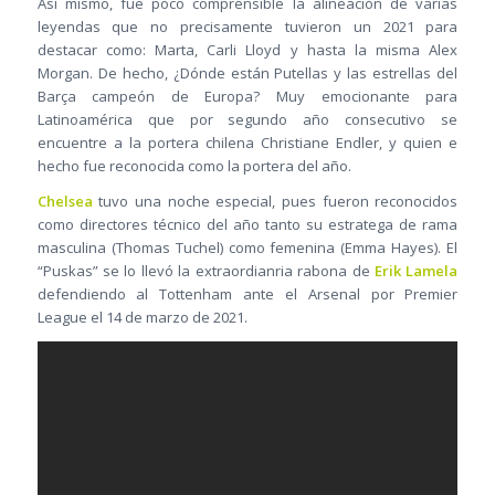
Así mismo, fue poco comprensible la alineación de varias
leyendas que no precisamente tuvieron un 2021 para
destacar como: Marta, Carli Lloyd y hasta la misma Alex
Morgan. De hecho, ¿Dónde están Putellas y las estrellas del
Barça campeón de Europa? Muy emocionante para
Latinoamérica que por segundo año consecutivo se
encuentre a la portera chilena Christiane Endler, y quien e
hecho fue reconocida como la portera del año.
Chelsea
tuvo una noche especial, pues fueron reconocidos
como directores técnico del año tanto su estratega de rama
masculina (Thomas Tuchel) como femenina (Emma Hayes). El
“Puskas” se lo llevó la extraordianria rabona de
Erik Lamela
defendiendo al Tottenham ante el Arsenal por Premier
League el 14 de marzo de 2021.