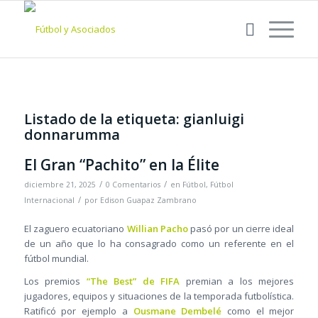
Listado de la etiqueta:
gianluigi
donnarumma
El Gran “Pachito” en la Élite
/
/
diciembre 21, 2025
0 Comentarios
en
Fútbol
,
Fútbol
/
Internacional
por
Edison Guapaz Zambrano
El zaguero ecuatoriano
Willian Pacho
pasó por un cierre ideal
de un año que lo ha consagrado como un referente en el
fútbol mundial.
Los premios
“The Best” de FIFA
premian a los mejores
jugadores, equipos y situaciones de la temporada futbolística.
Ratificó por ejemplo a
Ousmane Dembelé
como el mejor