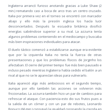
Inglaterra arrancó furioso anotando gracias a Luke Shaw (2
min.) rematando casi a boca de arco tras un centro cruzado.
Italia por primera vez en el torneo se encontró con marcador
abajo y ello más la presión inglesa los hacía lucir
desconcertados. Después la escuadra británica dosificó
energías sabiéndose superior a su rival. La azzurra tenía
algunos problemas conteniendo en el mediocampo y buscaba
más bien inspiraciones individuales para atacar.
El duelo táctico comenzó a estabilizarse aunque era evidente
que por la izquierda Italia no tenía la fuerza de otras
presentaciones y que los problemas físicos de Jorginho los
afectaban. El cierre del primer tiempo fue más bien pausado e
incluso pesado mientras Inglaterra había cedido el balón a un
rival al que no se le aparecían ideas para vulnerarlo.
Italia apareció algo más ambiciosos en el segundo tiempo,
aunque por ello también las acciones se volvieron más
friccionadas. La azzurra también hizo un par de cambios para
refrescar el ataque. Con paciencia esto dio sus frutos pues a
la salida de un córner y con un par de rebotes, Leonardo
Bonucci (66 min.) consiguió la igualdad coronando la crecida en