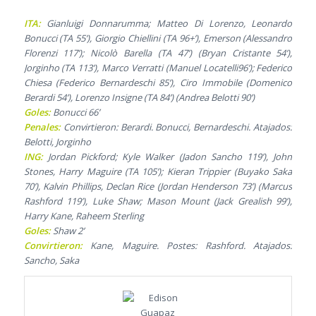
ITA:
Gianluigi Donnarumma; Matteo Di Lorenzo, Leonardo
Bonucci (TA 55’), Giorgio Chiellini (TA 96+’), Emerson (Alessandro
Florenzi 117’); Nicolò Barella (TA 47’) (Bryan Cristante 54’),
Jorginho (TA 113’), Marco Verratti (Manuel Locatelli96’); Federico
Chiesa (Federico Bernardeschi 85’), Ciro Immobile (Domenico
Berardi 54’), Lorenzo Insigne (TA 84’) (Andrea Belotti 90’)
Goles:
Bonucci 66’
Penales:
Convirtieron: Berardi. Bonucci, Bernardeschi. Atajados:
Belotti, Jorginho
ING:
Jordan Pickford; Kyle Walker (Jadon Sancho 119’), John
Stones, Harry Maguire (TA 105’); Kieran Trippier (Buyako Saka
70’), Kalvin Phillips, Declan Rice (Jordan Henderson 73’) (Marcus
Rashford 119’), Luke Shaw; Mason Mount (Jack Grealish 99’),
Harry Kane, Raheem Sterling
Goles:
Shaw 2’
Convirtieron:
Kane, Maguire. Postes: Rashford. Atajados:
Sancho, Saka