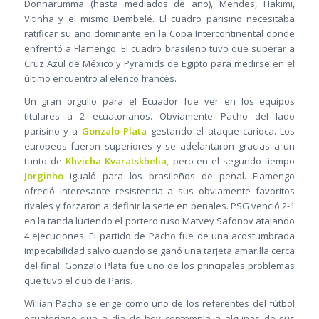
Donnarumma (hasta mediados de año), Mendes, Hakimi,
Vitinha y el mismo Dembelé. El cuadro parisino necesitaba
ratificar su año dominante en la Copa Intercontinental donde
enfrentó a Flamengo. El cuadro brasileño tuvo que superar a
Cruz Azul de México y Pyramids de Egipto para medirse en el
último encuentro al elenco francés.
Un gran orgullo para el Ecuador fue ver en los equipos
titulares a 2 ecuatorianos. Obviamente Pacho del lado
parisino y a
Gonzalo Plata
gestando el ataque carioca. Los
europeos fueron superiores y se adelantaron gracias a un
tanto de
Khvicha Kvaratskhelia,
pero en el segundo tiempo
Jorginho
igualó para los brasileños de penal. Flamengo
ofreció interesante resistencia a sus obviamente favoritos
rivales y forzaron a definir la serie en penales. PSG venció 2-1
en la tanda luciendo el portero ruso Matvey Safonov atajando
4 ejecuciones. El partido de Pacho fue de una acostumbrada
impecabilidad salvo cuando se ganó una tarjeta amarilla cerca
del final. Gonzalo Plata fue uno de los principales problemas
que tuvo el club de París.
Willian Pacho se erige como uno de los referentes del fútbol
ecuatoriano que a día de hoy contempla a algunas de sus