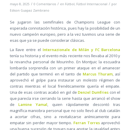
/
/
/
mayo 8, 2025
0 Comentarios
en
Fútbol
,
Fútbol Internacional
por
Edison Guapaz Zambrano
Se jugaron las semifinales de Champions League con
esperada connotación histórica, pues hay la posibilidad de un
nuevo campeón europeo, pero a la vez tuvimos una serie de
esas que ya se puede considerar clásicas.
La llave entre el
Internazionale de Milán y FC Barcelona
tenía su historia y el evento más reciente nos llevaba al 2010 y
la revancha personal de Mourinho. En Montjuic la escuadra
lombarda sorprendía con un primer ataque en el amanecer
del partido que terminó en el tanto de
Marcus Thuram
, así
aprovechó el golpe para instaurar un molesto régimen de
contras mientras el local frenéticamente quería el empate.
Una de esas contras acabó en gol de
Denzel Dumfries
con el
que parecía irse cerrando la serie hasta que arrancó el show
de
Lamine Yamal
, quien rápidamente descontó tras
magnífica maniobra personal que no solo llevó al club catalán
a acortar cifras, sino a revitalizarse anímicamente para
empatar sin perder mayor tiempo.
Ferran Torres
aprovechó
una buena sucesión de toques para anotar la igualdad antes