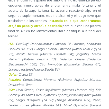
ellos el dominio español fue amplio e increíblemente perdió
opciones inmejorables de anotar entre mala fortuna y el
acierto de la zaga italiana. La azzurra reaccionó algo en el
segundo suplementario, mas no alcanzó y el juego tuvo que
trasladarse a los penales,
instancia en la que Donnarumma
atajó un penal y otro fue desviado
para que con una pizarra
final de 4-2 en los lanzamientos, Italia clasifique a la final del
torneo.
ITA:
Gianluigi Donnarumma; Giovanni Di Lorenzo, Leonardo
Bonucci (TA 117’), Giorgio Chiellini, Emerson (Rafael Tolói 73’) (TA
97’); Nicolò Barella (Manuel Locatelli 84’), Jorginho, Marco
Verratti (Matteo Pessina 73’); Federico Chiesa (Federico
Bernardeschi 106’), Ciro Immobile (Domenico Berardi 61’),
Lorenzo Insigne (Andrea Belotti 84’)
Goles:
Chiesa 59’
Penales:
Convirtieron: Moreno, Alcántara. Atajados: Morata.
Desviados: Olmo
ESP:
Unai Simón; César Azpilicueta (Marcos Llorente 85’), Eric
García (Pau Torres 109’), Aymeric Laporte, Jordi Alba; Koke (Rodri
69’), Sergio Busquets (TA 50’) (Thiago Alcántara 105’), Pedri;
Ferran Torres (Álvaro Morata 61’), Mikel Oyarzábal (Gerard