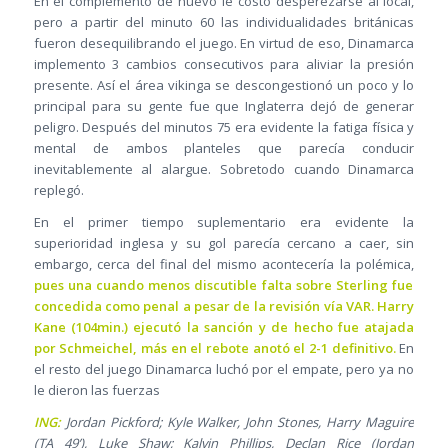
En el complemento de nuevo le costó desperezarse al local,
pero a partir del minuto 60 las individualidades británicas
fueron desequilibrando el juego. En virtud de eso, Dinamarca
implemento 3 cambios consecutivos para aliviar la presión
presente. Así el área vikinga se descongestionó un poco y lo
principal para su gente fue que Inglaterra dejó de generar
peligro. Después del minutos 75 era evidente la fatiga física y
mental de ambos planteles que parecía conducir
inevitablemente al alargue. Sobretodo cuando Dinamarca
replegó.
En el primer tiempo suplementario era evidente la
superioridad inglesa y su gol parecía cercano a caer, sin
embargo, cerca del final del mismo acontecería la polémica,
pues una cuando menos discutible falta sobre Sterling fue
concedida como penal a pesar de la revisión vía VAR. Harry
Kane (104min.) ejecutó la sanción y de hecho fue atajada
por Schmeichel, más en el rebote anotó el 2-1 definitivo.
En
el resto del juego Dinamarca luchó por el empate, pero ya no
le dieron las fuerzas
ING:
Jordan Pickford; Kyle Walker, John Stones, Harry Maguire
(TA 49’), Luke Shaw; Kalvin Phillips, Declan Rice (Jordan