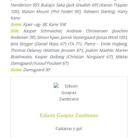
Henderson 95’); Bukayo Saka (Jack Grealish 69’) (Kieran Trippier
105’), Mason Mount (Phil Foden 95’), Raheem Sterling; Harry
Kane
Goles:
Kjaer –ag- 38’, Kane 104’
DIN:
Kasper Schmeichel; Andreas Christensen (Joachim
Andersen 78’), Simon Kjaer, Jannik Vestergaard (Jonas Wind 105’);
Jens Stryger (Daniel Wass 67’) (TA 71’), Pierre – Emile Hojberg,
Thomas Delaney (Mathias Jenssen 87’), Joakim Maehle; Martin
Braithwaite, Kasper Dolberg (Christian Norgaard 67’), Mikkel
Damsgaard (Yussuf Poulsen 67’)
Goles:
Damsgaard 30’
Edison Guapaz Zambrano
Guitarras y gol