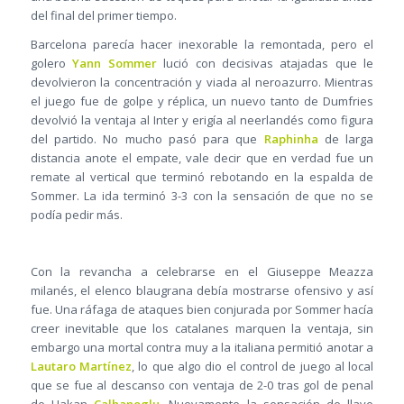
del final del primer tiempo.
Barcelona parecía hacer inexorable la remontada, pero el
golero
Yann Sommer
lució con decisivas atajadas que le
devolvieron la concentración y viada al neroazurro. Mientras
el juego fue de golpe y réplica, un nuevo tanto de Dumfries
devolvió la ventaja al Inter y erigía al neerlandés como figura
del partido. No mucho pasó para que
Raphinha
de larga
distancia anote el empate, vale decir que en verdad fue un
remate al vertical que terminó rebotando en la espalda de
Sommer. La ida terminó 3-3 con la sensación de que no se
podía pedir más.
Con la revancha a celebrarse en el Giuseppe Meazza
milanés, el elenco blaugrana debía mostrarse ofensivo y así
fue. Una ráfaga de ataques bien conjurada por Sommer hacía
creer inevitable que los catalanes marquen la ventaja, sin
embargo una mortal contra muy a la italiana permitió anotar a
Lautaro Martínez
, lo que algo dio el control de juego al local
que se fue al descanso con ventaja de 2-0 tras gol de penal