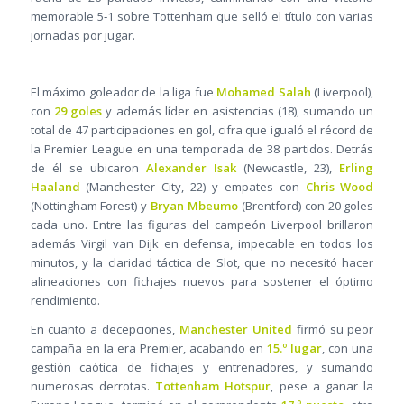
memorable 5‑1 sobre Tottenham que selló el título con varias
jornadas por jugar.
El máximo goleador de la liga fue
Mohamed Salah
(Liverpool),
con
29 goles
y además líder en asistencias (18), sumando un
total de 47 participaciones en gol, cifra que igualó el récord de
la Premier League en una temporada de 38 partidos. Detrás
de él se ubicaron
Alexander Isak
(Newcastle, 23),
Erling
Haaland
(Manchester City, 22) y empates con
Chris Wood
(Nottingham Forest) y
Bryan Mbeumo
(Brentford) con 20 goles
cada uno. Entre las figuras del campeón Liverpool brillaron
además Virgil van Dijk en defensa, impecable en todos los
minutos, y la claridad táctica de Slot, que no necesitó hacer
alineaciones con fichajes nuevos para sostener el óptimo
rendimiento.
En cuanto a decepciones,
Manchester United
firmó su peor
campaña en la era Premier, acabando en
15.º lugar
, con una
gestión caótica de fichajes y entrenadores, y sumando
numerosas derrotas.
Tottenham Hotspur
, pese a ganar la