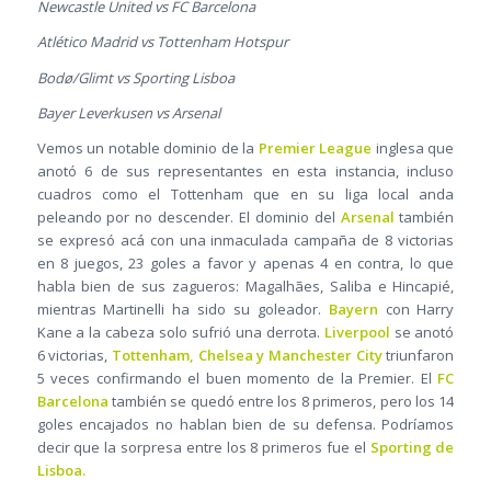
Newcastle United vs FC Barcelona
Atlético Madrid vs Tottenham Hotspur
Bodø/Glimt vs Sporting Lisboa
Bayer Leverkusen vs Arsenal
Vemos un notable dominio de la
Premier League
inglesa que
anotó 6 de sus representantes en esta instancia, incluso
cuadros como el Tottenham que en su liga local anda
peleando por no descender. El dominio del
Arsenal
también
se expresó acá con una inmaculada campaña de 8 victorias
en 8 juegos, 23 goles a favor y apenas 4 en contra, lo que
habla bien de sus zagueros: Magalhães, Saliba e Hincapié,
mientras Martinelli ha sido su goleador.
Bayern
con Harry
Kane a la cabeza solo sufrió una derrota.
Liverpool
se anotó
6 victorias,
Tottenham, Chelsea y Manchester City
triunfaron
5 veces confirmando el buen momento de la Premier. El
FC
Barcelona
también se quedó entre los 8 primeros, pero los 14
goles encajados no hablan bien de su defensa. Podríamos
decir que la sorpresa entre los 8 primeros fue el
Sporting de
Lisboa.