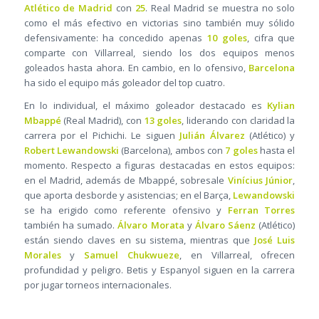
Atlético de Madrid
con
25
. Real Madrid se muestra no solo
como el más efectivo en victorias sino también muy sólido
defensivamente: ha concedido apenas
10 goles
, cifra que
comparte con Villarreal, siendo los dos equipos menos
goleados hasta ahora. En cambio, en lo ofensivo,
Barcelona
ha sido el equipo más goleador del top cuatro.
En lo individual, el máximo goleador destacado es
Kylian
Mbappé
(Real Madrid), con
13 goles
, liderando con claridad la
carrera por el Pichichi. Le siguen
Julián Álvarez
(Atlético) y
Robert Lewandowski
(Barcelona), ambos con
7 goles
hasta el
momento. Respecto a figuras destacadas en estos equipos:
en el Madrid, además de Mbappé, sobresale
Vinícius Júnior
,
que aporta desborde y asistencias; en el Barça,
Lewandowski
se ha erigido como referente ofensivo y
Ferran Torres
también ha sumado.
Álvaro Morata
y
Álvaro Sáenz
(Atlético)
están siendo claves en su sistema, mientras que
José Luis
Morales
y
Samuel Chukwueze
, en Villarreal, ofrecen
profundidad y peligro. Betis y Espanyol siguen en la carrera
por jugar torneos internacionales.