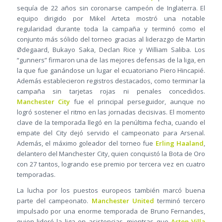
sequía de 22 años sin coronarse campeón de Inglaterra. El
equipo dirigido por Mikel Arteta mostró una notable
regularidad durante toda la campaña y terminó como el
conjunto más sólido del torneo gracias al liderazgo de Martin
Ødegaard, Bukayo Saka, Declan Rice y William Saliba. Los
“gunners” firmaron una de las mejores defensas de la liga, en
la que fue ganándose un lugar el ecuatoriano Piero Hincapié.
Además establecieron registros destacados, como terminar la
campaña sin tarjetas rojas ni penales concedidos.
Manchester City
fue el principal perseguidor, aunque no
logró sostener el ritmo en las jornadas decisivas. El momento
clave de la temporada llegó en la penúltima fecha, cuando el
empate del City dejó servido el campeonato para Arsenal.
Además, el máximo goleador del torneo fue
Erling Haaland
,
delantero del Manchester City, quien conquistó la Bota de Oro
con 27 tantos, logrando ese premio por tercera vez en cuatro
temporadas.
La lucha por los puestos europeos también marcó buena
parte del campeonato.
Manchester United
terminó tercero
impulsado por una enorme temporada de Bruno Fernandes,
quien lideró la liga en asistencias, mientras que
Aston Villa