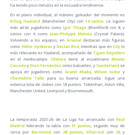
ha tenido poco minutos en la escuadra londinense.
En el plano individual, el máximo goleador del momento es
Erling Haaland
(Manchester City) con
14 tantos
. Le siguen
más atrás jugadores como
Igor Thiago
(Brentford) con 8, y
varios con 6 como
Jean-Philippe Mateta
(Crystal Palace).
Volviendo a los equipos, en
Arsenal
destacan más figuras
como
Viktor Gyökeres
y
Declan Rice
, mientras que en
City
lo
más relevante es Haaland, acompañado de
Tijjani Reijnders
en el mediocampo.
Chelsea
tiene al ecuatoriano
Moisés
Caicedo
y
Enzo Fernández
como baluartes, y
Sunderland
se
apoya en jugadores como
Granit Xhaka
,
Wilson Isidor
y
Chemsdine Talbi
para su buena arrancada. Sigue una
extensa lista de clubes con 18 puntos: Tottenhan, Aston Villa,
Manchester United, Liverpool y Bournemouth.
La temporada 2025-26 de La Liga ha arrancado con
Real
Madrid
liderando la tabla con
31 puntos
, seguido muy de
cerca por
Barcelona
con
28 puntos
,
Villarreal
con
26
y