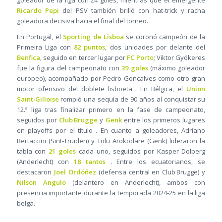
goleador de la liga con 24 goles, mientras que el emergente
Ricardo Pepi
del PSV también brilló con hat‑trick y racha
goleadora decisiva hacia el final del torneo.
En Portugal, el
Sporting de Lisboa
se coronó campeón de la
Primeira Liga con
82 puntos
, dos unidades por delante del
Benfica
, seguido en tercer lugar por
FC Porto
; Viktor Gyökeres
fue la figura del campeonato con
39 goles
(máximo goleador
europeo), acompañado por Pedro Gonçalves como otro gran
motor ofensivo del doblete lisboeta . En Bélgica, el
Union
Saint‑Gilloise
rompió una sequía de 90 años al conquistar su
12.ª liga tras finalizar primero en la fase de campeonato,
seguidos por
Club Brugge
y
Genk
entre los primeros lugares
en playoffs por el título . En cuanto a goleadores, Adriano
Bertaccini (Sint‑Truiden) y Tolu Arokodare (Genk) lideraron la
tabla con
21 goles
cada uno, seguidos por Kasper Dolberg
(Anderlecht) con
18 tantos
. Entre los ecuatorianos, se
destacaron
Joel Ordóñez
(defensa central en Club Brugge) y
Nilson Angulo
(delantero en Anderlecht), ambos con
presencia importante durante la temporada 2024‑25 en la liga
belga.