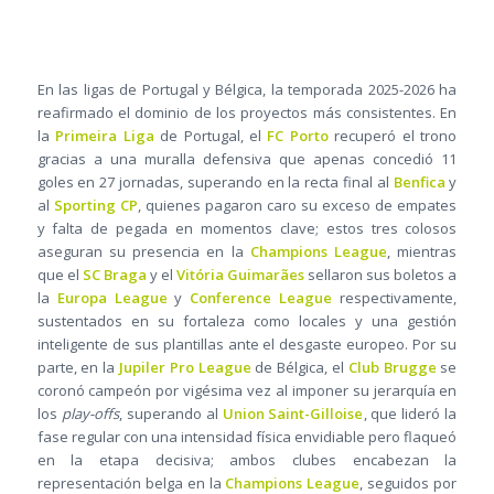
En las ligas de Portugal y Bélgica, la temporada 2025-2026 ha
reafirmado el dominio de los proyectos más consistentes. En
la
Primeira Liga
de Portugal, el
FC Porto
recuperó el trono
gracias a una muralla defensiva que apenas concedió 11
goles en 27 jornadas, superando en la recta final al
Benfica
y
al
Sporting CP
, quienes pagaron caro su exceso de empates
y falta de pegada en momentos clave; estos tres colosos
aseguran su presencia en la
Champions League
, mientras
que el
SC Braga
y el
Vitória Guimarães
sellaron sus boletos a
la
Europa League
y
Conference League
respectivamente,
sustentados en su fortaleza como locales y una gestión
inteligente de sus plantillas ante el desgaste europeo. Por su
parte, en la
Jupiler Pro League
de Bélgica, el
Club Brugge
se
coronó campeón por vigésima vez al imponer su jerarquía en
los
play-offs
, superando al
Union Saint-Gilloise
, que lideró la
fase regular con una intensidad física envidiable pero flaqueó
en la etapa decisiva; ambos clubes encabezan la
representación belga en la
Champions League
, seguidos por