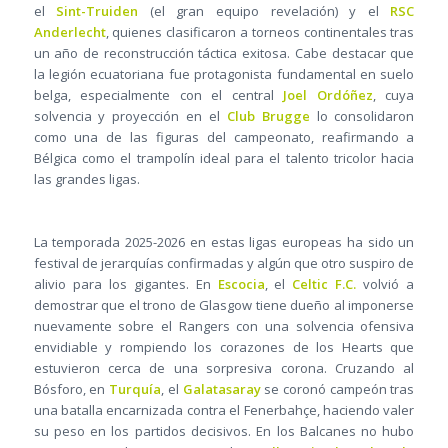
el
Sint-Truiden
(el gran equipo revelación) y el
RSC
Anderlecht
, quienes clasificaron a torneos continentales tras
un año de reconstrucción táctica exitosa. Cabe destacar que
la legión ecuatoriana fue protagonista fundamental en suelo
belga, especialmente con el central
Joel Ordóñez
, cuya
solvencia y proyección en el
Club Brugge
lo consolidaron
como una de las figuras del campeonato, reafirmando a
Bélgica como el trampolín ideal para el talento tricolor hacia
las grandes ligas.
La temporada 2025-2026 en estas ligas europeas ha sido un
festival de jerarquías confirmadas y algún que otro suspiro de
alivio para los gigantes. En
Escocia
, el
Celtic F.C.
volvió a
demostrar que el trono de Glasgow tiene dueño al imponerse
nuevamente sobre el Rangers con una solvencia ofensiva
envidiable y rompiendo los corazones de los Hearts que
estuvieron cerca de una sorpresiva corona. Cruzando al
Bósforo, en
Turquía
, el
Galatasaray
se coronó campeón tras
una batalla encarnizada contra el Fenerbahçe, haciendo valer
su peso en los partidos decisivos. En los Balcanes no hubo