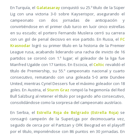
En Turquía, el
Galatasaray
conquistó su 25.º título de la Süper
Lig con una victoria 3‑0 sobre Kayserispor, asegurando el
campeonato con dos jornadas de anticipación y
convirtiéndose en el primer club turco en lucir cinco estrellas
en su escudo; el portero Fernando Muslera cerró su carrera
con un gol de penal decisivo en ese partido. En Rusia, el
FC
Krasnodar
logró su primer título en la historia de la Premier
League rusa, acabando liderando una racha de invicto de 16
partidos se coronó con 1.º lugar; el goleador de la liga fue
Manfred Ugalde con 17 tantos. En Escocia, el
Celtic
revalidó el
título de Premiership, su 55.º campeonato nacional y cuarto
consecutivo, rematando con una goleada 5‑0 ante Dundee
United, mientras Cyriel Dessers fue el máximo goleador con 18
goles. En Austria, el
Sturm Graz
rompió la hegemonía del Red
Bull Salzburg al retener el título por segundo año consecutivo,
consolidándose como la sorpresa del campeonato austríaco.
En Serbia, el
Estrella Roja de Belgrado (Estrella Roja)
se
consagró campeón de la SuperLiga por decimocuarta vez,
seguido de cerca por el Partizan y OFK Beograd en el playoff
por el título, imponiéndose con 86 puntos en 30 jornadas. En