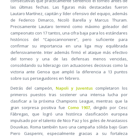
consecutivas que prácticamente sentenció el torneo antes de
las últimas fechas. Las figuras más destacadas fueron
Lautaro Martínez, capitán y líder ofensivo del equipo, además
de Federico Dimarco, Nicolò Barella y Marcus Thuram.
Precisamente Lautaro terminó como máximo goleador del
campeonato con 17 tantos, una cifra baja para los estándares
históricos del “Capocannoniere”, pero suficiente para
confirmar su importancia en una liga muy equilibrada
defensivamente. Inter además firmó el ataque más efectivo
del torneo y una de las defensas menos vencidas,
consolidando su liderazgo con actuaciones decisivas como la
victoria ante Genoa que amplió la diferencia a 13 puntos
sobre sus perseguidores en febrero.
Detrás del campeón,
Napoli y Juventus
completaron los
primeros puestos tras sostener una intensa lucha por
clasificar a la próxima Champions League, mientras que la
gran sorpresa positiva fue
Como 1907
, dirigido por Cesc
Fàbregas, que logró una histórica clasificación europea
impulsado por el talento de Nico Paz y los goles de Anastasios
Douvikas. Roma también tuvo una campaña sólida bajo Gian
Piero Gasperini, especialmente gracias a su fortaleza