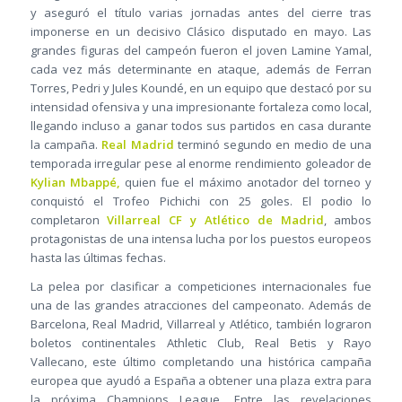
y aseguró el título varias jornadas antes del cierre tras
imponerse en un decisivo Clásico disputado en mayo. Las
grandes figuras del campeón fueron el joven Lamine Yamal,
cada vez más determinante en ataque, además de Ferran
Torres, Pedri y Jules Koundé, en un equipo que destacó por su
intensidad ofensiva y una impresionante fortaleza como local,
llegando incluso a ganar todos sus partidos en casa durante
la campaña.
Real Madrid
terminó segundo en medio de una
temporada irregular pese al enorme rendimiento goleador de
Kylian Mbappé,
quien fue el máximo anotador del torneo y
conquistó el Trofeo Pichichi con 25 goles. El podio lo
completaron
Villarreal CF y Atlético de Madrid
, ambos
protagonistas de una intensa lucha por los puestos europeos
hasta las últimas fechas.
La pelea por clasificar a competiciones internacionales fue
una de las grandes atracciones del campeonato. Además de
Barcelona, Real Madrid, Villarreal y Atlético, también lograron
boletos continentales Athletic Club, Real Betis y Rayo
Vallecano, este último completando una histórica campaña
europea que ayudó a España a obtener una plaza extra para
la próxima Champions League. Entre las revelaciones