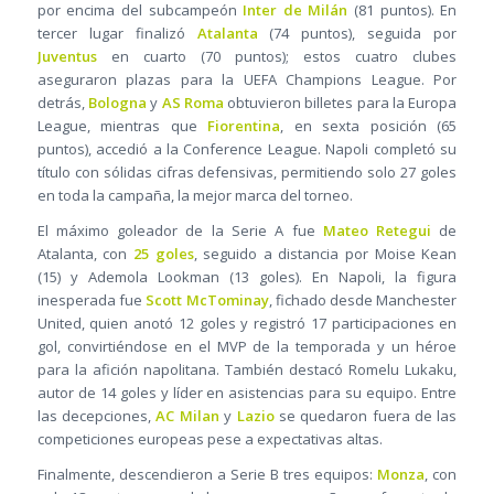
por encima del subcampeón
Inter de Milán
(81 puntos). En
tercer lugar finalizó
Atalanta
(74 puntos), seguida por
Juventus
en cuarto (70 puntos); estos cuatro clubes
aseguraron plazas para la UEFA Champions League. Por
detrás,
Bologna
y
AS Roma
obtuvieron billetes para la Europa
League, mientras que
Fiorentina
, en sexta posición (65
puntos), accedió a la Conference League. Napoli completó su
título con sólidas cifras defensivas, permitiendo solo 27 goles
en toda la campaña, la mejor marca del torneo.
El máximo goleador de la Serie A fue
Mateo Retegui
de
Atalanta, con
25 goles
, seguido a distancia por Moise Kean
(15) y Ademola Lookman (13 goles). En Napoli, la figura
inesperada fue
Scott McTominay
, fichado desde Manchester
United, quien anotó 12 goles y registró 17 participaciones en
gol, convirtiéndose en el MVP de la temporada y un héroe
para la afición napolitana. También destacó Romelu Lukaku,
autor de 14 goles y líder en asistencias para su equipo. Entre
las decepciones,
AC Milan
y
Lazio
se quedaron fuera de las
competiciones europeas pese a expectativas altas.
Finalmente, descendieron a Serie B tres equipos:
Monza
, con