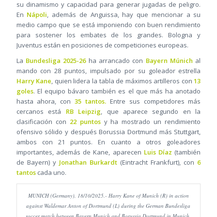
su dinamismo y capacidad para generar jugadas de peligro.
En
Nápoli
, además de Anguissa, hay que mencionar a su
medio campo que se está imponiendo con buen rendimiento
para sostener los embates de los grandes. Bologna y
Juventus están en posiciones de competiciones europeas.
La
Bundesliga 2025-26
ha arrancado con
Bayern Múnich
al
mando con 28 puntos, impulsado por su goleador estrella
Harry Kane
, quien lidera la tabla de máximos artilleros con
13
goles
. El equipo bávaro también es el que más ha anotado
hasta ahora, con
35 tantos.
Entre sus competidores más
cercanos está
RB Leipzig
, que aparece segundo en la
clasificación con
22 puntos
y ha mostrado un rendimiento
ofensivo sólido y después Borussia Dortmund más Stuttgart,
ambos con 21 puntos. En cuanto a otros goleadores
importantes, además de Kane, aparecen
Luis Díaz
(también
de Bayern) y
Jonathan Burkardt
(Eintracht Frankfurt), con
6
tantos
cada uno.
MUNICH (Germany), 18/10/2025.- Harry Kane of Munich (R) in action
against Waldemar Anton of Dortmund (L) during the German Bundesliga
soccer match between Bayern Munich and Borussia Dortmund in Munich,