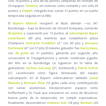
solo 18 puntos y una de las peores campañas en formato de
20 equipos;
Venezia
, sin victorias como visitante y con sólo 29
puntos; y
Empoli
, relegado tras sumar 31 puntos en su cuarta
temporada seguida en la élite.
El
Bayern Múnich
recuperó el título alemán —su 34.º
Bundesliga— bajo la dirección de Vincent Kompany, sumando
82 puntos
y superando por 13 puntos al
subcampeón Bayer
Leverkusen
(69 pts), mientras que completaron plaza
Champions
Eintracht Frankfurt
(3.º con 60 pts) y
Borussia
Dortmund
(4.º con 57 pts). El máximo goleador fue
Harry Kane
,
con
26 goles
en 31 partidos, ganando por segundo año
consecutivo la Torjägerkanone y siendo nombrado Jugador
del Año en la Bundesliga. Le siguieron en la tabla de
goleadores
Serhou Guirassy
(21, Dortmund) y
Patrik Schick
(21, Leverkusen) como figura destacada del equipo
subcampeón. En el Bayern sobresalieron también
Jamal
Musiala
y
Michael Olise
(12 goles cada uno), contribuyendo
con varias asistencias. Decepcionaron equipos como
Hoffenheim y St. Pauli que estuvieron en zona de descenso
buena parte de la temporada, sin cumplir expectativas.
Finalmente, descendieron
Holstein Kiel
(18 pts),
Bochum
(20