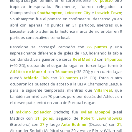
Europa League, terminó en el sorprendente
17.º puesto
, otro
tropiezo inesperado. Finalmente, fueron relegados a
Championship
Southampton
,
Leicester City
e
Ipswich Town
;
Southampton fue el primero en confirmar su descenso ya en
abril con apenas 10 puntos en 31 partidos, mientras que
Leicester sufrió además la histórica marca de no anotar en 9
partidos consecutivos como local.
Barcelona se consagró campeón con
88 puntos
y una
impresionante diferencia de goles de +63, liderando la tabla
con claridad. Le siguieron de cerca
Real Madrid
con
84 puntos
(+40 GD), ocupando el segundo lugar; en tercer lugar terminó
Atlético de Madrid
con
76 puntos
(+38 GD); y en cuarto lugar
quedó
Athletic Club
con
70 puntos
(+25 GD). Estos cuatro
ocuparon los puestos de acceso a la UEFA Champions League
para la siguiente temporada, mientras que
Villarreal
, que
también terminó con 70 puntos pero por detrás del Athletic en
el desempate, entró en zona de Europa League.
El
máximo goleador
(Pichichi) fue
Kylian Mbappé
(Real
Madrid) con
31 goles
, seguido de
Robert Lewandowski
(Barcelona) con
27
y luego
Ante Budimir
(Osasuna) con
21
;
Alexander Sørloth (Atlético) sumó 20 y Ayoze Pérez (Villarreal)