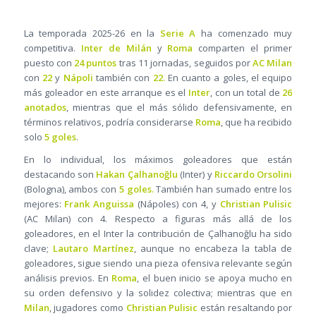
La temporada 2025-26 en la
Serie A
ha comenzado muy
competitiva.
Inter de Milán
y
Roma
comparten el primer
puesto con
24 puntos
tras 11 jornadas, seguidos por
AC Milan
con
22
y
Nápoli
también con
22.
En cuanto a goles, el equipo
más goleador en este arranque es el
Inter
, con un total de
26
anotados
, mientras que el más sólido defensivamente, en
términos relativos, podría considerarse
Roma
, que ha recibido
solo
5 goles
.
En lo individual, los máximos goleadores que están
destacando son
Hakan Çalhanoğlu
(Inter) y
Riccardo Orsolini
(Bologna), ambos con
5 goles.
También han sumado entre los
mejores:
Frank Anguissa
(Nápoles) con 4, y
Christian Pulisic
(AC Milan) con 4. Respecto a figuras más allá de los
goleadores, en el Inter la contribución de Çalhanoğlu ha sido
clave;
Lautaro Martínez
, aunque no encabeza la tabla de
goleadores, sigue siendo una pieza ofensiva relevante según
análisis previos. En
Roma
, el buen inicio se apoya mucho en
su orden defensivo y la solidez colectiva; mientras que en
Milan
, jugadores como
Christian Pulisic
están resaltando por