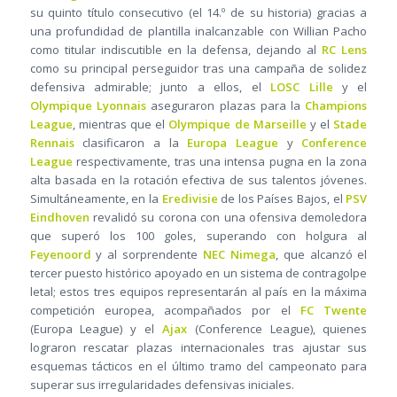
su quinto título consecutivo (el 14.º de su historia) gracias a
una profundidad de plantilla inalcanzable con Willian Pacho
como titular indiscutible en la defensa, dejando al
RC Lens
como su principal perseguidor tras una campaña de solidez
defensiva admirable; junto a ellos, el
LOSC Lille
y el
Olympique Lyonnais
aseguraron plazas para la
Champions
League
, mientras que el
Olympique de Marseille
y el
Stade
Rennais
clasificaron a la
Europa League
y
Conference
League
respectivamente, tras una intensa pugna en la zona
alta basada en la rotación efectiva de sus talentos jóvenes.
Simultáneamente, en la
Eredivisie
de los Países Bajos, el
PSV
Eindhoven
revalidó su corona con una ofensiva demoledora
que superó los 100 goles, superando con holgura al
Feyenoord
y al sorprendente
NEC Nimega
, que alcanzó el
tercer puesto histórico apoyado en un sistema de contragolpe
letal; estos tres equipos representarán al país en la máxima
competición europea, acompañados por el
FC Twente
(Europa League) y el
Ajax
(Conference League), quienes
lograron rescatar plazas internacionales tras ajustar sus
esquemas tácticos en el último tramo del campeonato para
superar sus irregularidades defensivas iniciales.