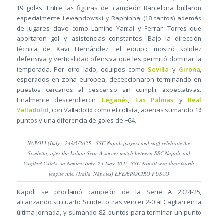
19 goles. Entre las figuras del campeón Barcelona brillaron
especialmente Lewandowski y Raphinha (18 tantos) además
de jugares clave como Lamine Yamal y Ferran Torres que
aportaron gol y asistencias constantes. Bajo la dirección
técnica de Xavi Hernández, el equipo mostró solidez
defensiva y verticalidad ofensiva que les permitió dominar la
temporada. Por otro lado, equipos como
Sevilla
y
Girona
,
esperados en zona europea, decepcionaron terminando en
puestos cercanos al descenso sin cumplir expectativas.
Finalmente descendieron
Leganés
,
Las Palmas
y
Real
Valladolid
, con Valladolid como el colista, apenas sumando 16
puntos y una diferencia de goles de −64.
NAPOLI (Italy), 24/05/2025.- SSC Napoli players and staff celebrate the
Scudetto, after the Italian Serie A soccer match between SSC Napoli and
Cagliari Calcio, in Naples, Italy, 23 May 2025. SSC Napoli won their fourth
league title. (Italia, Nápoles) EFE/EPA/CIRO FUSCO
Napoli se proclamó campeón de la Serie A 2024‑25,
alcanzando su cuarto Scudetto tras vencer 2‑0 al Cagliari en la
última jornada, y sumando 82 puntos para terminar un punto