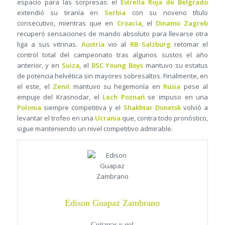
espacio para las sorpresas: el
Estrella Roja de Belgrado
extendió su tiranía en
Serbia
con su noveno título
consecutivo, mientras que en
Croacia
, el
Dinamo Zagreb
recuperó sensaciones de mando absoluto para llevarse otra
liga a sus vitrinas.
Austria
vio al
RB Salzburg
retomar el
control total del campeonato tras algunos sustos el año
anterior, y en
Suiza
, el
BSC Young Boys
mantuvo su estatus
de potencia helvética sin mayores sobresaltos. Finalmente, en
el este, el
Zenit
mantuvo su hegemonía en
Rusia
pese al
empuje del Krasnodar, el
Lech Poznań
se impuso en una
Polonia
siempre competitiva y el
Shakhtar Donetsk
volvió a
levantar el trofeo en una
Ucrania
que, contra todo pronóstico,
sigue manteniendo un nivel competitivo admirable.
Edison Guapaz Zambrano
Guitarras y gol