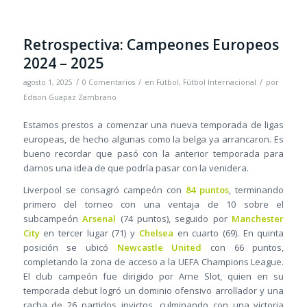
Retrospectiva: Campeones Europeos
2024 – 2025
/
/
/
agosto 1, 2025
0 Comentarios
en
Fútbol
,
Fútbol Internacional
por
Edison Guapaz Zambrano
Estamos prestos a comenzar una nueva temporada de ligas
europeas, de hecho algunas como la belga ya arrancaron. Es
bueno recordar que pasó con la anterior temporada para
darnos una idea de que podría pasar con la venidera.
Liverpool se consagró campeón con
84 puntos
, terminando
primero del torneo con una ventaja de 10 sobre el
subcampeón
Arsenal
(74 puntos), seguido por
Manchester
City
en tercer lugar (71) y
Chelsea
en cuarto (69). En quinta
posición se ubicó
Newcastle United
con 66 puntos,
completando la zona de acceso a la UEFA Champions League.
El club campeón fue dirigido por Arne Slot, quien en su
temporada debut logró un dominio ofensivo arrollador y una
racha de 26 partidos invictos, culminando con una victoria