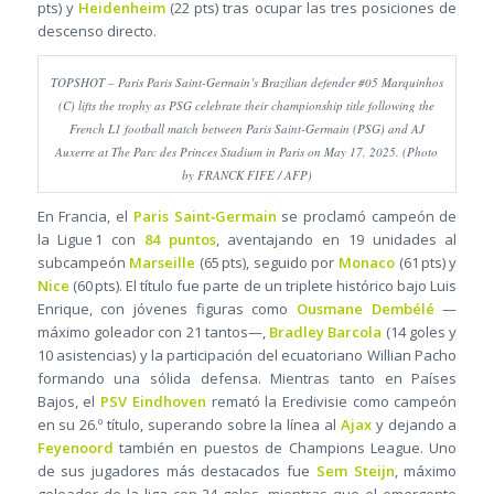
pts) y
Heidenheim
(22 pts) tras ocupar las tres posiciones de
descenso directo.
TOPSHOT – Paris Paris Saint-Germain’s Brazilian defender #05 Marquinhos
(C) lifts the trophy as PSG celebrate their championship title following the
French L1 football match between Paris Saint-Germain (PSG) and AJ
Auxerre at The Parc des Princes Stadium in Paris on May 17, 2025. (Photo
by FRANCK FIFE / AFP)
En Francia, el
Paris Saint‑Germain
se proclamó campeón de
la Ligue 1 con
84 puntos
, aventajando en 19 unidades al
subcampeón
Marseille
(65 pts), seguido por
Monaco
(61 pts) y
Nice
(60 pts). El título fue parte de un triplete histórico bajo Luis
Enrique, con jóvenes figuras como
Ousmane Dembélé
—
máximo goleador con 21 tantos—,
Bradley Barcola
(14 goles y
10 asistencias) y la participación del ecuatoriano Willian Pacho
formando una sólida defensa. Mientras tanto en Países
Bajos, el
PSV Eindhoven
remató la Eredivisie como campeón
en su 26.º título, superando sobre la línea al
Ajax
y dejando a
Feyenoord
también en puestos de Champions League. Uno
de sus jugadores más destacados fue
Sem Steijn
, máximo