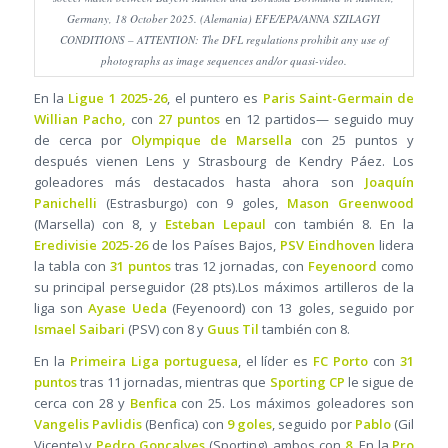
Germany, 18 October 2025. (Alemania) EFE/EPA/ANNA SZILAGYI
CONDITIONS – ATTENTION: The DFL regulations prohibit any use of
photographs as image sequences and/or quasi-video.
En la
Ligue 1 2025-26
, el puntero es
Paris Saint-Germain
de
Willian Pacho,
con
27 puntos
en 12 partidos— seguido muy
de cerca por
Olympique de Marsella
con 25 puntos y
después vienen Lens y Strasbourg de Kendry Páez. Los
goleadores más destacados hasta ahora son
Joaquín
Panichelli
(Estrasburgo) con 9 goles,
Mason Greenwood
(Marsella) con 8, y
Esteban Lepaul
con también 8. En la
Eredivisie 2025-26
de los Países Bajos,
PSV Eindhoven
lidera
la tabla con
31 puntos
tras 12 jornadas, con
Feyenoord
como
su principal perseguidor (28 pts).Los máximos artilleros de la
liga son
Ayase Ueda
(Feyenoord) con 13 goles, seguido por
Ismael Saibari
(PSV) con 8 y
Guus Til
también con 8.
En la
Primeira Liga portuguesa
, el líder es
FC Porto
con
31
puntos
tras 11 jornadas, mientras que
Sporting CP
le sigue de
cerca con 28 y
Benfica
con 25. Los máximos goleadores son
Vangelis Pavlidis
(Benfica) con
9 goles
, seguido por
Pablo
(Gil
Vicente) y
Pedro Gonçalves
(Sporting), ambos con
8
. En la
Pro