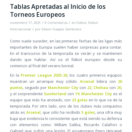
Tablas Apretadas al Inicio de los
Torneos Europeos
/
/
noviembre 17, 2025
0 Comentarios
en
Fútbol
,
Fútbol
/
Internacional
por
Edison Guapaz Zambrano
Como suele suceder, en las primeras fechas de las ligas más
importantes de Europa suelen haber sorpresas para contar.
En el transcurso de la temporada se verán y se mantienen
dando que hablar. Así va el fútbol europeo desde su
comienzo al final del verano boreal.
En la
Premier League 2025-26
, los cuatro primeros equipos
muestran un arranque muy sólido:
Arsenal
lidera con
26
puntos
, seguido por
Manchester City
con
22
,
Chelsea
con
20
,
y el sorprendente
Sunderland
con
19
.
Manchester City
es el
equipo que más ha anotado, con
23 goles
en lo que va de la
temporada. Por otro lado, uno de los clubes más compactos
atrás es
Arsenal
, que sólo ha recibido
5 goles
, una cifra muy
baja que evidencia lo consistente que está siendo su defensa
con elementos como: William Saliba, Riccardo Calafiori o
Gabriel que sufrió una lesión. El ecuatoriano Piero Hincapié