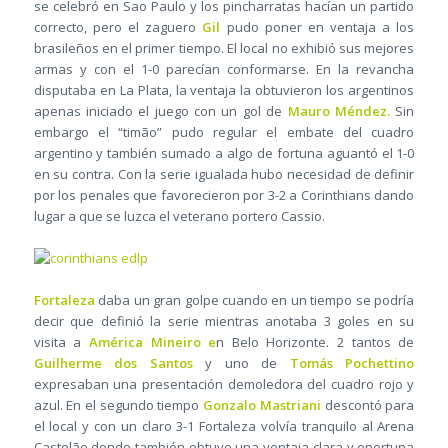
se celebró en Sao Paulo y los pincharratas hacían un partido
correcto, pero el zaguero
Gil
pudo poner en ventaja a los
brasileños en el primer tiempo. El local no exhibió sus mejores
armas y con el 1-0 parecían conformarse. En la revancha
disputaba en La Plata, la ventaja la obtuvieron los argentinos
apenas iniciado el juego con un gol de
Mauro Méndez.
Sin
embargo el “timão” pudo regular el embate del cuadro
argentino y también sumado a algo de fortuna aguantó el 1-0
en su contra. Con la serie igualada hubo necesidad de definir
por los penales que favorecieron por 3-2 a Corinthians dando
lugar a que se luzca el veterano portero Cassio.
Fortaleza
daba un gran golpe cuando en un tiempo se podría
decir que definió la serie mientras anotaba 3 goles en su
visita a
América Mineiro e
n Belo Horizonte. 2 tantos de
Guilherme dos Santos
y uno de
Tomás Pochettino
expresaban una presentación demoledora del cuadro rojo y
azul. En el segundo tiempo
Gonzalo Mastriani
descontó para
el local y con un claro 3-1 Fortaleza volvía tranquilo al Arena
Castelão donde también obtuvo una ventaja clara y oportuna