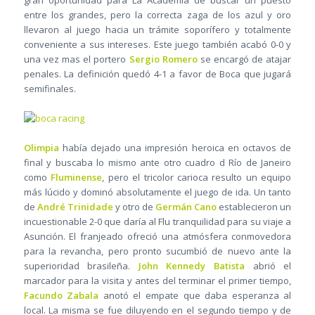
gran oportunidad para La Academia de buscar un puesto
entre los grandes, pero la correcta zaga de los azul y oro
llevaron al juego hacia un trámite soporífero y totalmente
conveniente a sus intereses. Este juego también acabó 0-0 y
una vez mas el portero
Sergio Romero
se encargó de atajar
penales. La definición quedó 4-1 a favor de Boca que jugará
semifinales.
Olimpia
había dejado una impresión heroica en octavos de
final y buscaba lo mismo ante otro cuadro d Río de Janeiro
como
Fluminense
, pero el tricolor carioca resulto un equipo
más lúcido y dominó absolutamente el juego de ida. Un tanto
de
André Trinidade
y otro de
Germán Cano
establecieron un
incuestionable 2-0 que daría al Flu tranquilidad para su viaje a
Asunción. El franjeado ofreció una atmósfera conmovedora
para la revancha, pero pronto sucumbió de nuevo ante la
superioridad brasileña.
John Kennedy Batista
abrió el
marcador para la visita y antes del terminar el primer tiempo,
Facundo Zabala
anotó el empate que daba esperanza al
local. La misma se fue diluyendo en el segundo tiempo y de