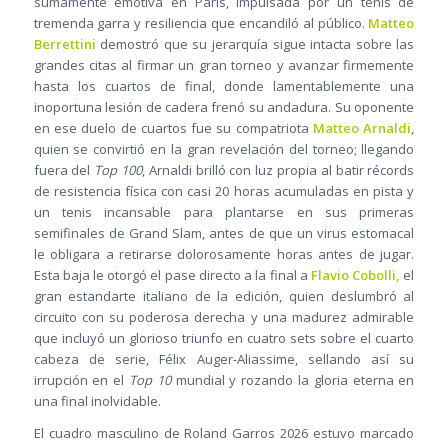
sumamente emotiva en París, impulsada por un tenis de
tremenda garra y resiliencia que encandiló al público.
Matteo
Berrettini
demostró que su jerarquía sigue intacta sobre las
grandes citas al firmar un gran torneo y avanzar firmemente
hasta los cuartos de final, donde lamentablemente una
inoportuna lesión de cadera frenó su andadura. Su oponente
en ese duelo de cuartos fue su compatriota
Matteo Arnaldi
,
quien se convirtió en la gran revelación del torneo; llegando
fuera del
Top 100
, Arnaldi brilló con luz propia al batir récords
de resistencia física con casi 20 horas acumuladas en pista y
un tenis incansable para plantarse en sus primeras
semifinales de Grand Slam, antes de que un virus estomacal
le obligara a retirarse dolorosamente horas antes de jugar.
Esta baja le otorgó el pase directo a la final a
Flavio Cobolli,
el
gran estandarte italiano de la edición, quien deslumbró al
circuito con su poderosa derecha y una madurez admirable
que incluyó un glorioso triunfo en cuatro sets sobre el cuarto
cabeza de serie, Félix Auger-Aliassime, sellando así su
irrupción en el
Top 10
mundial y rozando la gloria eterna en
una final inolvidable.
El cuadro masculino de Roland Garros 2026 estuvo marcado