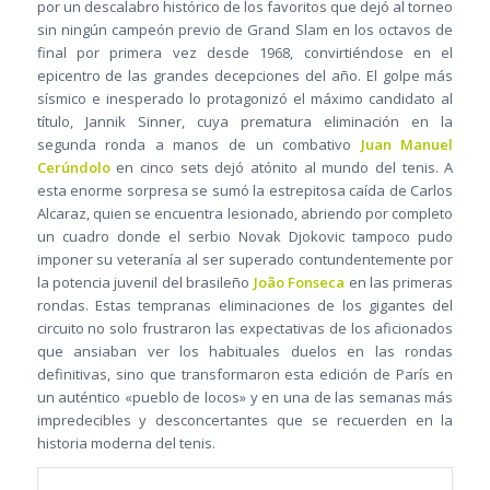
por un descalabro histórico de los favoritos que dejó al torneo
sin ningún campeón previo de Grand Slam en los octavos de
final por primera vez desde 1968, convirtiéndose en el
epicentro de las grandes decepciones del año. El golpe más
sísmico e inesperado lo protagonizó el máximo candidato al
título, Jannik Sinner, cuya prematura eliminación en la
segunda ronda a manos de un combativo
Juan Manuel
Cerúndolo
en cinco sets dejó atónito al mundo del tenis. A
esta enorme sorpresa se sumó la estrepitosa caída de Carlos
Alcaraz, quien se encuentra lesionado, abriendo por completo
un cuadro donde el serbio Novak Djokovic tampoco pudo
imponer su veteranía al ser superado contundentemente por
la potencia juvenil del brasileño
João Fonseca
en las primeras
rondas. Estas tempranas eliminaciones de los gigantes del
circuito no solo frustraron las expectativas de los aficionados
que ansiaban ver los habituales duelos en las rondas
definitivas, sino que transformaron esta edición de París en
un auténtico «pueblo de locos» y en una de las semanas más
impredecibles y desconcertantes que se recuerden en la
historia moderna del tenis.