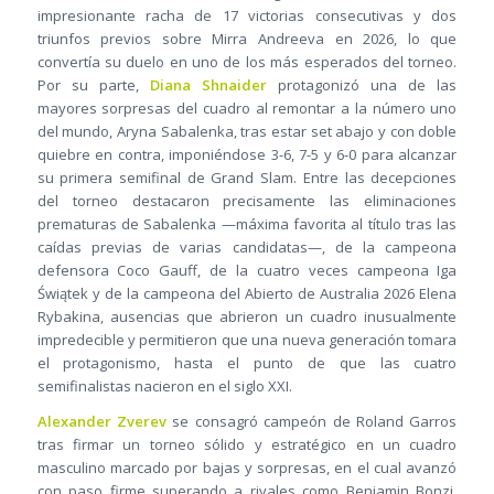
impresionante racha de 17 victorias consecutivas y dos
triunfos previos sobre Mirra Andreeva en 2026, lo que
convertía su duelo en uno de los más esperados del torneo.
Por su parte,
Diana Shnaider
protagonizó una de las
mayores sorpresas del cuadro al remontar a la número uno
del mundo, Aryna Sabalenka, tras estar set abajo y con doble
quiebre en contra, imponiéndose 3-6, 7-5 y 6-0 para alcanzar
su primera semifinal de Grand Slam. Entre las decepciones
del torneo destacaron precisamente las eliminaciones
prematuras de Sabalenka —máxima favorita al título tras las
caídas previas de varias candidatas—, de la campeona
defensora Coco Gauff, de la cuatro veces campeona Iga
Świątek y de la campeona del Abierto de Australia 2026 Elena
Rybakina, ausencias que abrieron un cuadro inusualmente
impredecible y permitieron que una nueva generación tomara
el protagonismo, hasta el punto de que las cuatro
semifinalistas nacieron en el siglo XXI.
Alexander Zverev
se consagró campeón de Roland Garros
tras firmar un torneo sólido y estratégico en un cuadro
masculino marcado por bajas y sorpresas, en el cual avanzó
con paso firme superando a rivales como Benjamin Bonzi,