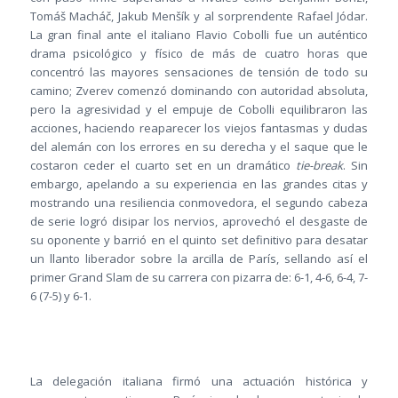
Tomáš Macháč, Jakub Menšík y al sorprendente Rafael Jódar.
La gran final ante el italiano Flavio Cobolli fue un auténtico
drama psicológico y físico de más de cuatro horas que
concentró las mayores sensaciones de tensión de todo su
camino; Zverev comenzó dominando con autoridad absoluta,
pero la agresividad y el empuje de Cobolli equilibraron las
acciones, haciendo reaparecer los viejos fantasmas y dudas
del alemán con los errores en su derecha y el saque que le
costaron ceder el cuarto set en un dramático
tie-break
. Sin
embargo, apelando a su experiencia en las grandes citas y
mostrando una resiliencia conmovedora, el segundo cabeza
de serie logró disipar los nervios, aprovechó el desgaste de
su oponente y barrió en el quinto set definitivo para desatar
un llanto liberador sobre la arcilla de París, sellando así el
primer Grand Slam de su carrera con pizarra de: 6-1, 4-6, 6-4, 7-
6 (7-5) y 6-1.
La delegación italiana firmó una actuación histórica y