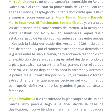
Mirra Andreeva
culminó una campaña memorable en Roland
Garros 2026 al conquistar su primer título de Grand Slam con
apenas 19 años, desplegando un tenis dominante que la llevó
a superar sucesivamente a
Fiona Ferro, Marina Bassols,
Marie Bouzková, Jil Teichmann, Sorana Cîrstea
y, en una de
las actuaciones más convincentes del torneo, a la ucraniana
Marta Kostyuk por 6-1 y 6-3 en semifinales. Aquel duelo
estaba cargado de tensión por los antecedentes entre ambas
—Kostyuk la había derrotado dos veces en 2026, incluida la
final de Madrid— y por el contexto extradeportivo derivado de
la guerra entre Rusia y Ucrania, pero Andreeva respondió con
una exhibición de serenidad y agresividad desde el fondo de
la pista para alcanzar su primera final grande. Ya en el partido
decisivo, la rusa no dejó espacio para la sorpresa y derrotó a
la polaca Maja Chwalinska por 6-3 y 6-2, cerrando un torneo
extraordinario en el que apenas cedió un set y confirmando
su irrupción definitiva entre las grandes figuras del circuito
femenino.
Maja Chwalinska
fue considerada la gran sorpresa de Roland
Garros 2026 porque llegó a la final desde la fase de
clasificación, convirtiéndose en la primera jugadora