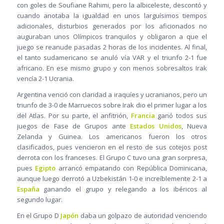
con goles de Soufiane Rahimi, pero la albiceleste, descontó y
cuando anotaba la igualdad en unos larguísimos tiempos
adicionales, disturbios generados por los aficionados no
auguraban unos Olímpicos tranquilos y obligaron a que el
juego se reanude pasadas 2 horas de los incidentes. Al final,
el tanto sudamericano se anuló vía VAR y el triunfo 2-1 fue
africano. En ese mismo grupo y con menos sobresaltos Irak
vencía 2-1 Ucrania.
Argentina venció con claridad a iraquíes y ucranianos, pero un
triunfo de 3-0 de Marruecos sobre Irak dio el primer lugar a los
del Atlas. Por su parte, el anfitrión,
Francia
ganó todos sus
juegos de Fase de Grupos ante
Estados Unidos
, Nueva
Zelanda y Guinea. Los americanos fueron los otros
clasificados, pues vencieron en el resto de sus cotejos post
derrota con los franceses. El Grupo C tuvo una gran sorpresa,
pues
Egipto
arrancó empatando con República Dominicana,
aunque luego derrotó a Uzbekistán 1-0 e increíblemente 2-1 a
España
ganando el grupo y relegando a los ibéricos al
segundo lugar.
En el Grupo D
Japón
daba un golpazo de autoridad venciendo