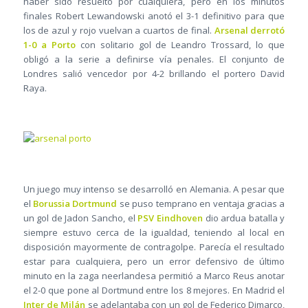
haber sido resuelto por cualquiera, pero en los minutos
finales Robert Lewandowski anotó el 3-1 definitivo para que
los de azul y rojo vuelvan a cuartos de final.
Arsenal derrotó
1-0 a Porto
con solitario gol de Leandro Trossard, lo que
obligó a la serie a definirse vía penales. El conjunto de
Londres salió vencedor por 4-2 brillando el portero David
Raya.
Un juego muy intenso se desarrolló en Alemania. A pesar que
el
Borussia Dortmund
se puso temprano en ventaja gracias a
un gol de Jadon Sancho, el
PSV Eindhoven
dio ardua batalla y
siempre estuvo cerca de la igualdad, teniendo al local en
disposición mayormente de contragolpe. Parecía el resultado
estar para cualquiera, pero un error defensivo de último
minuto en la zaga neerlandesa permitió a Marco Reus anotar
el 2-0 que pone al Dortmund entre los 8 mejores. En Madrid el
Inter de Milán
se adelantaba con un gol de Federico Dimarco,