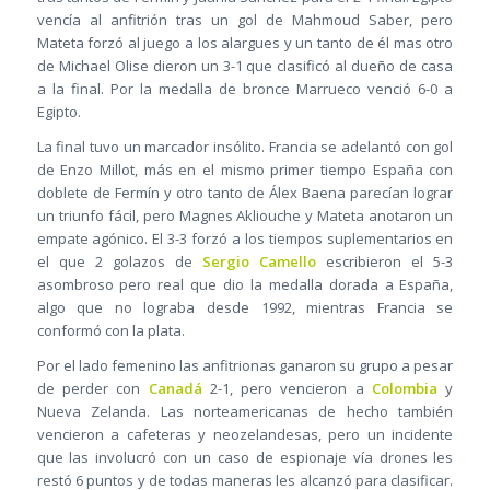
vencía al anfitrión tras un gol de Mahmoud Saber, pero
Mateta forzó al juego a los alargues y un tanto de él mas otro
de Michael Olise dieron un 3-1 que clasificó al dueño de casa
a la final. Por la medalla de bronce Marrueco venció 6-0 a
Egipto.
La final tuvo un marcador insólito. Francia se adelantó con gol
de Enzo Millot, más en el mismo primer tiempo España con
doblete de Fermín y otro tanto de Álex Baena parecían lograr
un triunfo fácil, pero Magnes Akliouche y Mateta anotaron un
empate agónico. El 3-3 forzó a los tiempos suplementarios en
el que 2 golazos de
Sergio Camello
escribieron el 5-3
asombroso pero real que dio la medalla dorada a España,
algo que no lograba desde 1992, mientras Francia se
conformó con la plata.
Por el lado femenino las anfitrionas ganaron su grupo a pesar
de perder con
Canadá
2-1, pero vencieron a
Colombia
y
Nueva Zelanda. Las norteamericanas de hecho también
vencieron a cafeteras y neozelandesas, pero un incidente
que las involucró con un caso de espionaje vía drones les
restó 6 puntos y de todas maneras les alcanzó para clasificar.