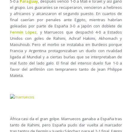
5-0 a
Paraguay
, después venció 1-0 a Malí e Israel y así ganó
el grupo. Los guaraníes se recuperaron, vencieron a hebreos
y africanos y alcanzaron el segundo puesto. En cuartos de
final caerían por penales ante Egipto, mientras habrían
goleadas por parte de España 3-0 a Japón con doblete de
Fermín López,
y Marruecos que despachó 4-0 a Estados
Unidos con goles de Rahimi, Achraf Hakimi, Akhomach y
Maouhoub. Pero el morbo se instalaba en Burdeos porque
Francia y Argentina protagonizaban un duelo con rivalidad
ligada al Mundial y a ciertas burlas que se interpretaban de
mal fusto del lado galo. El final del intenso duelo fue 1-0 a
favor del anfitrión con tempranero tanto de Jean Philippe
Mateta.
África casi da el gran golpe. Marruecos ganaba a España tras
tanto de Rahimi, pero España pudo dar vuelta al marcador
tras tantos de Fermín y Juanlu Sánchez para el 2-1 final. Egipto