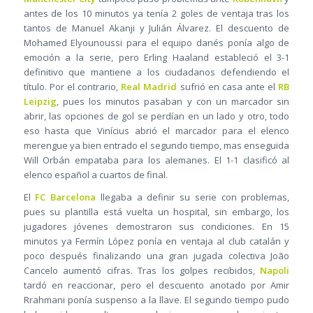
antes de los 10 minutos ya tenía 2 goles de ventaja tras los
tantos de Manuel Akanji y Julián Álvarez. El descuento de
Mohamed Elyounoussi para el equipo danés ponía algo de
emoción a la serie, pero Erling Haaland estableció el 3-1
definitivo que mantiene a los ciudadanos defendiendo el
título. Por el contrario,
Real Madrid
sufrió en casa ante el
RB
Leipzig
, pues los minutos pasaban y con un marcador sin
abrir, las opciones de gol se perdían en un lado y otro, todo
eso hasta que Vinícius abrió el marcador para el elenco
merengue ya bien entrado el segundo tiempo, mas enseguida
Will Orbán empataba para los alemanes. El 1-1 clasificó al
elenco español a cuartos de final.
El
FC Barcelona
llegaba a definir su serie con problemas,
pues su plantilla está vuelta un hospital, sin embargo, los
jugadores jóvenes demostraron sus condiciones. En 15
minutos ya Fermín López ponía en ventaja al club catalán y
poco después finalizando una gran jugada colectiva João
Cancelo aumentó cifras. Tras los golpes recibidos,
Napoli
tardó en reaccionar, pero el descuento anotado por Amir
Rrahmani ponía suspenso a la llave. El segundo tiempo pudo