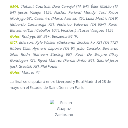
RMA:
Thibaut Courtois; Dani Carvajal (TA 64’), Éder Militão (TA
84’) (Jesús Vallejo 115’), Nacho, Ferland Mendy; Toni Kroos
(Rodrygo 68’), Casemiro (Marco Asensio 75’), Luka Modric (TA 9’)
(Eduardo Camavinga 75’); Federico Valverde (TA 95+’), Karim
Benzema (Dani Ceballos 104’), Vinícius Jr. (Lucas Vásquez 115’)
Goles:
Rodrygo 89’, 91+’; Benzema 94’ (P)
MCI:
Ederson; Kyle Walker (Oleksandr Zinchenko 72’) (TA 112’),
Rúben Dias, Aymeric Laporte (TA 9’), João Cancelo; Bernardo
Silva, Rodri (Raheem Sterling 98’), Kevin De Bruyne (Ilkay
Gundogan 72’); Riyad Mahrez (Fernandinho 84’), Gabriel Jesus
(Jack Grealish 78’), Phil Foden
Goles:
Mahrez 74’
La final se disputará entre Liverpool y Real Madrid el 28 de
mayo en el Estadio de Saint Denis en París.