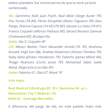
ambos planteles fue consecuencia de que la serie ya lucía
sentenciada.
VIL:
Gerónimo Rulli; Juan Foyth, Raúl Albiol (Serge Aurier 79’),
Pau Torres (TA 84’), Pervis Estupiñán (Manu Trigueros 78’); Dani
Parejo, Étienne Capoue (TA 63’) (TR 85’), Giovani Lo Celso (TA 81’),
Francis Coquelin (Alfonso Pedraza 68’); Gerard Moreno (Samuel
Chukwueze 68’), Boulaye Dia
Goles:
Dia 3’, Coquelin 40’
LIV:
Alisson Becker; Trent Alexander Arnold (TA 76’), Ibrahima
Konaté, Virgil Van Dijk, Andrew Robertson (Kostas Tsimikas 79’);
Naby Keïta (JOrdan Henderson 79’), Fabinho (James Milner 84’),
Thiago Alcántara (Curtis Jones 79’); Mohamed Salah, Sadio
Mané, Diogo Jota (Luis Díaz 45’)
Goles:
Fabinho 61’, Díaz 67’, Mané 74’
4 de mayo
Real Madrid 3 (Rodrygo 89’, 91+’; Benzema 94’ –p-) –
Manchester City 1 (Mahrez 74′)
Madrid – Santiago Bernabeu
A diferencia del juego de ida, en este partido hubo más