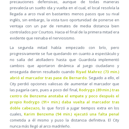
precauciones defensivas, aunque de todas maneras
prevalecía un suelto ida y vuelta en el cual, el local resolvía la
llegada a arco rival en bastantes menos pasos que su rival
inglés, sin embargo, la vista tuvo oportunidad de ponerse en
ventaja con un par de remates de media distancia bien
controlados por Courtois. Hacia el final de la primera mitad era
evidente que reinaba el nerviosismo.
La segunda mitad había empezado con brío, pero
progresivamente se fue quedando en cuanto a espectáculo y
no salía del atolladero hasta que Guardiola implementó
cambios que aportaron dinámica al juego ciudadano y
enseguida dieron resultado cuando
Riyad Mahrez (73 min.)
abrió el marcador tras pase de Bernardo
. Seguido a ello, el
City perdió opciones valiosas de aumentar el marcador que
las pagaría caro, pues a poco del final,
Rodrygo (89 min.) tras
centro de Benzema anotaba el empate y poco después el
propio Rodrygo (91+ min.) daba vuelta al marcador tras
doble cabezazo
, lo que forzó a jugar tiempos extra en los
cuales,
Karim Benzema (94 min.) ejecutó una falta penal
cometida a él mismo y puso la distancia definitiva. El City
nunca más llegó al arco madrileño.