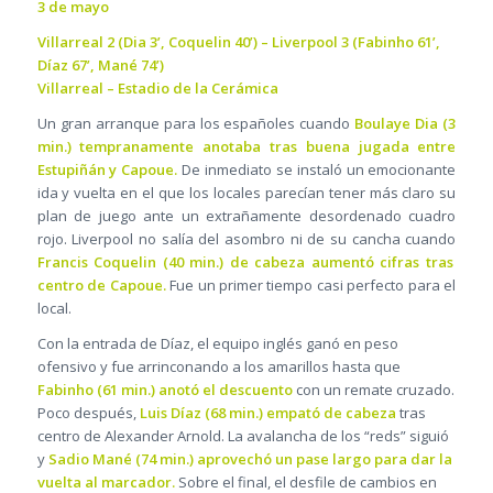
3 de mayo
Villarreal 2 (Dia 3’, Coquelin 40’) – Liverpool 3 (Fabinho 61’,
Díaz 67’, Mané 74’)
Villarreal – Estadio de la Cerámica
Un gran arranque para los españoles cuando
Boulaye Dia (3
min.) tempranamente anotaba tras buena jugada entre
Estupiñán y Capoue.
De inmediato se instaló un emocionante
ida y vuelta en el que los locales parecían tener más claro su
plan de juego ante un extrañamente desordenado cuadro
rojo. Liverpool no salía del asombro ni de su cancha cuando
Francis Coquelin (40 min.) de cabeza aumentó cifras tras
centro de Capoue.
Fue un primer tiempo casi perfecto para el
local.
Con la entrada de Díaz, el equipo inglés ganó en peso
ofensivo y fue arrinconando a los amarillos hasta que
Fabinho (61 min.) anotó el descuento
con un remate cruzado.
Poco después,
Luis Díaz (68 min.) empató de cabeza
tras
centro de Alexander Arnold. La avalancha de los “reds” siguió
y
Sadio Mané (74 min.) aprovechó un pase largo para dar la
vuelta al marcador.
Sobre el final, el desfile de cambios en