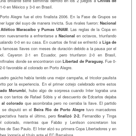
una brillante serie semifinal derrotó en los 2 juegos a
Chivas de
1-0 en México y 3-0 en Brasil.
 Porto Alegre fue el otro finalista 2006. En la Fase de Grupos se
er lugar del suyo de manera invicta. Sus rivales fueron:
Nacional
 Atlético Maracaibo y Pumas UNAM
. Las reglas de la Copa en
aron nuevamente a enfrentarse a
Nacional
en octavos, triunfando
gualando 0-0 en su casa. En cuartos de final se enfrentó a
Liga de
s famosas llaves con meses de duración debido a la pausa por el
ol. Cayeron 2-1 en Ecuador, pero triunfaron 2-0 en Brasil,
mifinales donde se encontraron con
Libertad de Paraguay.
Fue 0-
-0 favorable al colorado en Porto Alegre.
uadro gaúcho había tenido una mejor campaña, el tricolor paulista
rito por la experiencia. En el primer cotejo celebrado entre estos
tado Morumbi
, hubo algo de sorpresa cuando Inter lograba una
es con tantos de Rafael Sóbis y el descuento de Edcarlos dejaba
e al colorado
que asombraba pero no cerraba la llave. El partido
 se disputó en el
Beira Rio de Porto Alegre
tuvo marcadores
ectativa hasta el último, pero
finalizó 2-2.
Fernandão y Tinga
el colorado, mientras que Fabão y Lenilson concretaron los
ates de Sao Paulo. El Inter alzó su primera Copa Libertadores y en
bes lograría el título ante el FC Barcelona.