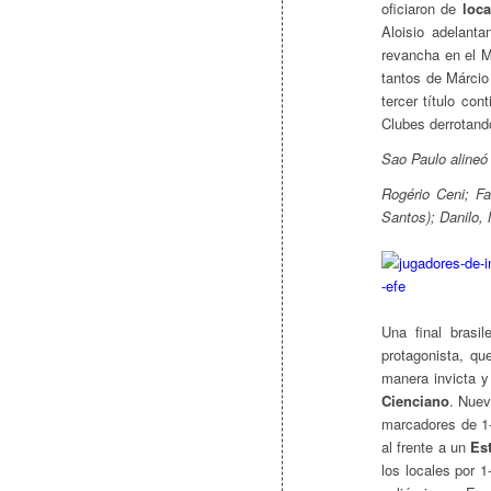
oficiaron de
loca
Aloisio adelanta
revancha en el Mo
tantos de Márcio
tercer título co
Clubes derrotando
Sao Paulo alineó 
Rogério Ceni; Fa
Santos); Danilo,
Una final brasi
protagonista, qu
manera invicta y
Cienciano
. Nue
marcadores de 1-
al frente a un
Es
los locales por 1