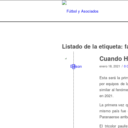
Listado de la etiqueta:
f
Cuando Hu
/
enero 18, 2021
0 
Esta será la pri
por equipos de l
similar al fenóm
en 2021.
La primera vez q
mismo país fue 
Paranaense arriba
El tricolor pau