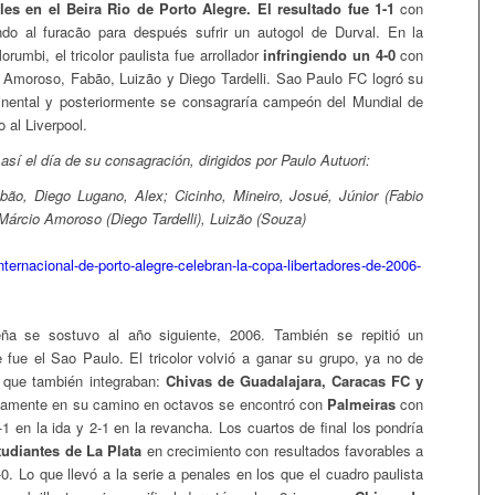
les en el Beira Rio de Porto Alegre. El resultado fue 1-1
con
ndo al furacão para después sufrir un autogol de Durval. En la
rumbi, el tricolor paulista fue arrollador
infringiendo un 4-0
con
 Amoroso, Fabão, Luizão y Diego Tardelli. Sao Paulo FC logró su
ntinental y posteriormente se consagraría campeón del Mundial de
 al Liverpool.
así el día de su consagración, dirigidos por Paulo Autuori:
bão, Diego Lugano, Alex; Cicinho, Mineiro, Josué, Júnior (Fabio
 Márcio Amoroso (Diego Tardelli), Luizão (Souza)
leña se sostuvo al año siguiente, 2006. También se repitió un
e fue el Sao Paulo. El tricolor volvió a ganar su grupo, ya no de
 que también integraban:
Chivas de Guadalajara, Caracas FC y
vamente en su camino en octavos se encontró con
Palmeiras
con
1 en la ida y 2-1 en la revancha. Los cuartos de final los pondría
tudiantes de La Plata
en crecimiento con resultados favorables a
-0. Lo que llevó a la serie a penales en los que el cuadro paulista