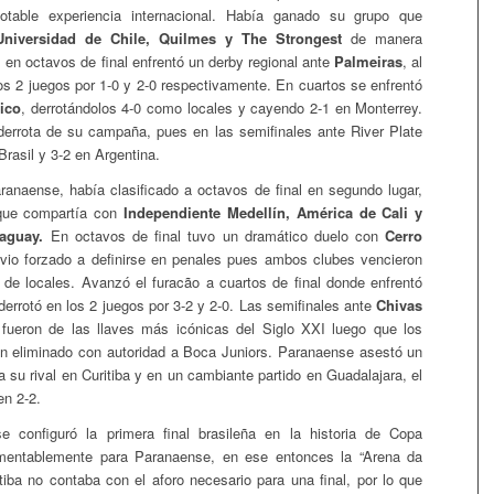
table experiencia internacional. Había ganado su grupo que
Universidad de Chile, Quilmes y The Strongest
de manera
 en octavos de final enfrentó un derby regional ante
Palmeiras
, al
os 2 juegos por 1-0 y 2-0 respectivamente. En cuartos se enfrentó
ico
, derrotándolos 4-0 como locales y cayendo 2-1 en Monterrey.
derrota de su campaña, pues en las semifinales ante River Plate
 Brasil y 3-2 en Argentina.
ranaense, había clasificado a octavos de final en segundo lugar,
que compartía con
Independiente Medellín, América de Cali y
aguay.
En octavos de final tuvo un dramático duelo con
Cerro
io forzado a definirse en penales pues ambos clubes vencieron
o de locales. Avanzó el furacão a cuartos de final donde enfrentó
derrotó en los 2 juegos por 3-2 y 2-0. Las semifinales ante
Chivas
fueron de las llaves más icónicas del Siglo XXI luego que los
n eliminado con autoridad a Boca Juniors. Paranaense asestó un
 su rival en Curitiba y en un cambiante partido en Guadalajara, el
n 2-2.
 configuró la primera final brasileña en la historia de Copa
amentablemente para Paranaense, en ese entonces la “Arena da
tiba no contaba con el aforo necesario para una final, por lo que