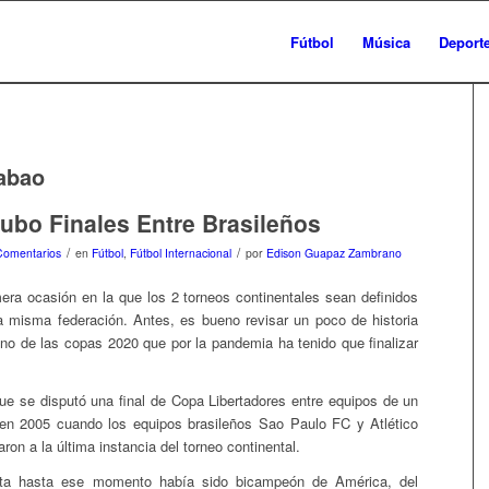
Fútbol
Música
Deport
abao
bo Finales Entre Brasileños
/
/
Comentarios
en
Fútbol
,
Fútbol Internacional
por
Edison Guapaz Zambrano
mera ocasión en la que los 2 torneos continentales sean definidos
a misma federación. Antes, es bueno revisar un poco de historia
eno de las copas 2020 que por la pandemia ha tenido que finalizar
ue se disputó una final de Copa Libertadores entre equipos de un
en 2005 cuando los equipos brasileños Sao Paulo FC y Atlético
ron a la última instancia del torneo continental.
lista hasta ese momento había sido bicampeón de América, del