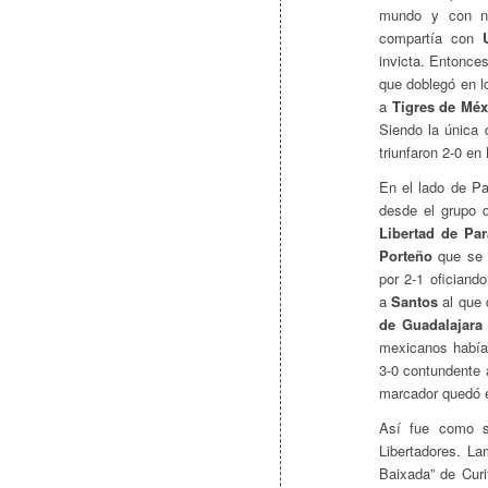
mundo y con no
compartía con
invicta. Entonces
que doblegó en l
a
Tigres de Méx
Siendo la única 
triunfaron 2-0 en
En el lado de Pa
desde el grupo 
Libertad de Par
Porteño
que se v
por 2-1 oficiand
a
Santos
al que 
de Guadalajara
mexicanos había
3-0 contundente a
marcador quedó e
Así fue como se
Libertadores. L
Baixada” de Curi