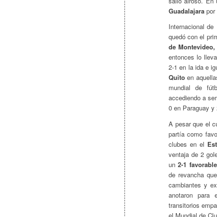
salió airoso. En 
Guadalajara
por 
Internacional de
quedó con el prim
de Montevideo,
entonces lo llev
2-1 en la ida e i
Quito
en aquella
mundial de fútb
accediendo a se
0 en Paraguay y 2
A pesar que el c
partía como favo
clubes en el
Es
ventaja de 2 gol
un
2-1 favorabl
de revancha que
cambiantes y exp
anotaron para 
transitorios emp
el Mundial de Clu