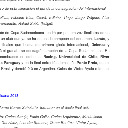
o de esta alineación el día de la consagración del Internacional:
olivar, Fabiano Eller; Ceará, Edinho, Tinga, Jorge Wágner; Alex
Fernandão, Rafael Sóbis (Ediglê)
ión de Copa Sudamericana tendrá por primera vez finalistas de un
 un club que ya se ha coronado campeón del certamen,
Lanús
, y
 finales que busca su primera gloria internacional,
Defensa y
 el granate se consagró campeón de la Copa Sudamericana. En
 nombrados en orden, a:
Racing, Universidad de Chile, River
 de Paraguay
y en la final enfrentó al brasileño
Ponte Preta
, con el
 Brasil y derrotó 2-0 en Argentina. Goles de Víctor Ayala e Ismael
llermo Barros Schelotto, formaron en el duelo final así:
n; Carlos Araujo, Paolo Goltz, Carlos Izquierdoz, Maximiliano
 González, Leandro Somoza; Oscar Benítez, Víctor Ayala,