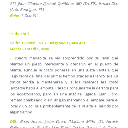
71’), Jhon Cifuente (Joshué Quiñónez 86’) (TA 89’), Ismael Díaz
(Arón Rodríguez 71’)
Goles:
I. Díaz 61’
11 de abril
Delfín 1 (Elordi 92+’)– Belgrano 1 (Jara 42’)
Manta – Estadio Jocay
El cuadro manabita se vio sorprendido por su rival que
planteó un juego interesante y ofensivo en el puerto de
Manta, aunque le costó ponerse en una justa ventaja que
llegó cerca del final del primer tiempo gracias a Franco Jara. La
tónica tendía a mantenerse y a los cetáceos les costó
lanzarse hacia el empate. Parecía consumarse la derrota para
los ecuatorianos, pero en una insólita jugada, Juan Elordi
remató bombeado y sin ángulo marcando el empate para el
local y un gol que probablemente de la vuelta al mundo por
algún tiempo.
DEL:
Brian Heras; Josúe Cuero (Mariano Miño 45’), Nicolás
Goitea, Ignacio Gariglio, Juan Elordi; Cristian García, Luis Castro