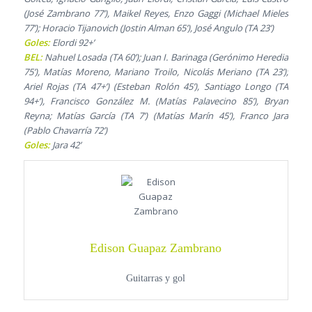
(José Zambrano 77’), Maikel Reyes, Enzo Gaggi (Michael Mieles
77’); Horacio Tijanovich (Jostin Alman 65’), José Angulo (TA 23’)
Goles:
Elordi 92+’
BEL:
Nahuel Losada (TA 60’); Juan I. Barinaga (Gerónimo Heredia
75’), Matías Moreno, Mariano Troilo, Nicolás Meriano (TA 23’);
Ariel Rojas (TA 47+’) (Esteban Rolón 45’), Santiago Longo (TA
94+’), Francisco González M. (Matías Palavecino 85’), Bryan
Reyna; Matías García (TA 7’) (Matías Marín 45’), Franco Jara
(Pablo Chavarría 72’)
Goles:
Jara 42’
Edison Guapaz Zambrano
Guitarras y gol