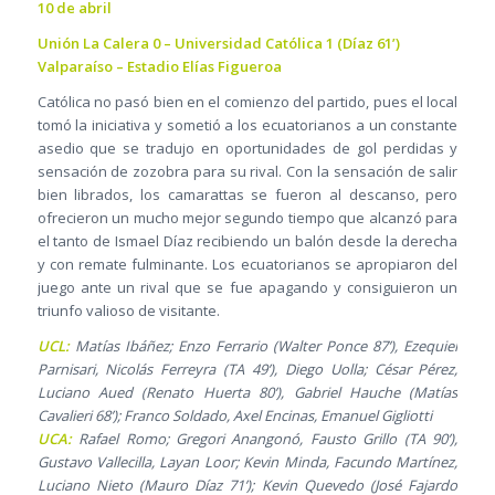
10 de abril
Unión La Calera 0 – Universidad Católica 1 (Díaz 61’)
Valparaíso – Estadio Elías Figueroa
Católica no pasó bien en el comienzo del partido, pues el local
tomó la iniciativa y sometió a los ecuatorianos a un constante
asedio que se tradujo en oportunidades de gol perdidas y
sensación de zozobra para su rival. Con la sensación de salir
bien librados, los camarattas se fueron al descanso, pero
ofrecieron un mucho mejor segundo tiempo que alcanzó para
el tanto de Ismael Díaz recibiendo un balón desde la derecha
y con remate fulminante. Los ecuatorianos se apropiaron del
juego ante un rival que se fue apagando y consiguieron un
triunfo valioso de visitante.
UCL:
Matías Ibáñez; Enzo Ferrario (Walter Ponce 87’), Ezequiel
Parnisari, Nicolás Ferreyra (TA 49’), Diego Uolla; César Pérez,
Luciano Aued (Renato Huerta 80’), Gabriel Hauche (Matías
Cavalieri 68’); Franco Soldado, Axel Encinas, Emanuel Gigliotti
UCA:
Rafael Romo; Gregori Anangonó, Fausto Grillo (TA 90’),
Gustavo Vallecilla, Layan Loor; Kevin Minda, Facundo Martínez,
Luciano Nieto (Mauro Díaz 71’); Kevin Quevedo (José Fajardo